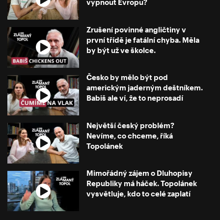
vypnout Evropu?
Zrušení povinné angličtiny v
první třídě je fatální chyba. Měla
by být už ve školce.
Česko by mělo být pod
americkým jaderným deštníkem.
Babiš ale ví, že to neprosadí
Největší český problém?
Nevíme, co chceme, říká
Topolánek
Mimořádný zájem o Dluhopisy
Republiky má háček. Topolánek
vysvětluje, kdo to celé zaplatí