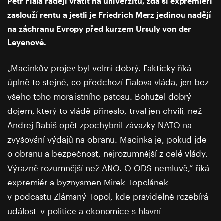
Petr Fiala raději vrátit na univerzitu, zda si expremiéři
zaslouží rentu a jestli je Friedrich Merz jedinou nadějí
na záchranu Evropy před kurzem Ursuly von der
Leyenové.
„Macinkův projev byl velmi dobrý. Fakticky říká
úplně to stejné, co předchozí Fialova vláda, jen bez
všeho toho moralistního patosu. Bohužel dobrý
dojem, který to vládě přineslo, trval jen chvíli, než
Andrej Babiš opět zpochybnil závazky NATO na
zvyšování výdajů na obranu. Macinka je, pokud jde
o obranu a bezpečnost, nejrozumnější z celé vlády.
Výrazně rozumnější než ANO. O ODS nemluvě,“ říká
expremiér a byznysmen Mirek Topolánek
v podcastu Zlámaný Topol, kde pravidelně rozebírá
události v politice a ekonomice s hlavní