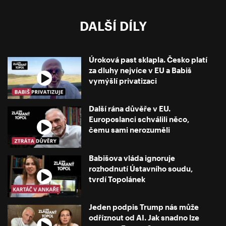
DALŠÍ DÍLY
Úroková past sklapla. Česko platí
za dluhy nejvíce v EU a Babiš
vymýšlí privatizaci
Další rána důvěře v EU.
Europoslanci schválili něco,
čemu sami nerozuměli
Babišova vláda ignoruje
rozhodnutí Ústavního soudu,
tvrdí Topolánek
Jeden podpis Trump nás může
odříznout od AI. Jak snadno lze