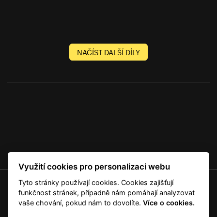
NAČÍST DALŠÍ DÍLY
Využití cookies pro personalizaci webu
Tyto stránky používají cookies. Cookies zajišťují
© 2001 — 2026 Copyright CMI News a dodavatelé obsahu. |
Cookies
funkčnost stránek, případně nám pomáhají analyzovat
Kontakt
vaše chování, pokud nám to dovolíte.
Více o cookies.
RSS