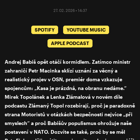
27. 02. 2026 • 14:37
SPOTIFY
YOUTUBE MUSIC
APPLE PODCAST
Andrej Babiš opět otáčí kormidlem. Zatímco ministr
zahraničí Petr Macinka sklízí uznání za věcný a
realistický projev v OSN, premiér doma vzkazuje
spojencům: „Kasa je prázdná, na obranu nedáme.“
Mirek Topolánek a Lenka Zlámalová v novém díle
podcastu Zlámaný Topol rozebírají, proč je paradoxně
strana Motoristů v otázkách bezpečnosti nejvíce „při
smyslech“ a proč Babišův populismus ohrožuje naše
postavení v NATO. Dozvíte se také, proč by se měl