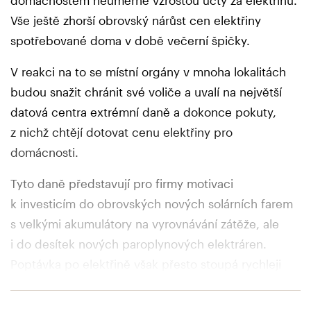
domácnostem neúměrně vzrostou účty za elektřinu.
Vše ještě zhorší obrovský nárůst cen elektřiny
spotřebované doma v době večerní špičky.
V reakci na to se místní orgány v mnoha lokalitách
budou snažit chránit své voliče a uvalí na největší
datová centra extrémní daně a dokonce pokuty,
z nichž chtějí dotovat cenu elektřiny pro
domácnosti.
Tyto daně představují pro firmy motivaci
k investicím do obrovských nových solárních farem
s velkými akumulátory na vyrovnávání zátěže, ale
i do desítek nových paroplynových elektráren.
Poptávka po elektřině však přesto stoupá rychleji
než nabídka a rostoucí ceny elektřiny představují
nový inflační impuls.