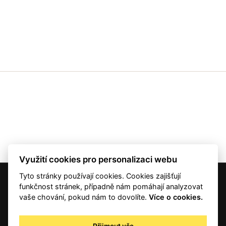
Využití cookies pro personalizaci webu
Tyto stránky používají cookies. Cookies zajišťují
© 2001 — 2026 Copyright CMI News a dodavatelé obsahu. |
Cookies
funkčnost stránek, případně nám pomáhají analyzovat
Kontakt
vaše chování, pokud nám to dovolíte.
Více o cookies.
RSS
Autorská práva