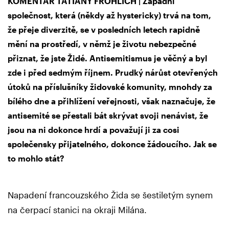
KOMENTÁŘ TATIANY FRÖHLICH | Západní
společnost, která (někdy až hystericky) trvá na tom,
že přeje diverzitě, se v posledních letech rapidně
mění na prostředí, v němž je životu nebezpečné
přiznat, že jste Židé. Antisemitismus je věčný a byl
zde i před sedmým říjnem. Prudký nárůst otevřených
útoků na příslušníky židovské komunity, mnohdy za
bílého dne a přihlížení veřejnosti, však naznačuje, že
antisemité se přestali bát skrývat svoji nenávist, že
jsou na ni dokonce hrdí a považují ji za cosi
společensky přijatelného, dokonce žádoucího. Jak se
to mohlo stát?
Napadení francouzského Žida se šestiletým synem
na čerpací stanici na okraji Milána.