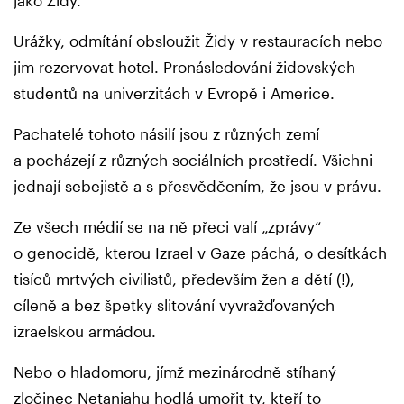
jako Židy.
Urážky, odmítání obsloužit Židy v restauracích nebo
jim rezervovat hotel. Pronásledování židovských
studentů na univerzitách v Evropě i Americe.
Pachatelé tohoto násilí jsou z různých zemí
a pocházejí z různých sociálních prostředí. Všichni
jednají sebejistě a s přesvědčením, že jsou v právu.
Ze všech médií se na ně přeci valí „zprávy“
o genocidě, kterou Izrael v Gaze páchá, o desítkách
tisíců mrtvých civilistů, především žen a dětí (!),
cíleně a bez špetky slitování vyvražďovaných
izraelskou armádou.
Nebo o hladomoru, jímž mezinárodně stíhaný
zločinec Netanjahu hodlá umořit ty, kteří to