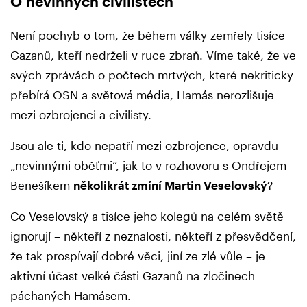
O nevinných civilistech
Není pochyb o tom, že během války zemřely tisíce
Gazanů, kteří nedrželi v ruce zbraň. Víme také, že ve
svých zprávách o počtech mrtvých, které nekriticky
přebírá OSN a světová média, Hamás nerozlišuje
mezi ozbrojenci a civilisty.
Jsou ale ti, kdo nepatří mezi ozbrojence, opravdu
„nevinnými oběťmi“, jak to v rozhovoru s Ondřejem
Benešíkem
několikrát zmíní Martin Veselovský
?
Co Veselovský a tisíce jeho kolegů na celém světě
ignorují – někteří z neznalosti, někteří z přesvědčení,
že tak prospívají dobré věci, jiní ze zlé vůle – je
aktivní účast velké části Gazanů na zločinech
páchaných Hamásem.