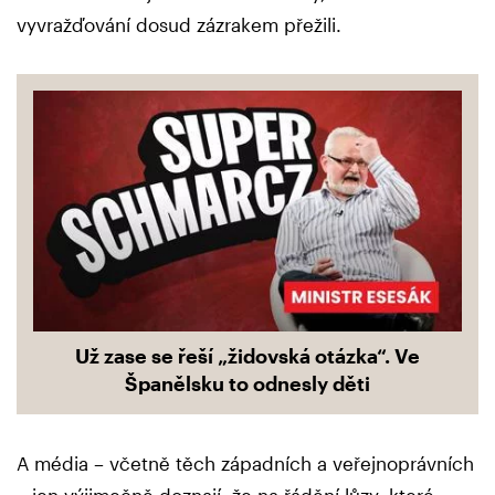
vyvražďování dosud zázrakem přežili.
Už zase se řeší „židovská otázka“. Ve
Španělsku to odnesly děti
A média – včetně těch západních a veřejnoprávních
– jen výjimečně doznají, že na řádění lůzy, které