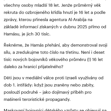
všechny osoby mladší 18 let. Jenže průměrný věk
rekruta do ozbrojeného křídla hnutí je 16 let a podle
zprávy, kterou přinesla agentura Al-Arabíja na
základě informací získaných v dubnu 2025 přímo od
Hamásu, je jich 30 tisíc.
Řekněme, že Hamás přehání, aby demonstroval svoji
sílu, a zredukujme toto číslo na třetinu. Není i deset
tisíc nových bojovníků věkového průměru (!) 16 let
daleko za hranicí přijatelného?
Děti jsou v mediální válce proti Izraeli využívány od
dob 1. intifády: když jsou zraněny nebo zabity,
poslouží podruhé – jako dojímavý příběh pro
mašinerii teroristické propagandy.
Maskovaní bojovníci dětského vzrůstu se objevují na