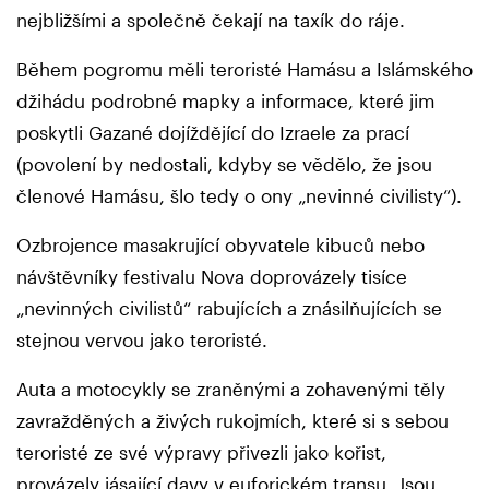
nejbližšími a společně čekají na taxík do ráje.
Během pogromu měli teroristé Hamásu a Islámského
džihádu podrobné mapky a informace, které jim
poskytli Gazané dojíždějící do Izraele za prací
(povolení by nedostali, kdyby se vědělo, že jsou
členové Hamásu, šlo tedy o ony „nevinné civilisty“).
Ozbrojence masakrující obyvatele kibuců nebo
návštěvníky festivalu Nova doprovázely tisíce
„nevinných civilistů“ rabujících a znásilňujících se
stejnou vervou jako teroristé.
Auta a motocykly se zraněnými a zohavenými těly
zavražděných a živých rukojmích, které si s sebou
teroristé ze své výpravy přivezli jako kořist,
provázely jásající davy v euforickém transu. Jsou