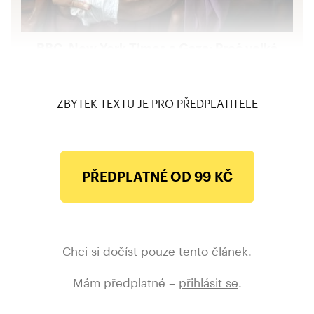
BBC, New York Times a Gaza: Proč velká
západní média u blízkovýchodního konfliktu
selhávají?
ZBYTEK TEXTU JE PRO PŘEDPLATITELE
PŘEDPLATNÉ OD 99 KČ
Chci si
dočíst pouze tento článek
.
Mám předplatné –
přihlásit se
.