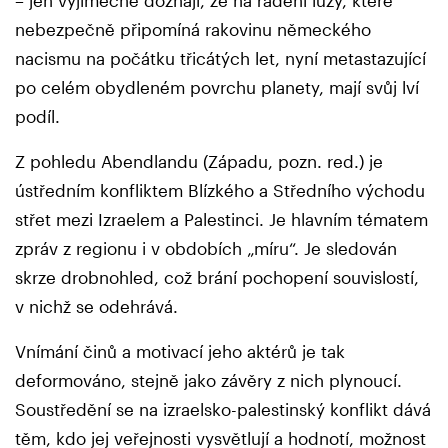
nebezpečně připomíná rakovinu německého
nacismu na počátku třicátých let, nyní metastazující
po celém obydleném povrchu planety, mají svůj lví
podíl.
Z pohledu Abendlandu (Západu, pozn. red.) je
ústředním konfliktem Blízkého a Středního východu
střet mezi Izraelem a Palestinci. Je hlavním tématem
zpráv z regionu i v obdobích „míru“. Je sledován
skrze drobnohled, což brání pochopení souvislostí,
v nichž se odehrává.
Vnímání činů a motivací jeho aktérů je tak
deformováno, stejně jako závěry z nich plynoucí.
Soustředění se na izraelsko-palestinský konflikt dává
těm, kdo jej veřejnosti vysvětlují a hodnotí, možnost