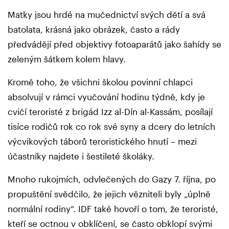
Matky jsou hrdé na mučednictví svých dětí a svá
batolata, krásná jako obrázek, často a rády
předvádějí před objektivy fotoaparátů jako šahídy se
zeleným šátkem kolem hlavy.
Kromě toho, že všichni školou povinní chlapci
absolvují v rámci vyučování hodinu týdně, kdy je
cvičí teroristé z brigád Izz al-Dín al-Kassám, posílají
tisíce rodičů rok co rok své syny a dcery do letních
výcvikových táborů teroristického hnutí – mezi
účastníky najdete i šestileté školáky.
Mnoho rukojmích, odvlečených do Gazy 7. října, po
propuštění svědčilo, že jejich vězniteli byly „úplně
normální rodiny“. IDF také hovoří o tom, že teroristé,
kteří se octnou v obklíčení, se často obklopí svými