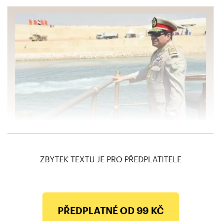
ANALÝZA: Egyptské prezidentské volby jsou
divadlem pro jednoho
ZBYTEK TEXTU JE PRO PŘEDPLATITELE
PŘEDPLATNÉ OD 99 KČ