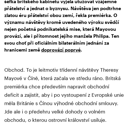
šéfka britského kabinetu vyjela utužovat vzájemné
přátelství a jednat o byznysu. Návštěva jen podtrhne
zlatou éru přátelství obou zemí, řekla premiérka. O
významu návštěvy kromě uvedeného výroku svědčí
nejen početná podnikatelská mise, která Mayovou
provází, ale i přítomnost jejího manžela Philipa. Ten
svou choť při oficiálním bilaterálním jednání za
hranicemi země
doprovází poprvé
.
Obchod. To je leitmotiv třídenní návštěvy Theresy
Mayové v Číně, která začala ve středu ráno. Britská
premiérka chce především napravit obchodní
deficit a zajistit, aby i po vystoupení z Evropské unie
měla Británie s Čínou výhodné obchodní smlouvy.
Jde ale i o předehru velké dohody o volném
obchodu, o kterou ostrovní království usiluje.