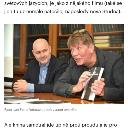
světových jazycích, je jako z nějakého filmu (také se
jich tu už nemálo natočilo, naposledy nová Studna).
Pjeer van Eck představuje coby autor své dílo
Ale kniha samotná jde úplně proti proudu a je pro