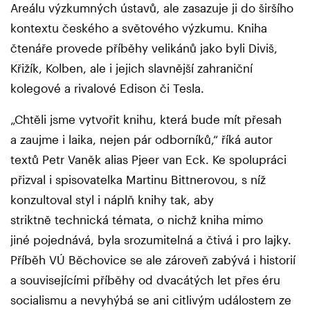
Areálu výzkumných ústavů, ale zasazuje ji do širšího
kontextu českého a světového výzkumu. Kniha
čtenáře provede příběhy velikánů jako byli Diviš,
Křižík, Kolben, ale i jejich slavnější zahraniční
kolegové a rivalové Edison či Tesla.
„Chtěli jsme vytvořit knihu, která bude mít přesah
a zaujme i laika, nejen pár odborníků,“ říká autor
textů Petr Vaněk alias Pjeer van Eck. Ke spolupráci
přizval i spisovatelka Martinu Bittnerovou, s níž
konzultoval styl i náplň knihy tak, aby
striktně technická témata, o nichž kniha mimo
jiné pojednává, byla srozumitelná a čtivá i pro lajky.
Příběh VÚ Běchovice se ale zároveň zabývá i historií
a souvisejícími příběhy od dvacátých let přes éru
socialismu a nevyhýbá se ani citlivým událostem ze