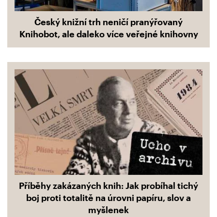
Český knižní trh neničí pranýřovaný
Knihobot, ale daleko více veřejné knihovny
Příběhy zakázaných knih: Jak probíhal tichý
boj proti totalitě na úrovni papíru, slov a
myšlenek