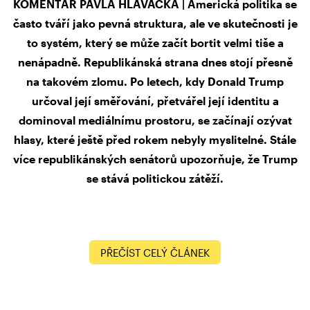
KOMENTÁŘ PAVLA HLAVÁČKA | Americká politika se
často tváří jako pevná struktura, ale ve skutečnosti je
to systém, který se může začít bortit velmi tiše a
nenápadně. Republikánská strana dnes stojí přesně
na takovém zlomu. Po letech, kdy Donald Trump
určoval její směřování, přetvářel její identitu a
dominoval mediálnímu prostoru, se začínají ozývat
hlasy, které ještě před rokem nebyly myslitelné. Stále
více republikánských senátorů upozorňuje, že Trump
se stává politickou zátěží.
PŘEČÍST CELÝ ČLÁNEK