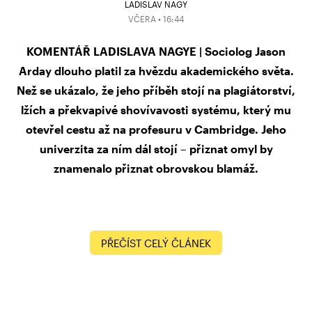
LADISLAV NAGY
VČERA • 16:44
KOMENTÁŘ LADISLAVA NAGYE | Sociolog Jason
Arday dlouho platil za hvězdu akademického světa.
Než se ukázalo, že jeho příběh stojí na plagiátorství,
lžích a překvapivé shovívavosti systému, který mu
otevřel cestu až na profesuru v Cambridge. Jeho
univerzita za ním dál stojí – přiznat omyl by
znamenalo přiznat obrovskou blamáž.
PŘEČÍST CELÝ ČLÁNEK