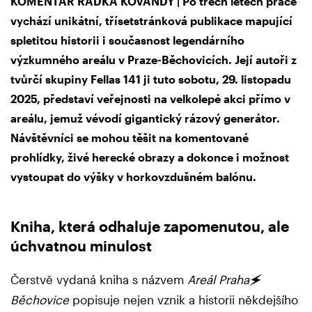
KOMENTÁŘ RADKA KOVANDY | Po třech letech práce
vychází unikátní, třísetstránková publikace mapující
spletitou historii i současnost legendárního
výzkumného areálu v Praze-Běchovicích. Její autoři z
tvůrčí skupiny Fellas 141 ji tuto sobotu, 29. listopadu
2025, představí veřejnosti na velkolepé akci přímo v
areálu, jemuž vévodí gigantický rázový generátor.
Návštěvníci se mohou těšit na komentované
prohlídky, živé herecké obrazy a dokonce i možnost
vystoupat do výšky v horkovzdušném balónu.
Kniha, která odhaluje zapomenutou, ale
úchvatnou minulost
Čerstvě vydaná kniha s názvem
Areál Praha🗲
Běchovice
popisuje nejen vznik a historii někdejšího