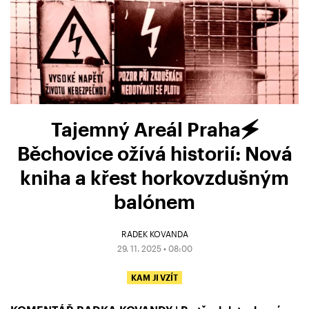
Tajemný Areál Praha🗲
Běchovice ožívá historií: Nová
kniha a křest horkovzdušným
balónem
RADEK KOVANDA
29. 11. 2025 • 08:00
KAM JI VZÍT