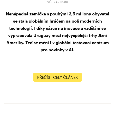
VČERA • 16:30
Nenápadná zemička s pouhými 3,5 miliony obyvatel
se stala globálním hráčem na poli moderních
technologií. I díky sázce na inovace a vzdělání se
vypracovala Uruguay mezi nejvyspělejší trhy Jižní
Ameriky. Teď se mění i v globální testovací centrum
pro novinky v AI.
PŘEČÍST CELÝ ČLÁNEK