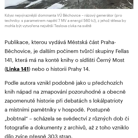
Kdysi nejvýraznější dominanta VÚ Běchovice – rázový generátor (pro
techniky: s parametrem napětí 7 MV a energií 560 kJ), z jehož tělesa by
mohla být vytvořena největší Teslova cívka na světě
Publikace, kterou vydává Městská část Praha-
Běchovice, je dalším počinem tvůrčí skupiny Fellas
141, která má na kontě knihy o sídlišti Černý Most
(
Linka 141
) nebo o historii Prahy 14.
Podle autora vznikl podobně jako u předchozích
knih nápad na zmapování pozoruhodné a obecně
zapomenuté historie při debatách s lokálpatrioty
a místními pamětníky v hospodě. Postupně
„bobtnal“ – scházela se svědectví z různých dob či
fotografie a dokumenty z archivů, až z toho vzniklo
dílo zvíce přesně 303 stran.