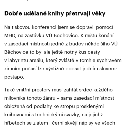
Dobře udělané knihy přetrvají věky
Na tiskovou konferenci jsem se dopravil pomocí
MHD, na zastávku VÚ Běchovice. K místu konání
v zasedací místnosti jedné z budov někdejšího VÚ
Běchovice to byl ale ještě notný kus cesty
v labyrintu areálu, který zvláště v tomhle sychravém
zimním počasí lze výstižně popsat jedním slovem:
postapo.
Také vnitřní prostory musí zahřát srdce každého
milovníka tohoto žánru – sama zasedací místnost
obložená od podlahy ke stropu prosklenými
knihovnami s technickými svazky, na jejichž
hřbetech se zlatem i černí skvějí nápisy ve všech