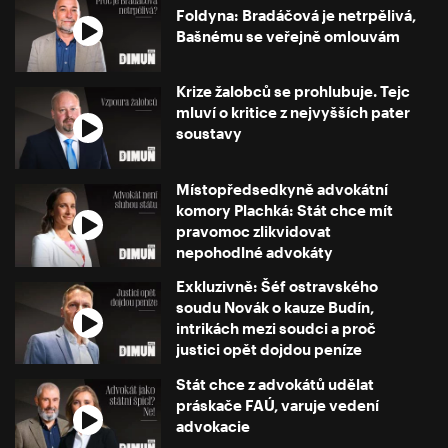
Foldyna: Bradáčová je netrpělivá,
Bašnému se veřejně omlouvám
Krize žalobců se prohlubuje. Tejc
mluví o kritice z nejvyšších pater
soustavy
Místopředsedkyně advokátní
komory Plachká: Stát chce mít
pravomoc zlikvidovat
nepohodlné advokáty
Exkluzivně: Šéf ostravského
soudu Novák o kauze Budín,
intrikách mezi soudci a proč
justici opět dojdou peníze
Stát chce z advokátů udělat
práskače FAÚ, varuje vedení
advokacie