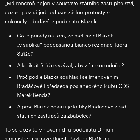
„Má renomé nejen v soustavě státního zastupitelství,
což se pozná jednoduše: žádné protesty se
nekonaly,“ dodává v podcastu Blažek.
Co je pravdy na tom, že měl Pavel Blažek
„v šuplíku“ podepsanou bianco rezignaci Igora
Stříže?
A kolikrát Stříže vyzýval, aby z funkce odešel?
Proč podle Blažka souhlasil se jmenováním
Bradáčové i předseda poslaneckého klubu ODS
Marek Benda?
A proč Blažek považuje kritiky Bradáčové z řad
státních zástupců za zbabělce?
To se dozvíte v novém dílu podcastu Dimun
s ministrem spravedlnosti Pavlem Blažkem.