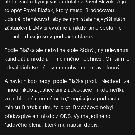
státní zástupkyní ji však udělal až Pavel Blažek. A je
to opět Pavel Blažek, který musel Bradáčovou
údajně přemlouvat, aby se nyní stala nejvyšší státní
zástupkyní. „My si vykáme a nikdy jsme spolu nic
neměli,“ dušuje se v podcastu Blažek.
Podle Blažka ale nebyl na stole žádný jiný relevantní
kandidát a nikdo ani jiné jméno nepřinesl. On sám je
o kvalitách Bradáčové neochvějně přesvědčený.
A navíc nikdo nebyl podle Blažka proti. „Nechodil za
mnou nikdo z justice ani z advokacie, nikdo neříkal
že je hloupá a nemá na to,“ popisuje v podcastu
ministr Blažek s tím, že proti Bradáčové nebyl
překvapivě ani nikdo z ODS. Vyjma jediného
řadového člena, který mu napsal dopis.