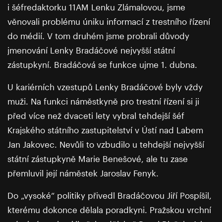
i šéfredaktorku 11AM Lenku Zlámalovou, jsme
věnovali problému úniku informací z trestního řízení
do médií. V tom druhém jsme probrali důvody
jmenování Lenky Bradáčové nejvyšší státní
zástupkyní. Bradáčová se funkce ujme 1. dubna.
U kariérních vzestupů Lenky Bradáčové byly vždy
muži. Na funkci náměstkyně pro trestní řízení si ji
před více než dvaceti lety vybral tehdejší šéf
Krajského státního zastupitelství v Ústí nad Labem
Jan Jakovec. Nevůli to vzbudilo u tehdejší nejvyšší
státní zástupkyně Marie Benešové, ale tu zase
přemluvil její náměstek Jaroslav Fenyk.
Do „vysoké“ politiky přivedl Bradáčovou Jiří Pospíšil,
kterému dokonce dělala poradkyni. Pražskou vrchní