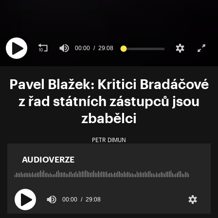
00:00
29:08
Pavel Blažek: Kritici Bradáčové
z řad státních zástupců jsou
zbabělci
PETR DIMUN
AUDIOVERZE
00:00
29:08