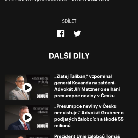
SDÍLET
DALŠÍ DÍLY
„Zlatej Taliban,“ vzpomínal
generál Kovanda na zatčení.
Advokát Jiří Matzner o selhání
presumpce neviny v Česku
„Presumpce neviny v Česku
neexistuje.“ Advokát Grubner o
podjatých žalobcích a škodě 55
milionů
Prezident Unie žalobců Tomáš