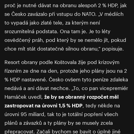
proč je nutné dávat na obranu alespoň 2 % HDP, jak
se Česko zavázalo při vstupu do NATO. „V médiích
to vypadá jako zlaté tele, za kterým není
srozumitelná podstata. Ona tam je. Je to léty
osvědčený práh, pod který by se nemělo jít, pokud
chce mít stát dostatečně silnou obranu,“ popisuje.
Resort obrany podle Koštovala žije pod krizovým
řízením ze dne na den, protože jeho plány jsou na 2
% HDP nastavené. Česko ovšem tyto peníze zdaleka
nedává a ani dávat nechce. „To, co pan vicepremiér
Hamáček uvedl,
že by se obranný rozpočet měl
zastropovat na úrovni 1,5 % HDP
, tedy někde na
úrovni 95 miliard, tak to je totální popření všech
plánů a závazků a ty plány by se musely zcela
přepracovat. Začali bychom se bavit o úplně jiné