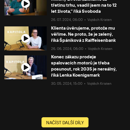
třetinu trhu, vsadil jsem na to 12
let života,“ říká Svoboda
26. 07. 2024, 06:00 •
Vojtěch Kristen
Klienta úvěrujeme, protože mu
věříme. Ne proto, že je zelený,
říká Špániková z Raiffeisenbank
26. 06. 2024, 06:00 •
Vojtěch Kristen
Konec zákazu prodeje
spalovacích motorů je třeba
posunout, rok 2035 je nereálný,
říká Lenka Koenigsmark
30. 05. 2024, 15:00 •
Vojtěch Kristen
NAČÍST DALŠÍ DÍLY