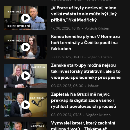
„V Praze už byty nezlevní, mimo
velká města to ale může být jiný
příběh,“ říká Medřický
17. 06. 2026, 16:15 •
Vojtěch Kristen
Konec levného plynu: V Hormuzu
hoří terminály a Češi to pocítí na
fakturách
13. 05. 2026, 06:00 •
Vojtěch Kristen
Ženské start-upy možná nejsou
tak investorsky atraktivní, ale o to
více jsou společensky prospěšné
09. 02. 2025, 06:00 •
Info.cz
Zapletal: Na Gruzii mě nejvíc
překvapila digitalizace všeho i
rychlost povolovacích procesů
08. 09. 2024, 07:15 •
Vojtěch Kristen
Vymyslel katetr, který zachrání
miliony životů. „Získáme až