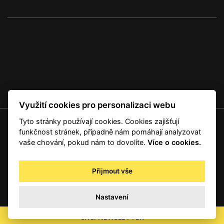
Využití cookies pro personalizaci webu
Tyto stránky používají cookies. Cookies zajišťují
© 2001 — 2026 Copyright CMI News a dodavatelé obsahu. |
Cookies
funkčnost stránek, případně nám pomáhají analyzovat
Kontakt
vaše chování, pokud nám to dovolíte.
Více o cookies.
RSS
Autorská práva
Přijmout vše
Zpracování osobních údajů - registrovaní a předplatitelé
Zpracování osobních údajů pro novinářské a další účely
Nastavení
Obchodní podmínky
office@info.cz
CHCI NEWSLETTER