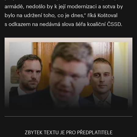
armádě, nedošlo by k její modernizaci a sotva by
bylo na udržení toho, co je dnes,“ říká Koštoval
s odkazem na nedávná slova šéfa koaliční ČSSD.
Holec: Pospíšil z kola ven. Prahu si rozdělili
Michálek s Čižinským
ZBYTEK TEXTU JE PRO PŘEDPLATITELE