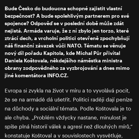
Bude Česko do budoucna schopné zajistit vlastní
bezpečnost? A bude spolehlivým partnerem pro své
spojence? Odpověď se v poslední době může zdát
nejistá. Armáda varuje, že z ní zbylo jen torzo, které
ztrácí dech, a vrcholní politici otevřeně zpochybňují
náš finanční závazek vůči NATO. Tématu se věnuje
nový díl pořadu Kapitola, kde Michal Půr přivítal
Daniela Koštovala, někdejšího náměstka ministra
obrany zodpovědného za vyzbrojování a dnes mimo
jiné komentátora INFO.CZ.
Evropa si zvykla na život v míru a to vyvolává pocit,
že se na armádě dá ušetřit. Politici raději dají peníze
na důchody a sociální témata. Podle Koštovala je to
ale chyba. „Problém vždycky nastane, minulost je
spíše plná historií válek a agresí než dlouhých mírů,“
konstatuje Koštoval a v souvislostech vysvětluje,