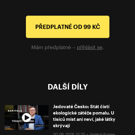
PŘEDPLATNÉ OD 99 KČ
Mám předplatné –
přihlásit se
.
DALŠÍ DÍLY
Jedovaté Česko: Stát čistí
ekologické zátěže pomalu. U
tisíců míst ani neví, jaké látky
skrývají
30. 06. 2026, 12:25 •
Vojtěch Kristen