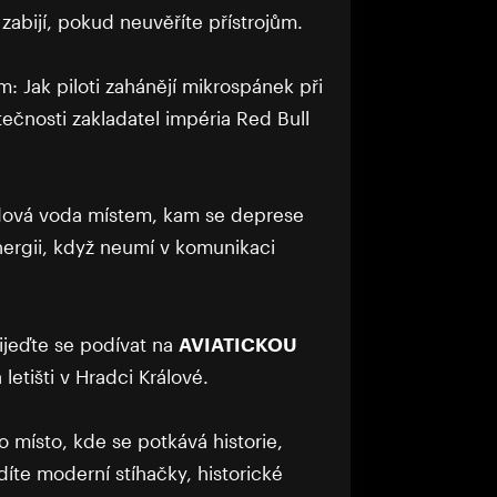
zabijí, pokud neuvěříte přístrojům.
m: Jak piloti zahánějí mikrospánek při
ečnosti zakladatel impéria Red Bull
ledová voda místem, kam se deprese
nergii, když neumí v komunikaci
ijeďte se podívat na
AVIATICKOU
letišti v Hradci Králové.
o místo, kde se potkává historie,
idíte moderní stíhačky, historické