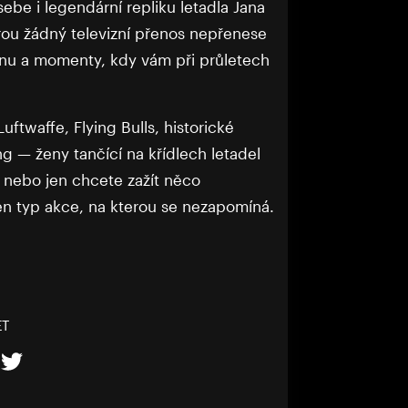
 sebe i legendární repliku letadla Jana
erou žádný televizní přenos nepřenese
ínu a momenty, kdy vám při průletech
uftwaffe, Flying Bulls, historické
ng — ženy tančící na křídlech letadel
ii nebo jen chcete zažít něco
en typ akce, na kterou se nezapomíná.
ET