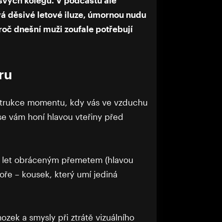
á děsivé letové iluze, úmornou nudu
roč dnešní muži zoufale potřebují
ru
onstrukce momentu, kdy vás ve vzduchu
o se vám honí hlavou vteřiny před
á let obráceným přemetem (hlavou
ře – kousek, který umí jediná
ozek a smysly při ztrátě vizuálního