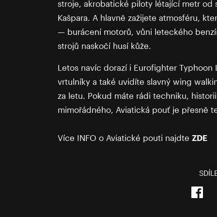
stroje, akrobatické piloty létající metr od
Kašpara. A hlavně zažijete atmosféru, kt
— burácení motorů, vůni leteckého benz
strojů naskočí husí kůže.
Letos navíc dorazí i Eurofighter Typhoon L
vrtulníky a také uvidíte slavný wing walki
za letu. Pokud máte rádi techniku, histor
mimořádného, Aviatická pouť je přesně t
Více INFO o Aviatické pouti najdte
ZDE
SDÍL