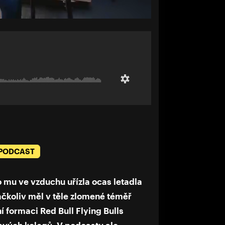
 PODCAST
o mu ve vzduchu uřízla ocas letadla
ačkoliv měl v těle zlomené téměř
í formaci Red Bull Flying Bulls
svých kolegů. V podcastu ale