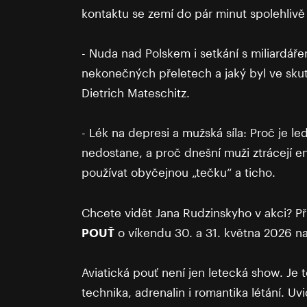
kontaktu se zemí do pár minut spolehlivě 
- Nuda nad Polskem i setkání s miliardáře
nekonečných přeletech a jaký byl ve skut
Dietrich Mateschitz.
- Lék na depresi a mužská síla: Proč je 
nedostane, a proč dnešní muži ztrácejí e
používat obyčejnou „tečku“ a ticho.
Chcete vidět Jana Rudzinskyho v akci? Př
POUŤ
o víkendu 30. a 31. května 2026 na 
Aviatická pouť není jen letecká show. Je t
technika, adrenalin i romantika létání. Uv