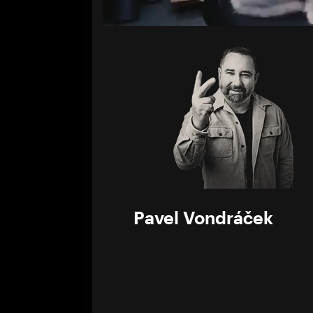
Volume
0%
Pavel Vondráček