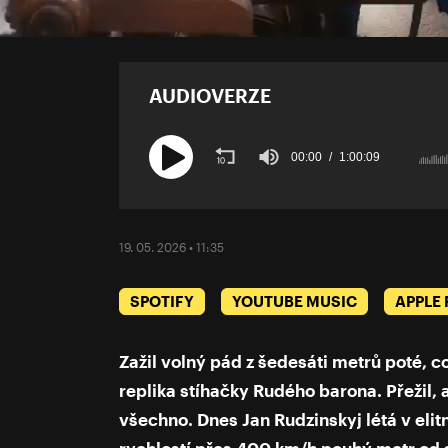
AUDIOVERZE
00:00
1:00:09
Volume
90%
19. 05. 2026 • 11:35
SPOTIFY
YOUTUBE MUSIC
APPLE
Zažil volný pád z šedesáti metrů poté, c
replika stíhačky Rudého barona. Přežil, 
všechno. Dnes Jan Rudzinskyj létá v elitn
rychlostí přes 400 km/h pouhý metr od 