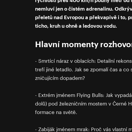
nemluví jen o čistém adrenalinu. Odkrýv
přeletů nad Evropou a překvapivě i to, p
ticho, kruh u ohně a ledovou vodu.
Hlavní momenty rozhovo
- Smrtící náraz v oblacích: Detailní rek
trefí jiné letadlo. Jak se zpomalí čas a c
zničujícím dopadem?
- Extrém jménem Flying Bulls: Jak vypad
dolů) pod železničním mostem v Černé Ho
formace na světě.
- Zabiják jménem mrak: Proč vás vlastní m