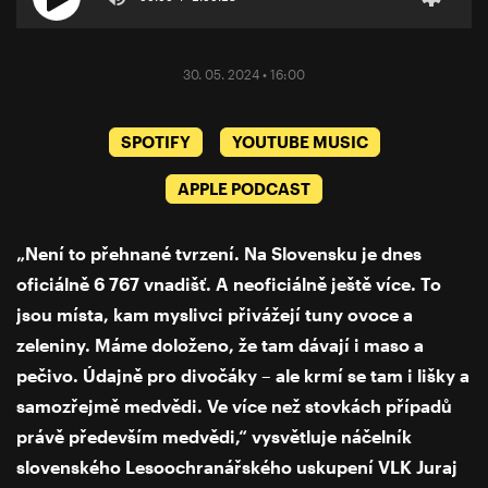
30. 05. 2024 • 16:00
SPOTIFY
YOUTUBE MUSIC
APPLE PODCAST
„Není to přehnané tvrzení. Na Slovensku je dnes
oficiálně 6 767 vnadišť. A neoficiálně ještě více. To
jsou místa, kam myslivci přivážejí tuny ovoce a
zeleniny. Máme doloženo, že tam dávají i maso a
pečivo. Údajně pro divočáky – ale krmí se tam i lišky a
samozřejmě medvědi. Ve více než stovkách případů
právě především medvědi,“ vysvětluje náčelník
slovenského Lesoochranářského uskupení VLK Juraj