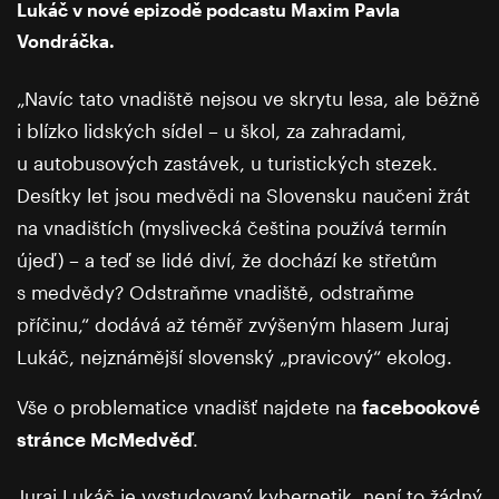
Lukáč v nové epizodě podcastu Maxim Pavla
Vondráčka.
„Navíc tato vnadiště nejsou ve skrytu lesa, ale běžně
i blízko lidských sídel – u škol, za zahradami,
u autobusových zastávek, u turistických stezek.
Desítky let jsou medvědi na Slovensku naučeni žrát
na vnadištích (myslivecká čeština používá termín
újeď) – a teď se lidé diví, že dochází ke střetům
s medvědy? Odstraňme vnadiště, odstraňme
příčinu,“ dodává až téměř zvýšeným hlasem Juraj
Lukáč, nejznámější slovenský „pravicový“ ekolog.
Vše o problematice vnadišť najdete na
facebookové
stránce McMedvěď
.
Juraj Lukáč je vystudovaný kybernetik, není to žádný