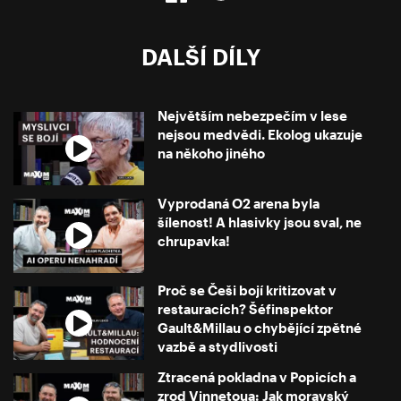
DALŠÍ DÍLY
Největším nebezpečím v lese
nejsou medvědi. Ekolog ukazuje
na někoho jiného
Vyprodaná O2 arena byla
šílenost! A hlasivky jsou sval, ne
chrupavka!
Proč se Češi bojí kritizovat v
restauracích? Šéfinspektor
Gault&Millau o chybějící zpětné
vazbě a stydlivosti
Ztracená pokladna v Popicích a
zrod Vinnetoua: Jak moravský