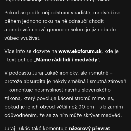
Pokud se podle něj odstraní vnadiště, medvědi se
během jednoho roku na ně odnaučí chodit
a především nová generace šelem je již nebude
vůbec využívat.
Více info se dozvíte na
www.ekoforum.sk
, kde je
i text petice „
Máme rádi lidi i medvědy
“.
V podcastu Juraj Lukáč ironicky, ale i smutně –
protože absurdita je někdy směšná i smutná zároveň
– komentuje nesmyslnost návrhu slovenského
zákona, který povoluje kácení stromů mimo les,
pokud je jejich obvod větší než 90 cm – s bizarním
odůvodněním, že se za ním může skrývat medvěd.
Juraj Lukáč také komentuje
názorový převrat