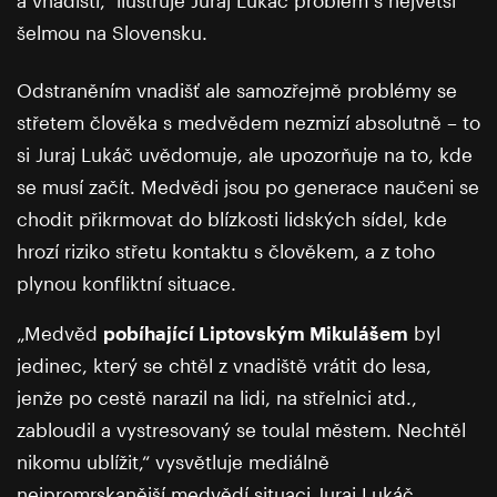
a vnadišti,“ ilustruje Juraj Lukáč problém s největší
šelmou na Slovensku.
Odstraněním vnadišť ale samozřejmě problémy se
střetem člověka s medvědem nezmizí absolutně – to
si Juraj Lukáč uvědomuje, ale upozorňuje na to, kde
se musí začít. Medvědi jsou po generace naučeni se
chodit přikrmovat do blízkosti lidských sídel, kde
hrozí riziko střetu kontaktu s člověkem, a z toho
plynou konfliktní situace.
„Medvěd
pobíhající Liptovským Mikulášem
byl
jedinec, který se chtěl z vnadiště vrátit do lesa,
jenže po cestě narazil na lidi, na střelnici atd.,
zabloudil a vystresovaný se toulal městem. Nechtěl
nikomu ublížit,“ vysvětluje mediálně
nejpromrskanější medvědí situaci Juraj Lukáč.