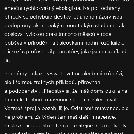
emoční rychlokvašný ekologista. Na poli ochrany
přírody se pohybuje desítky let a jeho názory jsou
podepřeny jak hlubokým teoretickým studiem, tak
doslova fyzickou praxí (mnoho měsíců v roce
pobývá v přírodě) – a tisícovkami hodin rozčilujících
diskuzí s profesionály i amatéry, jako jsem například
já.
Problémy dokáže vysvětlovat na akademické bázi,
ale i formou trefných příkladů, přirovnání
a podobenství. „Představ si, že máš doma cukr a na
ten cukr ti chodí mravenci. Chceš je zlikvidovat.
Vezmeš sprej a pozabíjíš je. Odstraníš mravence, ale
ne problém. Za týden tam máš další mravence,
protože jsi neodstranil cukr. To stejné je s medvědy