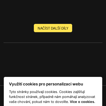
NAČÍST DALŠÍ DÍLY
Využití cookies pro personalizaci webu
Tyto stránky používají cookies. Cookies zajišťují
© 2001 — 2026 Copyright CMI News a dodavatelé obsahu. |
Cookies
funkčnost stránek, případně nám pomáhají analyzovat
Kontakt
vaše chování, pokud nám to dovolíte.
Více o cookies.
RSS