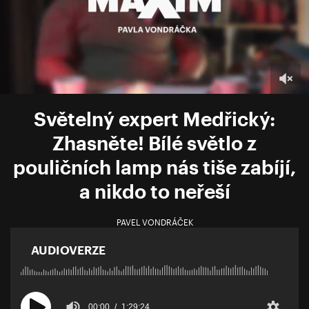
Světelný expert Medřický:
Zhasněte! Bílé světlo z
pouličních lamp nás tiše zabíjí,
a nikdo to neřeší
PAVEL VONDRÁČEK
AUDIOVERZE
00:00
1:29:24