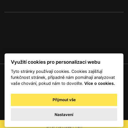
Využití cookies pro personalizaci webu
Tyto stránky používají cookies. Cookies zajišťují
© 2001 — 2026 Copyright CMI News a dodavatelé obsahu. |
Cookies
funkčnost stránek, případně nám pomáhají analyzovat
Kontakt
vaše chování, pokud nám to dovolíte.
Více o cookies.
RSS
Autorská práva
Přijmout vše
Zpracování osobních údajů - registrovaní a předplatitelé
Zpracování osobních údajů pro novinářské a další účely
Nastavení
Obchodní podmínky
office@info.cz
CHCI NEWSLETTER