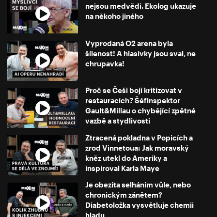
nejsou medvědi. Ekolog ukazuje
na někoho jiného
Vyprodaná O2 arena byla
šílenost! A hlasivky jsou sval, ne
chrupavka!
Proč se Češi bojí kritizovat v
restauracích? Šéfinspektor
Gault&Millau o chybějící zpětné
vazbě a stydlivosti
Ztracená pokladna v Popicích a
zrod Vinnetoua: Jak moravský
kněz utekl do Ameriky a
inspiroval Karla Maye
Je obezita selháním vůle, nebo
chronickým zánětem?
Diabetoložka vysvětluje chemii
hladu