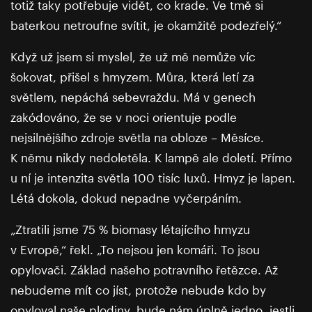
totiž taky potřebuje vidět, co krade. Ve tmě si
baterkou netroufne svítit, je okamžitě podezřelý.“
Když už jsem si myslel, že už mě nemůže víc
šokovat, přišel s hmyzem. Můra, která letí za
světlem, nepáchá sebevraždu. Má v genech
zakódováno, že se v noci orientuje podle
nejsilnějšího zdroje světla na obloze – Měsíce.
K němu nikdy nedoletěla. K lampě ale doletí. Přímo
u ní je intenzita světla 100 tisíc luxů. Hmyz je lapen.
Létá dokola, dokud nepadne vyčerpáním.
„Ztratili jsme 75 % biomasy létajícího hmyzu
v Evropě,“ řekl. „To nejsou jen komáři. To jsou
opylovači. Základ našeho potravního řetězce. Až
nebudeme mít co jíst, protože nebude kdo by
opyloval naše plodiny, bude nám úplně jedno, jestli