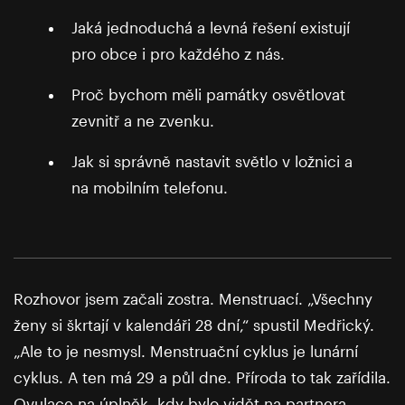
Jaká jednoduchá a levná řešení existují
pro obce i pro každého z nás.
Proč bychom měli památky osvětlovat
zevnitř a ne zvenku.
Jak si správně nastavit světlo v ložnici a
na mobilním telefonu.
Rozhovor jsem začali zostra. Menstruací. „Všechny
ženy si škrtají v kalendáři 28 dní,“ spustil Medřický.
„Ale to je nesmysl. Menstruační cyklus je lunární
cyklus. A ten má 29 a půl dne. Příroda to tak zařídila.
Ovulace na úplněk, kdy bylo vidět na partnera,