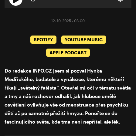
12. 10. 2025 • 08:00
SPOTIFY
YOUTUBE MUSIC
APPLE PODCAST
Do redakce
INFO.CZ
jsem si pozval Hynka
Medřického, badatele a vynálezce, kterému někteří
říkají „světelný fašista“. Otevřel mi oči v tématu světla
a tmy a náš rozhovor odhalil, jak hluboce umělé
osvětlení ovlivňuje vše od menstruace přes psychiku
dětí až po samotné přežití hmyzu. Ponořte se do
fascinujícího světa, kde tma není nepřítel, ale lék.