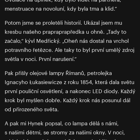
menstruace na novoluní, kdy byla tma a klid.“
Potom jsme se proletěli historií. Ukázal jsem mu
kresbu našeho prapraprapředka u ohně. „Tady to
začalo,“ kývl Medřický. „Oheň nás dostal na vrchol
potravního řetězce. Ale taky to byl první umělý zdroj
světla v noci. První narušení.“
Pak přišly olejové lampy Římanů, petrolejka
Ignacyho Łukasiewicze z roku 1854, která dala světu
první pouliční osvětlení, a nakonec LED diody. Každý
krok byl myšlen dobře. Každý krok nás posunul dál
od přirozeného světa.
A pak mi Hynek popsal, co lampa dělá s námi,
s našimi dětmi, se stromy za našimi okny. V noci,