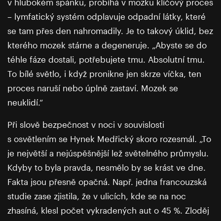
v hlubokém spánku, probíhá v mozku klíčový proces
– lymfatický systém odplavuje odpadní látky, které
se tam přes den nahromadily. Je to takový úklid, bez
kterého mozek stárne a degeneruje. „Abyste se do
téhle fáze dostali, potřebujete tmu. Absolutní tmu.
To bílé světlo, i když pronikne jen skrze víčka, ten
proces naruší nebo úplně zastaví. Mozek se
neuklidí.“
Při slově bezpečnost v noci v souvislosti
s osvětlením se Hynek Medřický skoro rozesmál. „To
je největší a nejúspěšnější lež světelného průmyslu.
Kdyby to byla pravda, nesmělo by se krást ve dne.
Fakta jsou přesně opačná. Např. jedna francouzská
studie zase zjistila, že v ulicích, kde se na noc
zhasíná, klesl počet vykradených aut o 45 %. Zloděj