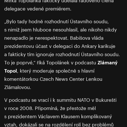
Mirka Topolánka fakticky udělala řadového člena
delegace vedené premiérem.
„Bylo tady hodně rozhodnutí Ústavního soudu,
s nimiž jsem hluboce nesouhlasil, ale nikoho nikdy
nenapadlo je nerespektovat. Babišova vláda
prezidentovu účast v delegaci do Ankary karikuje
a fakticky tím ignoruje rozhodnutí Ústavního soudu.
To je poprvé,“ říká Topolánek v podcastu
Zlámaný
Topol
, který moderuje společně s hlavní
komentátorkou Czech News Center Lenkou
Zlámalovou.
V podcastu se vrací i k summitu NATO v Bukurešti
v roce 2008. Připomíná, že přestože měl
s prezidentem Václavem Klausem komplikovaný
vztah, dokázali se na rozdělení rolí bez problémů