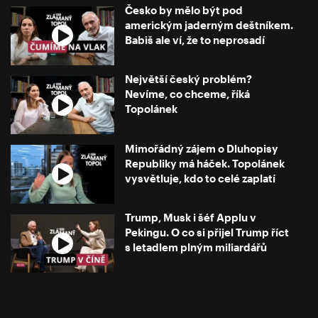
Česko by mělo být pod
americkým jaderným deštníkem.
Babiš ale ví, že to neprosadí
Největší český problém?
Nevíme, co chceme, říká
Topolánek
Mimořádný zájem o Dluhopisy
Republiky má háček. Topolánek
vysvětluje, kdo to celé zaplatí
Trump, Musk i šéf Applu v
Pekingu. O co si přijel Trump říct
s letadlem plným miliardářů