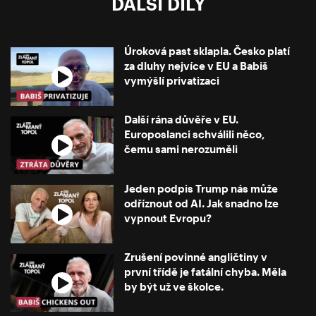
DALŠÍ DÍLY
Úroková past sklapla. Česko platí
za dluhy nejvíce v EU a Babiš
vymýšlí privatizaci
Další rána důvěře v EU.
Europoslanci schválili něco,
čemu sami nerozuměli
Jeden podpis Trump nás může
odříznout od AI. Jak snadno lze
vypnout Evropu?
Zrušení povinné angličtiny v
první třídě je fatální chyba. Měla
by být už ve školce.