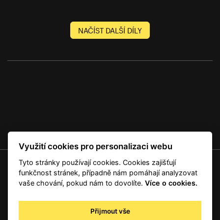
NAČÍST DALŠÍ DÍLY
Využití cookies pro personalizaci webu
Tyto stránky používají cookies. Cookies zajišťují
© 2001 — 2026 Copyright CMI News a dodavatelé obsahu. |
Cookies
funkčnost stránek, případně nám pomáhají analyzovat
Kontakt
vaše chování, pokud nám to dovolíte.
Více o cookies.
RSS
Autorská práva
Přijmout vše
Zpracování osobních údajů - registrovaní a předplatitelé