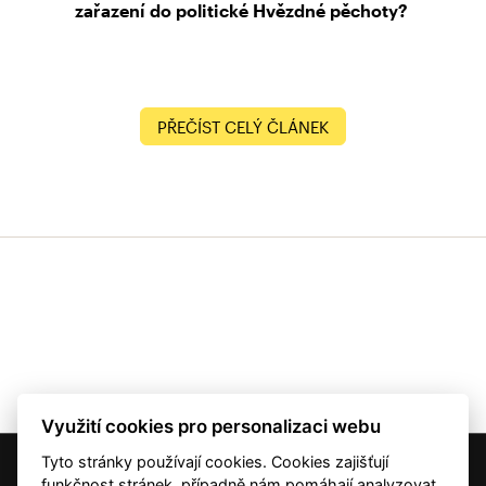
zařazení do politické Hvězdné pěchoty?
PŘEČÍST CELÝ ČLÁNEK
Využití cookies pro personalizaci webu
Tyto stránky používají cookies. Cookies zajišťují
© 2001 — 2026 Copyright CMI News a dodavatelé obsahu. |
Cookies
funkčnost stránek, případně nám pomáhají analyzovat