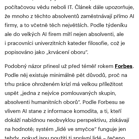
počítačovou vědu neboli IT. Článek dále upozorňuje,
že mnoho z těchto absolventů zaměstnávají přímo AI
firmy, a to včetně těch největších. Podle týdeníku
ale do velkých AI firem míří nejen absolventi, ale
i pracovníci univerzitních kateder filosofie, což je
popisováno jako „krvácení oboru“.
Podobný názor přinesl už před téměř rokem
Forbes
.
Podle něj existuje minimálně pět důvodů, proč na
trhu práce ohroženém krizí má velkou příležitost
uspět „jedna z nejvíce pomlouvaných skupin,
absolventi humanitních oborů“. Podle Forbesu se
vlivem AI stane z informace komodita, a ti, kteří
dokáží nabídnou neobvyklou perspektivu, získávají
na hodnotě; systém „lidé ve smyčce“ funguje jen
tehdy, pokud jsou použiti ti správní lidé – řečeno