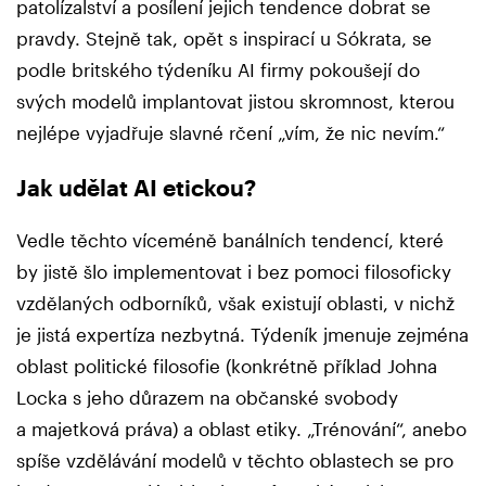
patolízalství a posílení jejich tendence dobrat se
pravdy. Stejně tak, opět s inspirací u Sókrata, se
podle britského týdeníku AI firmy pokoušejí do
svých modelů implantovat jistou skromnost, kterou
nejlépe vyjadřuje slavné rčení „vím, že nic nevím.“
Jak udělat AI etickou?
Vedle těchto víceméně banálních tendencí, které
by jistě šlo implementovat i bez pomoci filosoficky
vzdělaných odborníků, však existují oblasti, v nichž
je jistá expertíza nezbytná. Týdeník jmenuje zejména
oblast politické filosofie (konkrétně příklad Johna
Locka s jeho důrazem na občanské svobody
a majetková práva) a oblast etiky. „Trénování“, anebo
spíše vzdělávání modelů v těchto oblastech se pro