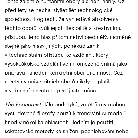
Tento zájem o humanitní obory ale není náhlý. Už
před lety se nechal slyšet šéf technologické
společnosti Logitech, že vyhledává absolventy
těchto oborů kvůli jejich flexibilitě a kreativnímu
přístupu. Jeho hlas přitom nebyl ojedinělý, nicméně,
stejně jako hlasy jiných, poněkud zanikl
v technicistním přístupu ke vzdělání, který
vysokoškolské vzdělání velmi omezeně vnímá jako
přípravu na jeden konkrétní obor či činnost. Což
u většiny univerzitních oborů nikdy neplatilo
a v dnešním světě to platí ještě méně.
The Economist
dále podotýká, že AI firmy mohou
vystudované filosofy použít k trénování AI modelů
hned v několika oblastech. Jedním je použití
sókratovské metody ke snížení pochlebování nebo