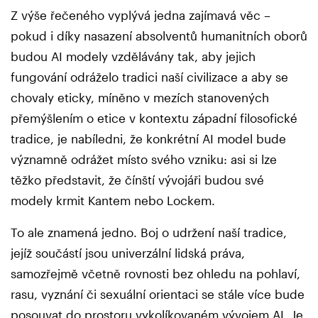
Z výše řečeného vyplývá jedna zajímavá věc –
pokud i díky nasazení absolventů humanitních oborů
budou AI modely vzdělávány tak, aby jejich
fungování odráželo tradici naší civilizace a aby se
chovaly eticky, míněno v mezích stanovených
přemýšlením o etice v kontextu západní filosofické
tradice, je nabíledni, že konkrétní AI model bude
významně odrážet místo svého vzniku: asi si lze
těžko představit, že čínští vývojáři budou své
modely krmit Kantem nebo Lockem.
To ale znamená jedno. Boj o udržení naší tradice,
jejíž součástí jsou univerzální lidská práva,
samozřejmě včetně rovnosti bez ohledu na pohlaví,
rasu, vyznání či sexuální orientaci se stále více bude
posouvat do prostoru vykolíkovaném vývojem AI. Je