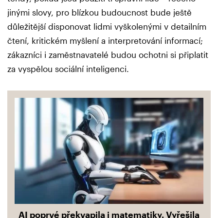
jinými slovy, pro blízkou budoucnost bude ještě
důležitější disponovat lidmi vyškolenými v detailním
čtení, kritickém myšlení a interpretování informací;
zákazníci i zaměstnavatelé budou ochotni si připlatit
za vyspělou sociální inteligenci.
AI poprvé překvapila i matematiky. Vyřešila