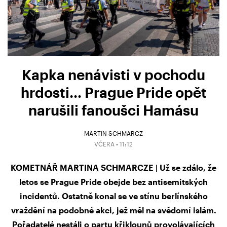
Kapka nenávisti v pochodu
hrdosti… Prague Pride opět
narušili fanoušci Hamásu
MARTIN SCHMARCZ
VČERA • 11:12
KOMETNÁŘ MARTINA SCHMARCZE | Už se zdálo, že
letos se Prague Pride obejde bez antisemitských
incidentů. Ostatně konal se ve stínu berlínského
vraždění na podobné akci, jež měl na svědomí islám.
Pořadatelé nestáli o partu křiklounů provolávajících