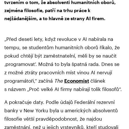
tvrzením o tom, že absolventi humanitních oborů,
zejména filosofie, patří na trhu práce k
nejžádanějším, a to hlavně ze strany AI firem.
„Před deseti lety, když revoluce v AI nabírala na
tempu, se studentům humanitních oborů říkalo, že
pokud chtějí být zaměstnatelní, měli by se naučit
‚programovat’. Možná to byla špatná rada. Dnes se
z možné ztráty pracovních míst vinou AI nervují
programátoři,“ začíná
The
Economist
článek
s názvem „Proč velké AI firmy nabírají tolik filosofů“.
A pokračuje daty. Podle údajů Federální rezervní
banky v New Yorku byla u amerických absolventů
filosofie větší pravděpodobnost, že najdou
zaměstnání, než u jejich vrstevníků, kteří studovali