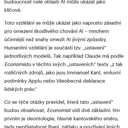
budoucnost celé oblasti AI může ukázat jako
klíčová.
Toto vzdělání se může ukázat jako naprosto zásadní
pro omezení škodlivého chování AI – mnohem
účinnější než snahy omezit AI jinými způsoby.
Humanitní vzdělání je součástí tzv. „ustavení“
jednotlivých modelů. Tak například Claude má podle
Economistu
v těchto svých „ustaveních“ texty „z tak
rozličných zdrojů, jako jsou Immanuel Kant, smluvní
podmínky Applu nebo Všeobecná deklarace
lidských práv.“
Co se týče otázky pravidel, která tato „ustavení“
budou obsahovat,
Economist
vidí dvě základní: tím
prvním je deontologie, hlavně kantovského směru,
tedy nepřijatelnost lhaní, nátlaku a používání jiných