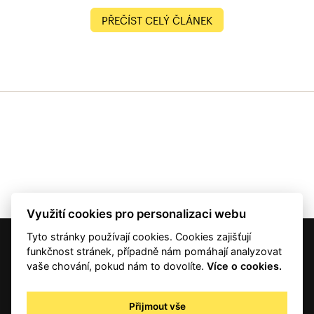
PŘEČÍST CELÝ ČLÁNEK
Využití cookies pro personalizaci webu
Tyto stránky používají cookies. Cookies zajišťují
© 2001 — 2026 Copyright CMI News a dodavatelé obsahu. |
Cookies
funkčnost stránek, případně nám pomáhají analyzovat
Kontakt
vaše chování, pokud nám to dovolíte.
Více o cookies.
RSS
Autorská práva
Přijmout vše
Zpracování osobních údajů - registrovaní a předplatitelé