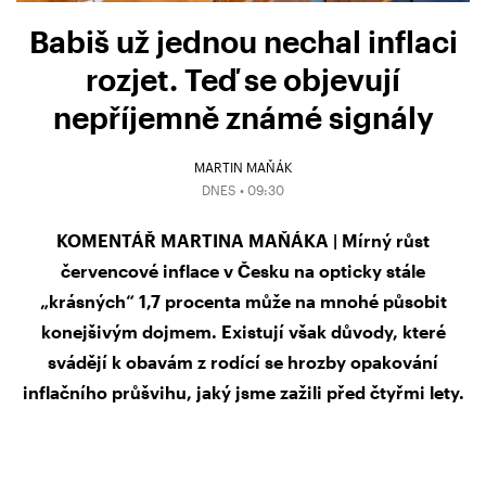
Babiš už jednou nechal inflaci
rozjet. Teď se objevují
nepříjemně známé signály
MARTIN MAŇÁK
DNES • 09:30
KOMENTÁŘ MARTINA MAŇÁKA | Mírný růst
červencové inflace v Česku na opticky stále
„krásných“ 1,7 procenta může na mnohé působit
konejšivým dojmem. Existují však důvody, které
svádějí k obavám z rodící se hrozby opakování
inflačního průšvihu, jaký jsme zažili před čtyřmi lety.