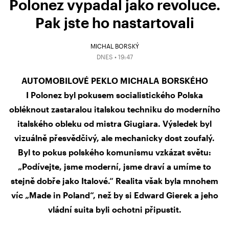
Polonez vypadal jako revoluce.
Pak jste ho nastartovali
MICHAL BORSKÝ
DNES • 19:47
AUTOMOBILOVÉ PEKLO MICHALA BORSKÉHO
I Polonez byl pokusem socialistického Polska
obléknout zastaralou italskou techniku do moderního
italského obleku od mistra Giugiara. Výsledek byl
vizuálně přesvědčivý, ale mechanicky dost zoufalý.
Byl to pokus polského komunismu vzkázat světu:
„Podívejte, jsme moderní, jsme draví a umíme to
stejně dobře jako Italové.“ Realita však byla mnohem
víc „Made in Poland“, než by si Edward Gierek a jeho
vládní suita byli ochotni připustit.