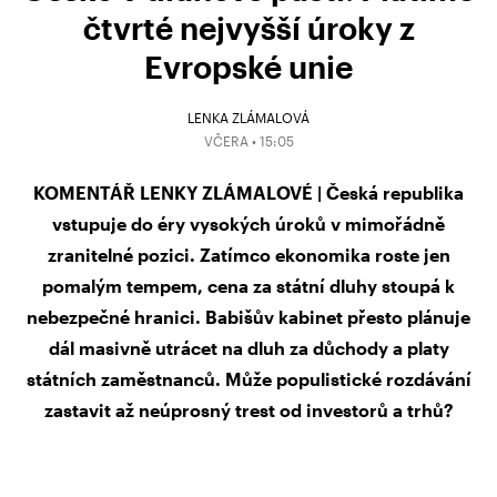
čtvrté nejvyšší úroky z
Evropské unie
LENKA ZLÁMALOVÁ
VČERA • 15:05
KOMENTÁŘ LENKY ZLÁMALOVÉ | Česká republika
vstupuje do éry vysokých úroků v mimořádně
zranitelné pozici. Zatímco ekonomika roste jen
pomalým tempem, cena za státní dluhy stoupá k
nebezpečné hranici. Babišův kabinet přesto plánuje
dál masivně utrácet na dluh za důchody a platy
státních zaměstnanců. Může populistické rozdávání
zastavit až neúprosný trest od investorů a trhů?