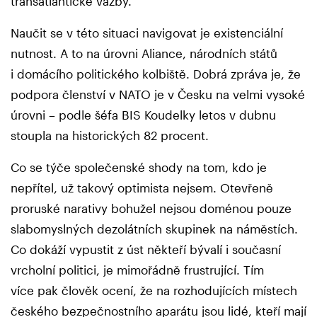
transatlantické vazby.
Naučit se v této situaci navigovat je existenciální
nutnost. A to na úrovni Aliance, národních států
i domácího politického kolbiště. Dobrá zpráva je, že
podpora členství v NATO je v Česku na velmi vysoké
úrovni – podle šéfa BIS Koudelky letos v dubnu
stoupla na historických 82 procent.
Co se týče společenské shody na tom, kdo je
nepřítel, už takový optimista nejsem. Otevřeně
proruské narativy bohužel nejsou doménou pouze
slabomyslných dezolátních skupinek na náměstích.
Co dokáží vypustit z úst někteří bývalí i současní
vrcholní politici, je mimořádně frustrující. Tím
více pak člověk ocení, že na rozhodujících místech
českého bezpečnostního aparátu jsou lidé, kteří mají