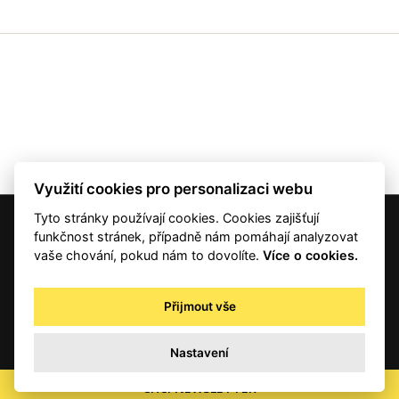
Využití cookies pro personalizaci webu
Tyto stránky používají cookies. Cookies zajišťují
© 2001 — 2026 Copyright CMI News a dodavatelé obsahu. |
Cookies
funkčnost stránek, případně nám pomáhají analyzovat
Kontakt
vaše chování, pokud nám to dovolíte.
Více o cookies.
RSS
Autorská práva
Přijmout vše
Zpracování osobních údajů - registrovaní a předplatitelé
Zpracování osobních údajů pro novinářské a další účely
Nastavení
Obchodní podmínky
office@info.cz
CHCI NEWSLETTER