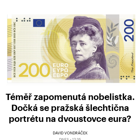
Téměř zapomenutá nobelistka.
Dočká se pražská šlechtična
portrétu na dvoustovce eura?
DAVID VONDRÁČEK
DNES • 17:35