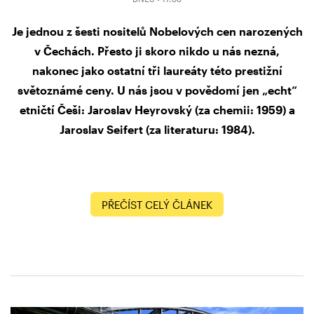
Je jednou z šesti nositelů Nobelových cen narozených
v Čechách. Přesto ji skoro nikdo u nás nezná,
nakonec jako ostatní tři laureáty této prestižní
světoznámé ceny. U nás jsou v povědomí jen „echt“
etničtí Češi: Jaroslav Heyrovský (za chemii: 1959) a
Jaroslav Seifert (za literaturu: 1984).
PŘEČÍST CELÝ ČLÁNEK