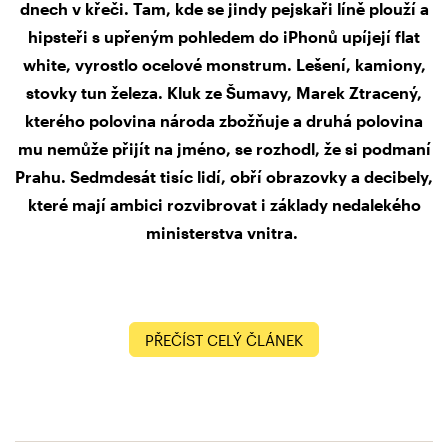
dnech v křeči. Tam, kde se jindy pejskaři líně plouží a
hipsteři s upřeným pohledem do iPhonů upíjejí flat
white, vyrostlo ocelové monstrum. Lešení, kamiony,
stovky tun železa. Kluk ze Šumavy, Marek Ztracený,
kterého polovina národa zbožňuje a druhá polovina
mu nemůže přijít na jméno, se rozhodl, že si podmaní
Prahu. Sedmdesát tisíc lidí, obří obrazovky a decibely,
které mají ambici rozvibrovat i základy nedalekého
ministerstva vnitra.
PŘEČÍST CELÝ ČLÁNEK