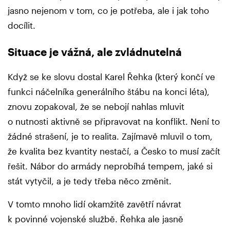
jasno nejenom v tom, co je potřeba, ale i jak toho
docílit.
Situace je vážná, ale zvládnutelná
Když se ke slovu dostal Karel Řehka (který končí ve
funkci náčelníka generálního štábu na konci léta),
znovu zopakoval, že se nebojí nahlas mluvit
o nutnosti aktivně se připravovat na konflikt. Není to
žádné strašení, je to realita. Zajímavě mluvil o tom,
že kvalita bez kvantity nestačí, a Česko to musí začít
řešit. Nábor do armády neprobíhá tempem, jaké si
stát vytyčil, a je tedy třeba něco změnit.
V tomto mnoho lidí okamžitě zavětří návrat
k povinné vojenské službě. Řehka ale jasně