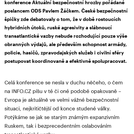
konference Aktuální bezpečnostní hrozby pořádané
poslancem ODS Pavlem Žáčkem. České bezpečnostní
špičky zde debatovaly o tom, že v době rostoucích
hybridních útoků, ruské agresivity a slábnoucí
transatlantické vazby nebude rozhodující pouze výše
obranných výdajů, ale především schopnost armády,
policie, hasičů, zpravodajských služeb i civilní sféry
postupovat koordinovaně a efektivně spolupracovat.
Celá konference se nesla v duchu něčeho, o čem
na INFO.CZ píšu v té či oné podobě opakovaně –
Evropa je aktuálně ve velmi vážné bezpečnostní
situaci, nejkritičtější od konce studené války.
Potýkáme se jak se starým známým expanzivním
Ruskem, tak i bezprecedentním oslabováním