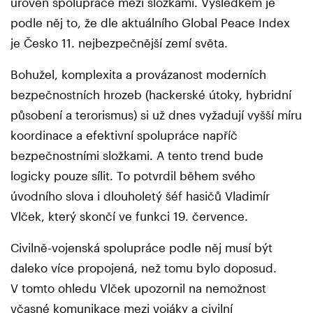
úroveň spolupráce mezi složkami. Výsledkem je
podle něj to, že dle aktuálního Global Peace Index
je Česko 11. nejbezpečnější zemí světa.
Bohužel, komplexita a provázanost moderních
bezpečnostních hrozeb (hackerské útoky, hybridní
působení a terorismus) si už dnes vyžadují vyšší míru
koordinace a efektivní spolupráce napříč
bezpečnostními složkami. A tento trend bude
logicky pouze sílit. To potvrdil během svého
úvodního slova i dlouholetý šéf hasičů Vladimír
Vlček, který skončí ve funkci 19. července.
Civilně-vojenská spolupráce podle něj musí být
daleko více propojená, než tomu bylo doposud.
V tomto ohledu Vlček upozornil na nemožnost
včasné komunikace mezi vojáky a civilní