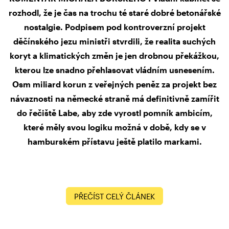
rozhodl, že je čas na trochu té staré dobré betonářské
nostalgie. Podpisem pod kontroverzní projekt
děčínského jezu ministři stvrdili, že realita suchých
koryt a klimatických změn je jen drobnou překážkou,
kterou lze snadno přehlasovat vládním usnesením.
Osm miliard korun z veřejných peněz za projekt bez
návaznosti na německé straně má definitivně zamířit
do řečiště Labe, aby zde vyrostl pomník ambicím,
které měly svou logiku možná v době, kdy se v
hamburském přístavu ještě platilo markami.
PŘEČÍST CELÝ ČLÁNEK