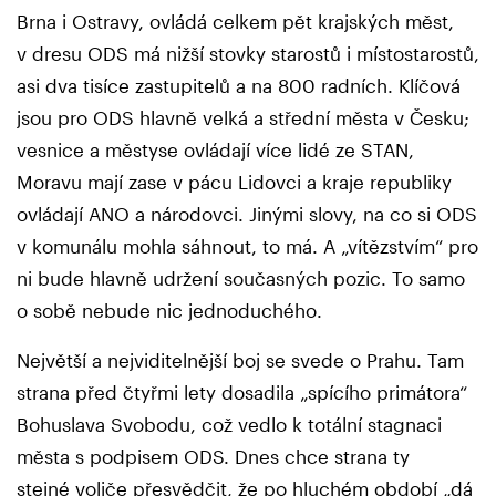
Brna i Ostravy, ovládá celkem pět krajských měst,
v dresu ODS má nižší stovky starostů i místostarostů,
asi dva tisíce zastupitelů a na 800 radních. Klíčová
jsou pro ODS hlavně velká a střední města v Česku;
vesnice a městyse ovládají více lidé ze STAN,
Moravu mají zase v pácu Lidovci a kraje republiky
ovládají ANO a národovci. Jinými slovy, na co si ODS
v komunálu mohla sáhnout, to má. A „vítězstvím“ pro
ni bude hlavně udržení současných pozic. To samo
o sobě nebude nic jednoduchého.
Největší a nejviditelnější boj se svede o Prahu. Tam
strana před čtyřmi lety dosadila „spícího primátora“
Bohuslava Svobodu, což vedlo k totální stagnaci
města s podpisem ODS. Dnes chce strana ty
stejné voliče přesvědčit, že po hluchém období „dá