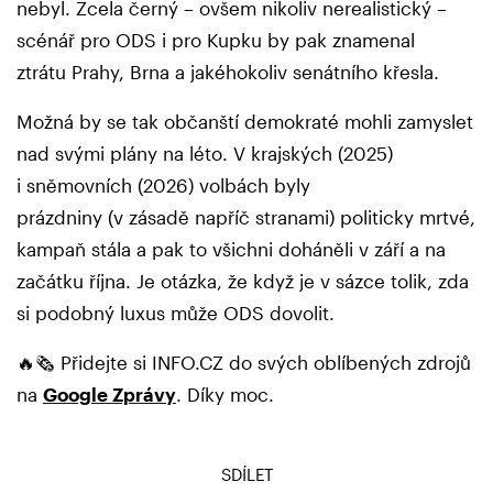
nebyl. Zcela černý – ovšem nikoliv nerealistický –
scénář pro ODS i pro Kupku by pak znamenal
ztrátu Prahy, Brna a jakéhokoliv senátního křesla.
Možná by se tak občanští demokraté mohli zamyslet
nad svými plány na léto. V krajských (2025)
i sněmovních (2026) volbách byly
prázdniny (v zásadě napříč stranami) politicky mrtvé,
kampaň stála a pak to všichni doháněli v září a na
začátku října. Je otázka, že když je v sázce tolik, zda
si podobný luxus může ODS dovolit.
🔥🗞️ Přidejte si INFO.CZ do svých oblíbených zdrojů
na
Google Zprávy
. Díky moc.
SDÍLET