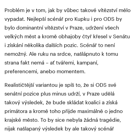
Problém je v tom, jak by vůbec takové vítězství mělo
vypadat. Nejlepší scénář pro Kupku i pro ODS by
bylo dominantní vítězství v Praze, udržení všech
velkých měst a kromě obhajoby čtyř křesel v Senátu
i získání několika dalších pozic. Scénář to není
nemožný. Ale ruku na srdce, našlápnuto k tomu
strana fakt nemá – ať tvářemi, kampaní,
preferencemi, anebo momentem.
Realističtější variantou je spíš to, že si ODS své
senátní pozice plus minus udrží, v Praze udělá
takový výsledek, že bude skládat koalici a získá
primátora a kromě toho přijde maximálně o jedno
krajské město. To by sice nebyla žádná tragédie,
nijak našlapaný výsledek by ale takový scénář