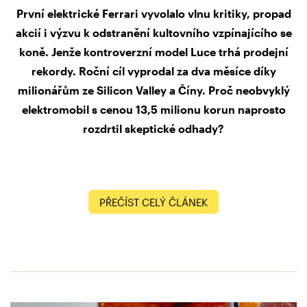
První elektrické Ferrari vyvolalo vlnu kritiky, propad
akcií i výzvu k odstranění kultovního vzpínajícího se
koně. Jenže kontroverzní model Luce trhá prodejní
rekordy. Roční cíl vyprodal za dva měsíce díky
milionářům ze Silicon Valley a Číny. Proč neobvyklý
elektromobil s cenou 13,5 milionu korun naprosto
rozdrtil skeptické odhady?
PŘEČÍST CELÝ ČLÁNEK