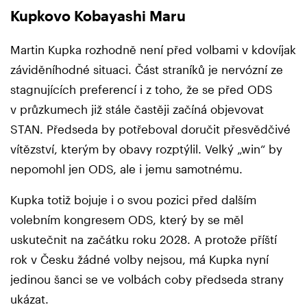
Kupkovo Kobayashi Maru
Martin Kupka rozhodně není před volbami v kdovíjak
záviděníhodné situaci. Část straníků je nervózní ze
stagnujících preferencí i z toho, že se před ODS
v průzkumech již stále častěji začíná objevovat
STAN. Předseda by potřeboval doručit přesvědčivé
vítězství, kterým by obavy rozptýlil. Velký „win“ by
nepomohl jen ODS, ale i jemu samotnému.
Kupka totiž bojuje i o svou pozici před dalším
volebním kongresem ODS, který by se měl
uskutečnit na začátku roku 2028. A protože příští
rok v Česku žádné volby nejsou, má Kupka nyní
jedinou šanci se ve volbách coby předseda strany
ukázat.