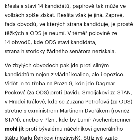
křesla a staví 14 kandidátů, papírově tak může ve
volbách spíše získat. Realita však je jiná. Zaprvé,
řada obvodů, ve kterých strana kandiduje, je prostě
těžkých a ODS je neumí. V téměř polovině ze
14 obvodů, kde ODS staví kandidáta,
strana historicky žádného senátora nezískala.
Ve zbylých obvodech pak jde proti silným
kandidátům nejen z vládní koalice, ale i opozice.
Vidět je to třeba na Praze 9, kde jde Dagmar
Pecková (za ODS) proti Davidu Smoljakovi za STAN,
v Hradci Králové, kde se Zuzana Petrofová (za ODS)
střetne s exministrem Martinem Dvořákem (rovněž
STAN), anebo v Plzni, kde by Lumír Aschenbrenner
mohl jít
proti bývalému náčelníkovi generálního
štábu Karlu Řehkovi (nezávislý). Střízlivě vzato