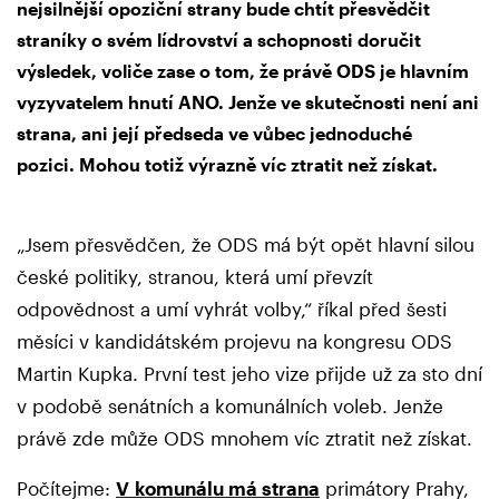
nejsilnější opoziční strany bude chtít přesvědčit
straníky o svém lídrovství a schopnosti doručit
výsledek, voliče zase o tom, že právě ODS je hlavním
vyzyvatelem hnutí ANO. Jenže ve skutečnosti není ani
strana, ani její předseda ve vůbec jednoduché
pozici. Mohou totiž výrazně víc ztratit než získat.
„Jsem přesvědčen, že ODS má být opět hlavní silou
české politiky, stranou, která umí převzít
odpovědnost a umí vyhrát volby,“ říkal před šesti
měsíci v kandidátském projevu na kongresu ODS
Martin Kupka. První test jeho vize přijde už za sto dní
v podobě senátních a komunálních voleb. Jenže
právě zde může ODS mnohem víc ztratit než získat.
Počítejme:
V komunálu má strana
primátory Prahy,