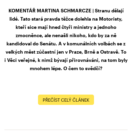
KOMENTÁŘ MARTINA SCHMARCZE | Stranu dělají
lidé. Tato stará pravda těžce dolehla na Motoristy,
kteří sice mají hned čtyři ministry a jednoho
zmocněnce, ale nenašli nikoho, kdo by za ně
kandidoval do Senátu. A v komunálních volbách se z
velkých měst zúčastní jen v Praze, Brně a Ostravě. To
i Věci veřejné, k nimž bývají přirovnáváni, na tom byly
mnohem lépe. O čem to svědčí?
PŘEČÍST CELÝ ČLÁNEK