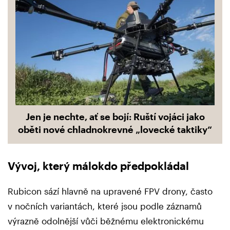
Jen je nechte, ať se bojí: Ruští vojáci jako
oběti nové chladnokrevné „lovecké taktiky“
Vývoj, který málokdo předpokládal
Rubicon sází hlavně na upravené FPV drony, často
v nočních variantách, které jsou podle záznamů
výrazně odolnější vůči běžnému elektronickému