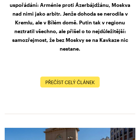
uspořádání: Arménie proti Ázerbájdžánu, Moskva
nad nimi jako arbitr. Jenže dohoda se nerodila v
Kremlu, ale v Bílém domě. Putin tak v regionu
neztratil všechno, ale přišel o to nejdůležitější:
samozřejmost, že bez Moskvy se na Kavkaze nic
nestane.
PŘEČÍST CELÝ ČLÁNEK