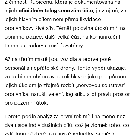
Z činnosti Rubiconu, která je dokumentována na
jejich
oficiálním telegramovém účtu
, je zřejmé, že
jejich hlavním cílem není přímá likvidace
protivníkovy živé síly. Téměř polovina útoků míří na
obranné pozice, další velká část na komunikační
techniku, radary a rušící systémy.
Až na třetím místě jsou vozidla a teprve poté
personál a nepřátelské drony. Tento výběr ukazuje,
že Rubicon chápe svou roli hlavně jako podpůrnou –
jejich úkolem je zřejmě rozbít „nervovou soustavu“
protivníka, narušit velení, logistiku a připravit prostor
pro pozemní útok.
I proto podle analýz za první rok mířil na méně než
dva tisíce individuálních cílů, což je zlomek toho, co
zvládnou některé ukrajinské jednotky za měsíc.