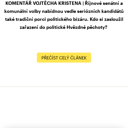
KOMENTÁŘ VOJTĚCHA KRISTENA | Říjnové senátní a
komunální volby nabídnou vedle seriózních kandidátů
také tradiční porci politického bizáru. Kdo si zasloužil
zařazení do politické Hvězdné pěchoty?
PŘEČÍST CELÝ ČLÁNEK