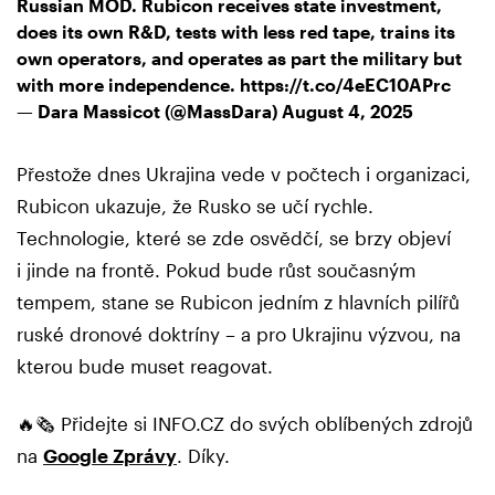
Russian MOD. Rubicon receives state investment,
does its own R&D, tests with less red tape, trains its
own operators, and operates as part the military but
with more independence.
https://t.co/4eEC10APrc
— Dara Massicot (@MassDara)
August 4, 2025
Přestože dnes Ukrajina vede v počtech i organizaci,
Rubicon ukazuje, že Rusko se učí rychle.
Technologie, které se zde osvědčí, se brzy objeví
i jinde na frontě. Pokud bude růst současným
tempem, stane se Rubicon jedním z hlavních pilířů
ruské dronové doktríny – a pro Ukrajinu výzvou, na
kterou bude muset reagovat.
🔥🗞️ Přidejte si INFO.CZ do svých oblíbených zdrojů
na
Google Zprávy
. Díky.