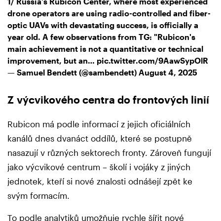
1/ Russia's Rubicon Center, where most experienced
drone operators are using radio-controlled and fiber-
optic UAVs with devastating success, is officially a
year old. A few observations from TG: "Rubicon's
main achievement is not a quantitative or technical
improvement, but an…
pic.twitter.com/9AawSypOlR
— Samuel Bendett (@sambendett)
August 4, 2025
Z výcvikového centra do frontových linií
Rubicon má podle informací z jejich oficiálních
kanálů dnes dvanáct oddílů, které se postupně
nasazují v různých sektorech fronty. Zároveň fungují
jako výcvikové centrum – školí i vojáky z jiných
jednotek, kteří si nové znalosti odnášejí zpět ke
svým formacím.
To podle analytiků umožňuje rychle šířit nové