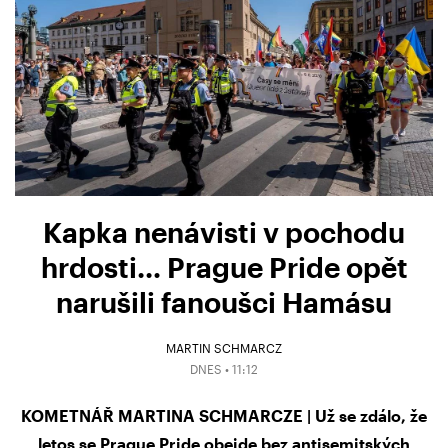
Kapka nenávisti v pochodu
hrdosti… Prague Pride opět
narušili fanoušci Hamásu
MARTIN SCHMARCZ
DNES • 11:12
KOMETNÁŘ MARTINA SCHMARCZE | Už se zdálo, že
letos se Prague Pride obejde bez antisemitských