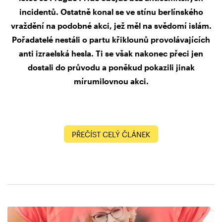
incidentů. Ostatně konal se ve stínu berlínského
vraždění na podobné akci, jež měl na svědomí islám.
Pořadatelé nestáli o partu křiklounů provolávajících
anti izraelská hesla. Ti se však nakonec přeci jen
dostali do průvodu a poněkud pokazili jinak
mírumilovnou akci.
PŘEČÍST CELÝ ČLÁNEK