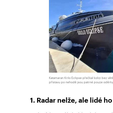
Katamaran Krilo Eclipse přečkal kolizi bez vě
přístavu po nehodě jsou patrné pouze oděrky 
1. Radar nelže, ale lidé ho