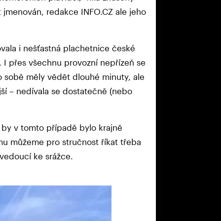
ýt jmenován, redakce INFO.CZ ale jeho
ala i nešťastná plachetnice české
. I přes všechnu provozní nepřízeň se
é o sobě měly vědět dlouhé minuty, ale
ější – nedívala se dostatečně (nebo
, by v tomto případě bylo krajně
mu můžeme pro stručnost říkat třeba
 vedoucí ke srážce.