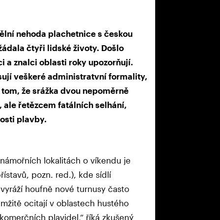
í nehoda plachetnice s českou
ádala čtyři lidské životy. Došlo
 a znalci oblasti roky upozorňují.
jí veškeré administratvní formality,
v tom, že srážka dvou nepoměrně
 ale řetězcem fatálních selhání,
nosti plavby.
námořních lokalitách o víkendu je
stavů, pozn. red.), kde sídlí
, vyráží houfně nové turnusy často
žitě ocitají v oblastech hustého
komerčních plavidel,“ říká zkušený