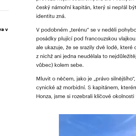
český námořní kapitán, který si nepřál b
identitu zná.
va v
V podobném „terénu“ se v neděli pohybov
posádky plující pod francouzskou vlajkou
ale ukazuje, že se srazily dvě lodě, kter
z nichž ani jedna neudělala to nejdůležit
vůbec) kolem sebe.
Mluvit o něčem, jako je „právo silnějšího“
cynické až morbidní. S kapitánem, které
Honza, jsme si rozebrali klíčové okolnosti