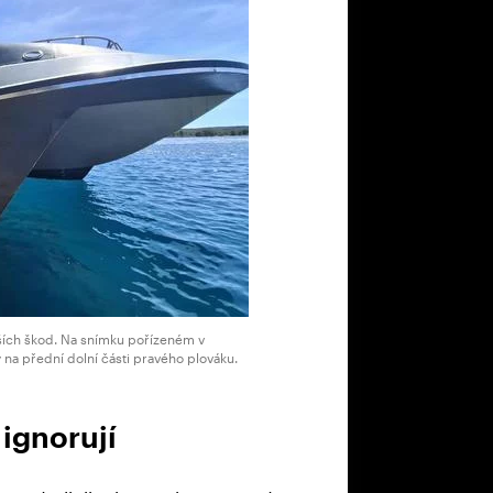
tších škod. Na snímku pořízeném v
na přední dolní části pravého plováku.
 ignorují