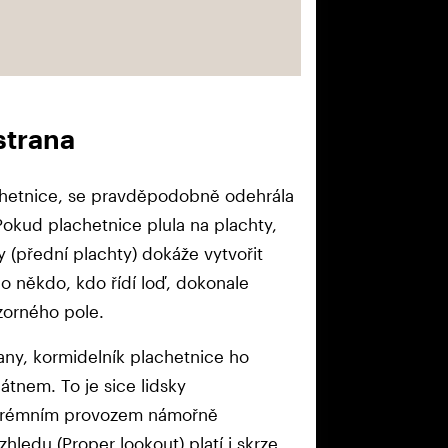
strana
chetnice, se pravděpodobně odehrála
Pokud plachetnice plula na plachty,
y (přední plachty) dokáže vytvořit
bo někdo, kdo řídí loď, dokonale
zorného pole.
rany, kormidelník plachetnice ho
átnem. To je sice lidsky
extrémním provozem námořně
hledu (Proper lookout) platí i skrze