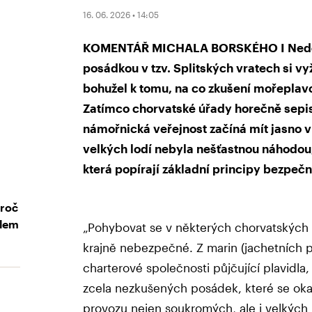
16. 06. 2026 • 14:05
KOMENTÁŘ MICHALA BORSKÉHO I Neděln
posádkou v tzv. Splitských vratech si vyž
bohužel k tomu, na co zkušení mořeplavci
Zatímco chorvatské úřady horečně sepisu
námořnická veřejnost začíná mít jasno 
velkých lodí nebyla nešťastnou náhodou,
která popírají základní principy bezpeč
Proč
elem
„Pohybovat se v některých chorvatských 
krajně nebezpečné. Z marin (jachetních pří
charterové společnosti půjčující plavidla
zcela nezkušených posádek, které se okam
provozu nejen soukromých, ale i velkých 