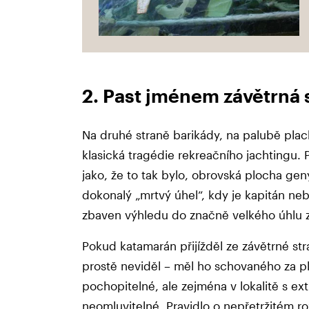
2. Past jménem závětrná 
Na druhé straně barikády, na palubě pla
klasická tragédie rekreačního jachtingu. 
jako, že to tak bylo, obrovská plocha gen
dokonalý „mrtvý úhel“, kdy je kapitán ne
zbaven výhledu do značně velkého úhlu 
Pokud katamarán přijížděl ze závětrné st
prostě neviděl – měl ho schovaného za pl
pochopitelné, ale zejména v lokalitě s 
neomluvitelné. Pravidlo o nepřetržitém roz