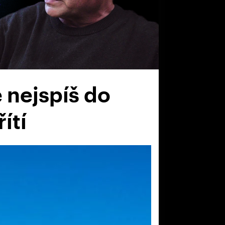
 nejspíš do
ítí