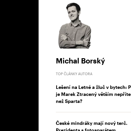
Michal Borský
TOP ČLÁNKY AUTORA
Lešení na Letné a žluč v bytech: 
je Marek Ztracený větším nepřít
než Sparta?
České mindráky mají nový terč.
Prezidenta s fotoaparátem