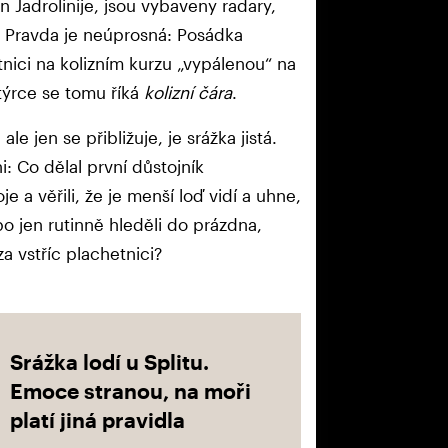
 Jadrolinije, jsou vybaveny radary,
ě. Pravda je neúprosná: Posádka
ici na kolizním kurzu „vypálenou“ na
týrce se tomu říká
kolizní čára
.
e jen se přibližuje, je srážka jistá.
i: Co dělal první důstojník
e a věřili, že je menší loď vidí a uhne,
ebo jen rutinně hleděli do prázdna,
a vstříc plachetnici?
Srážka lodí u Splitu.
Emoce stranou, na moři
platí jiná pravidla