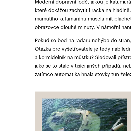
Moderní dopravní lodě, jakou je katamarán
které dokážou zachytit i racka na hladin
mamutího katamaránu musela mít plachetn
obrazovce dlouhé minuty. V námořní han
Pokud se bod na radaru nehýbe do stran, al
Otázka pro vyšetřovatele je tedy nabíledn
a kormidelník na můstku? Sledovali přístroj
jako se to stalo v tisíci jiných případů, n
zatímco automatika hnala stovky tun želez