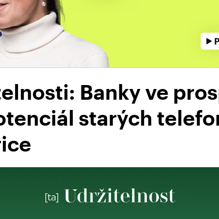
telnosti: Banky ve pro
otenciál starých telefo
ice