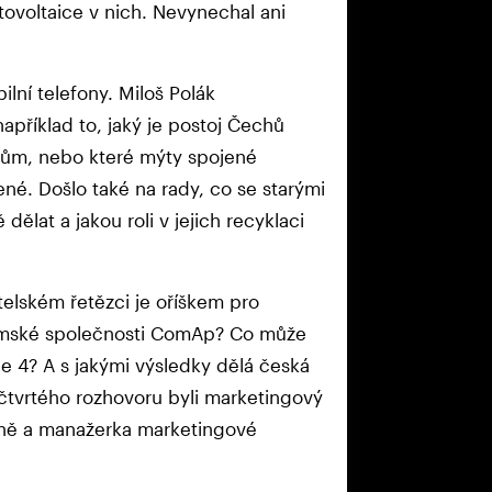
tovoltaice v nich. Nevynechal ani
lní telefony. Miloš Polák
apříklad to, jaký je postoj Čechů
onům, nebo které mýty spojené
řené. Došlo také na rady, co se starými
 dělat a jakou roli v jejich recyklaci
telském řetězci je oříškem pro
uzemské společnosti ComAp? Co může
e 4? A s jakými výsledky dělá česká
čtvrtého rozhovoru byli marketingový
yně a manažerka marketingové