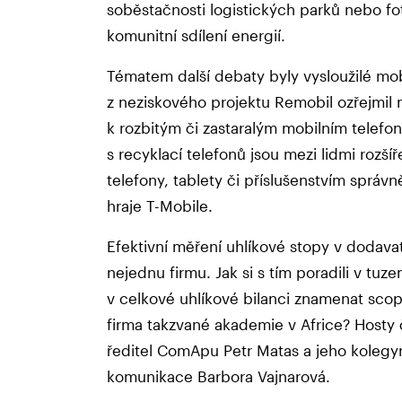
soběstačnosti logistických parků nebo fo
komunitní sdílení energií.
Tématem další debaty byly vysloužilé mobi
z neziskového projektu Remobil ozřejmil n
k rozbitým či zastaralým mobilním telef
s recyklací telefonů jsou mezi lidmi rozší
telefony, tablety či příslušenstvím správně
hraje T-Mobile.
Efektivní měření uhlíkové stopy v dodava
nejednu firmu. Jak si s tím poradili v t
v celkové uhlíkové bilanci znamenat scop
firma takzvané akademie v Africe? Hosty 
ředitel ComApu Petr Matas a jeho koleg
komunikace Barbora Vajnarová.