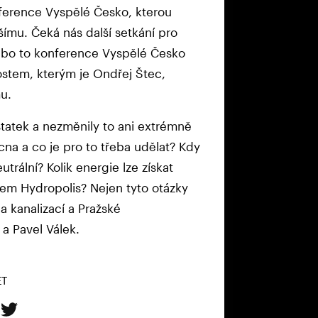
nference Vyspělé Česko, kterou
ímu. Čeká nás další setkání pro
bo to konference Vyspělé Česko
hostem, kterým je Ondřej Štec,
u.
tatek a nezměnily to ani extrémně
cna a co je pro to třeba udělat? Kdy
trální? Kolik energie lze získat
em Hydropolis? Nejen tyto otázky
 kanalizací a Pražské
a Pavel Válek.
ET