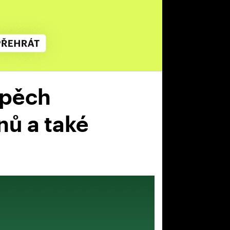
spěch
nů a také