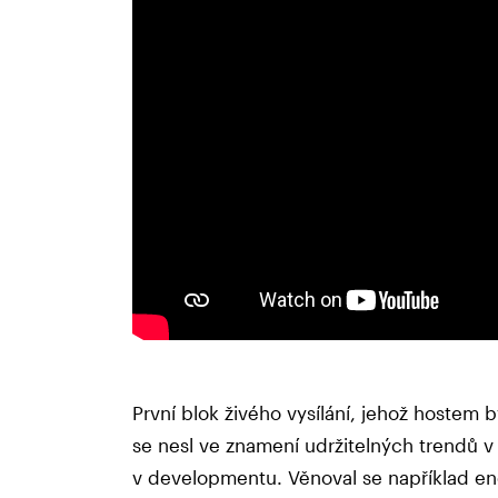
První blok živého vysílání, jehož hostem 
se nesl ve znamení udržitelných trendů v 
v developmentu. Věnoval se například en