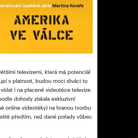
tšími televizemi, která má potenciál
upí v platnost, budou moci diváci to
vídat i na placené videotéce televize
podle dohody získala exkluzivní
é online videotéky) na hranou tvorbu
 ještě předtím, než dané pořady vůbec