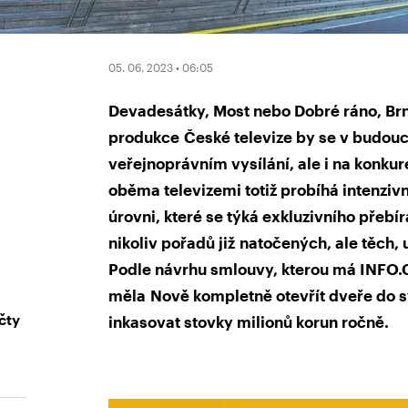
05. 06. 2023 • 06:05
Devadesátky, Most nebo Dobré ráno, Brno
produkce České televize by se v budouc
veřejnoprávním vysílání, ale i na konku
oběma televizemi totiž probíhá intenziv
úrovni, které se týká exkluzivního přeb
nikoliv pořadů již natočených, ale těch, 
Podle návrhu smlouvy, kterou má INFO.CZ
měla Nově kompletně otevřít dveře do s
čty
inkasovat stovky milionů korun ročně.