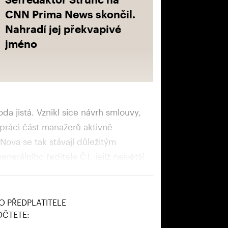
CNN Prima News skončil.
Nahradí jej překvapivé
jméno
a jistá. Vznikl sice návrh smlouvy,
upráci část manažerů aktivně
 Nova se tak stávají důležitým
erálního ředitele ČT, jejíž největší
vě z prostředí České televize. (Petr
)
O PŘEDPLATITELE
OČTETE: