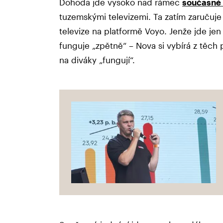
Dohoda jde vysoko nad rámec
současné
tuzemskými televizemi. Ta zatím zaručuj
televize na platformě Voyo. Jenže jde jen 
funguje „zpětně“ – Nova si vybírá z těch 
na diváky „fungují“.