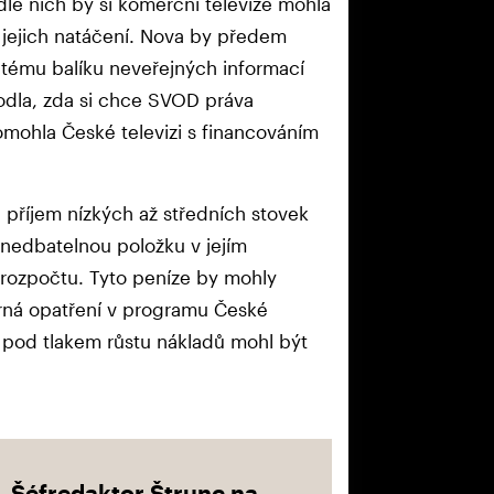
e nich by si komerční televize mohla
 jejich natáčení. Nova by předem
atému balíku neveřejných informací
hodla, zda si chce SVOD práva
omohla České televizi s financováním
 příjem nízkých až středních stovek
anedbatelnou položku v jejím
rozpočtu. Tyto peníze by mohly
orná opatření v programu České
 pod tlakem růstu nákladů mohl být
Šéfredaktor Štrunc na