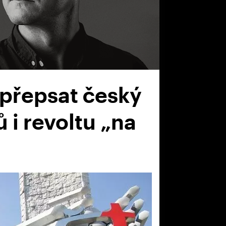
přepsat český
ů i revoltu „na