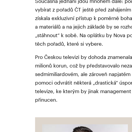
Současná jednání jdou mnohem dále: podl
vybírat z pořadů ČT ještě před zahájením
získala exkluzivní přístup k poměrně boh
a materiálů a na jejich základě by se roz
„stáhnout“ k sobě. Na oplátku by Nova p
těch pořadů, které si vybere.
Pro Českou televizi by dohoda znamenala
milionů korun, což by představovalo nez
sedmimiliardovém, ale zároveň napjatém 
pomoci odvrátit některá „drastická“ úsp
televize, ke kterým by jinak management
přinucen.