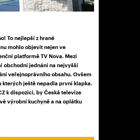
! To nejlepší z hrané
nu mohlo objevit nejen ve
renční platformě TV Nova. Mezi
ní obchodní jednání na nejvyšší
írání veřejnoprávního obsahu. Ovšem
u kterých ještě nepadla první klapka.
 k dispozici, by Česká televize
vé výrobní kuchyně a na oplátku