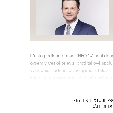
Přesto podle informací INFO.CZ není dohod
ovšem v České televizi proti takové spol
vystupuje. Jednání o spolupráci s televizí
kontextem v nadcházející volbě nového gen
favoriti Petr Dvořák a Jan Souček jsou prá
Dvořák v minulosti několik let vedl i Novu
ZBYTEK TEXTU JE PR
DÁLE SE D