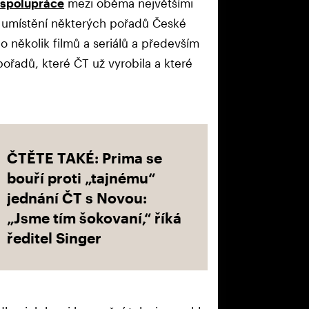
 spolupráce
mezi oběma největšími
e umístění některých pořadů České
o několik filmů a seriálů a především
pořadů, které ČT už vyrobila a které
ČTĚTE TAKÉ: Prima se
bouří proti „tajnému“
jednání ČT s Novou:
„Jsme tím šokovaní,“ říká
ředitel Singer