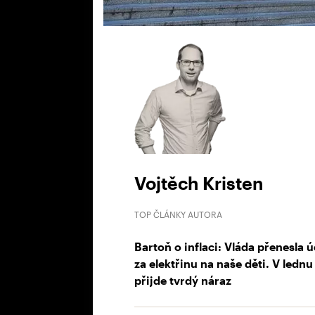
Vojtěch Kristen
TOP ČLÁNKY AUTORA
Bartoň o inflaci: Vláda přenesla ú
za elektřinu na naše děti. V lednu
přijde tvrdý náraz