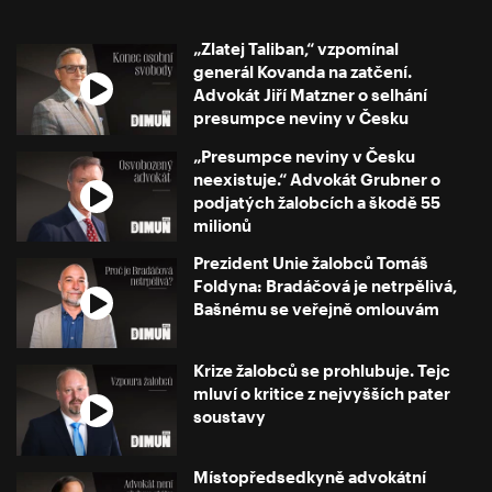
„Zlatej Taliban,“ vzpomínal
generál Kovanda na zatčení.
Advokát Jiří Matzner o selhání
presumpce neviny v Česku
„Presumpce neviny v Česku
neexistuje.“ Advokát Grubner o
podjatých žalobcích a škodě 55
milionů
Prezident Unie žalobců Tomáš
Foldyna: Bradáčová je netrpělivá,
Bašnému se veřejně omlouvám
Krize žalobců se prohlubuje. Tejc
mluví o kritice z nejvyšších pater
soustavy
Místopředsedkyně advokátní