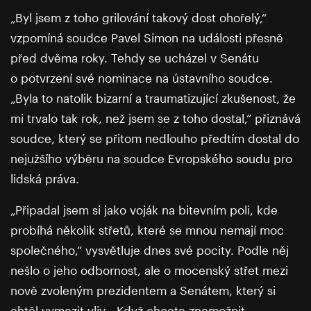
„Byl jsem z toho grilování takový dost ohořelý,“
vzpomíná soudce Pavel Simon na události přesně
před dvěma roky. Tehdy se ucházel v Senátu
o potvrzení své nominace na ústavního soudce.
„Byla to natolik bizarní a traumatizující zkušenost, že
mi trvalo tak rok, než jsem se z toho dostal,“ přiznává
soudce, který se přitom nedlouho předtím dostal do
nejužšího výběru na soudce Evropského soudu pro
lidská práva.
„Připadal jsem si jako voják na bitevním poli, kde
probíhá několik střetů, které se mnou nemají moc
společného,“ vysvětluje dnes své pocity. Podle něj
nešlo o jeho odbornost, ale o mocenský střet mezi
nově zvoleným prezidentem a Senátem, který si
chtěl vymezit vliv. „Když chcete znemožnit