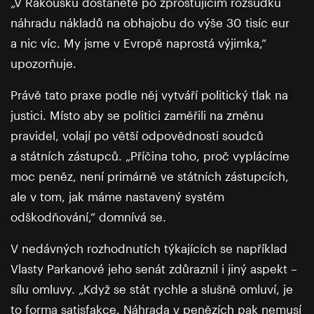
„V Rakousku dostanete po zprošťujícím rozsudku
náhradu nákladů na obhajobu do výše 30 tisíc eur
a nic víc. My jsme v Evropě naprostá výjimka,“
upozorňuje.
Právě tato praxe podle něj vytváří politický tlak na
justici. Místo aby se politici zaměřili na změnu
pravidel, volají po větší odpovědnosti soudců
a státních zástupců. „Příčina toho, proč vyplácíme
moc peněz, není primárně ve státních zástupcích,
ale v tom, jak máme nastavený systém
odškodňování,“ domnívá se.
V nedávných rozhodnutích týkajících se například
Vlasty Parkanové jeho senát zdůraznil i jiný aspekt –
sílu omluvy. „Když se stát rychle a slušně omluví, je
to forma satisfakce. Náhrada v penězích pak nemusí