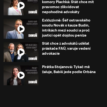
komory Plachká: Stát chce mít
pravomoc zlikvidovat
nepohodlné advokáty
Exkluzivně: Šéf ostravského
soudu Novák o kauze Budín,
intrikách mezi soudci a proč
justici opět dojdou peníze
Stát chce z advokátů udělat
práskače FAÚ, varuje vedení
advokacie
Pirátka Stojanová: Tykač mě
žaluje, Babiš jede podle Orbána