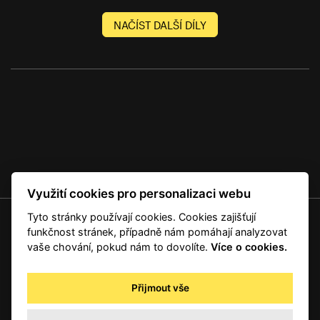
NAČÍST DALŠÍ DÍLY
Využití cookies pro personalizaci webu
Tyto stránky používají cookies. Cookies zajišťují
© 2001 — 2026 Copyright CMI News a dodavatelé obsahu. |
Cookies
funkčnost stránek, případně nám pomáhají analyzovat
Kontakt
vaše chování, pokud nám to dovolíte.
Více o cookies.
RSS
Autorská práva
Přijmout vše
Zpracování osobních údajů - registrovaní a předplatitelé
Zpracování osobních údajů pro novinářské a další účely