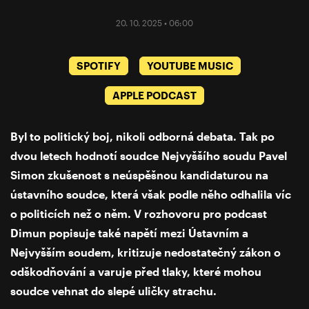
20. 10. 2025 • 06:00
SPOTIFY
YOUTUBE MUSIC
APPLE PODCAST
Byl to politický boj, nikoli odborná debata. Tak po
dvou letech hodnotí soudce Nejvyššího soudu Pavel
Simon zkušenost s neúspěšnou kandidaturou na
ústavního soudce, která však podle něho odhalila víc
o politicích než o něm. V rozhovoru pro podcast
Dimun popisuje také napětí mezi Ústavním a
Nejvyšším soudem, kritizuje nedostatečný zákon o
odškodňování a varuje před tlaky, které mohou
soudce vehnat do slepé uličky strachu.