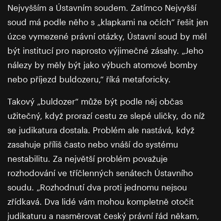
Nejvyšším a Ústavním soudem. Zatímco Nejvyšší
soud má podle něho s „klapkami na očích“ řešit jen
úzce vymezené právní otázky, Ústavní soud by měl
být institucí pro naprosto výjimečné zásahy. „Jeho
nálezy by měly být jako výbuch atomové bomby
nebo příjezd buldozeru,“ říká metaforicky.
Takový „buldozer“ může být podle něj občas
užitečný, když prorazí cestu ze slepé uličky, do níž
se judikatura dostala. Problém ale nastává, když
zasahuje příliš často nebo vnáší do systému
nestabilitu. Za největší problém považuje
rozhodování ve tříčlenných senátech Ústavního
soudu. „Rozhodnutí dva proti jednomu nejsou
zřídkavá. Dva lidé vám mohou kompletně otočit
judikaturu a nasměrovat český právní řád někam,