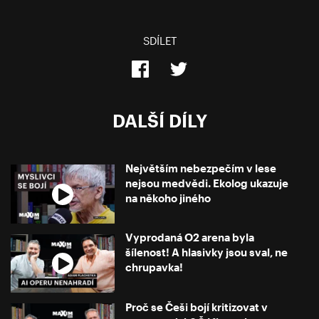
SDÍLET
DALŠÍ DÍLY
Největším nebezpečím v lese
nejsou medvědi. Ekolog ukazuje
na někoho jiného
Vyprodaná O2 arena byla
šílenost! A hlasivky jsou sval, ne
chrupavka!
Proč se Češi bojí kritizovat v