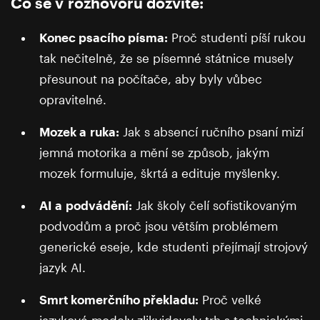
Co se v rozhovoru dozvíte:
Konec psacího písma:
Proč studenti píší rukou
tak nečitelně, že se písemné státnice musely
přesunout na počítače, aby byly vůbec
opravitelné.
Mozek a ruka:
Jak s absencí ručního psaní mizí
jemná motorika a mění se způsob, jakým
mozek formuluje, škrtá a edituje myšlenky.
AI a podvádění:
Jak školy čelí sofistikovaným
podvodům a proč jsou větším problémem
generické eseje, kde studenti přejímají strojový
jazyk AI.
Smrt komerčního překladu:
Proč velké
jazykové modely zlikvidovaly trh s technickými