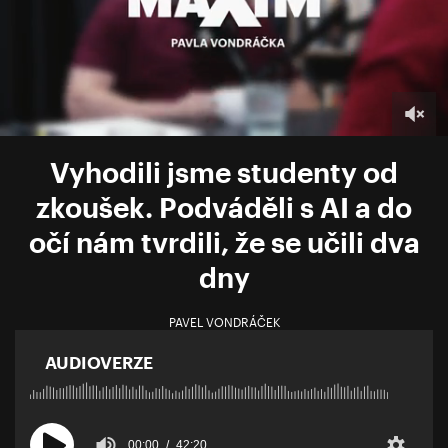
Vyhodili jsme studenty od
zkoušek. Podváděli s AI a do
očí nám tvrdili, že se učili dva
dny
PAVEL VONDRÁČEK
AUDIOVERZE
00:00
42:20