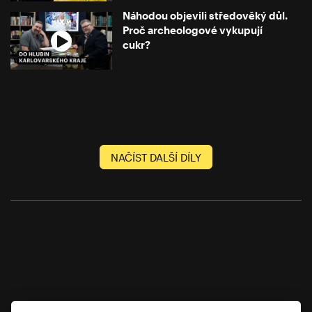
Náhodou objevili středověký důl.
Proč archeologové vykupují
cukr?
NAČÍST DALŠÍ DÍLY