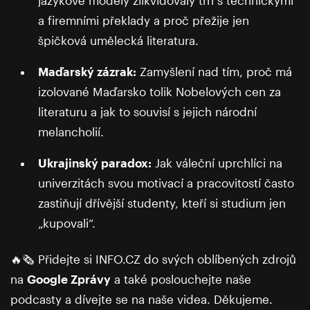
a firemními překlady a proč přežije jen
špičková umělecká literatura.
Maďarský zázrak:
Zamyšlení nad tím, proč má
izolované Maďarsko tolik Nobelových cen za
literaturu a jak to souvisí s jejich národní
melancholií.
Ukrajinský paradox:
Jak váleční uprchlíci na
univerzitách svou motivací a pracovitostí často
zastiňují dřívější studenty, kteří si studium jen
„kupovali“.
🔥🗞️ Přidejte si INFO.CZ do svých oblíbených zdrojů
na
Google Zprávy
a také poslouchejte naše
podcasty a dívejte se na naše videa. Děkujeme.