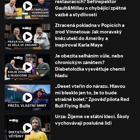
restauracích? Šéfinspektor
Gault&Millau o chybějící zpětné
vazbě a stydlivosti
Ztracená pokladna v Popicích a
zrod Vinnetoua: Jak moravský
kněz utekl do Ameriky a
inspiroval Karla Maye
Je obezita selháním vůle, nebo
chronickým zánětem?
Diabetoložka vysvětluje chemii
hladu
„Deset vteřin do nárazu. Hlavou
mi blesklo jen to, že to bude
strašně bolet.“ Zpověď pilota Red
Bull Flying Bulls
Urza: Žijeme ve státní kleci. Školy
vychovávají poslušné lidi