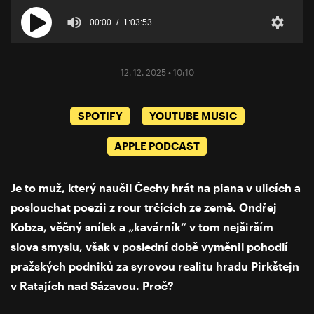
00:00
1:03:53
12. 12. 2025 • 10:10
SPOTIFY
YOUTUBE MUSIC
APPLE PODCAST
Je to muž, který naučil Čechy hrát na piana v ulicích a
poslouchat poezii z rour trčících ze země. Ondřej
Kobza, věčný snílek a „kavárník“ v tom nejširším
slova smyslu, však v poslední době vyměnil pohodlí
pražských podniků za syrovou realitu hradu Pirkštejn
v Ratajích nad Sázavou. Proč?