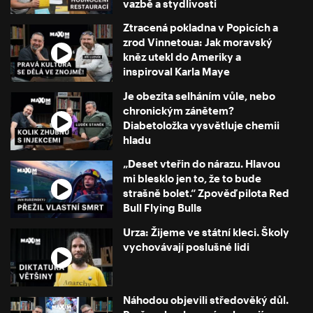
vazbě a stydlivosti
Ztracená pokladna v Popicích a
zrod Vinnetoua: Jak moravský
kněz utekl do Ameriky a
inspiroval Karla Maye
Je obezita selháním vůle, nebo
chronickým zánětem?
Diabetoložka vysvětluje chemii
hladu
„Deset vteřin do nárazu. Hlavou
mi blesklo jen to, že to bude
strašně bolet.“ Zpověď pilota Red
Bull Flying Bulls
Urza: Žijeme ve státní kleci. Školy
vychovávají poslušné lidi
Náhodou objevili středověký důl.