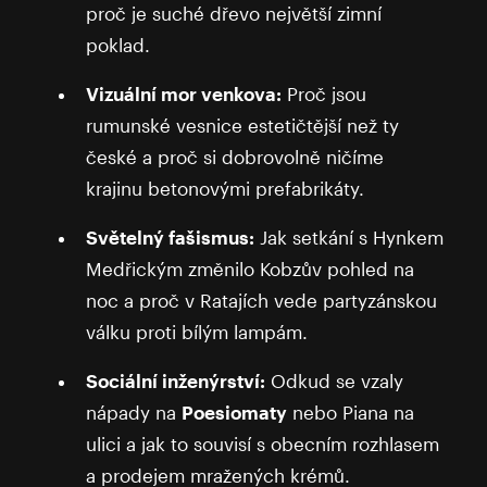
proč je suché dřevo největší zimní
poklad.
Vizuální mor venkova:
Proč jsou
rumunské vesnice estetičtější než ty
české a proč si dobrovolně ničíme
krajinu betonovými prefabrikáty.
Světelný fašismus:
Jak setkání s Hynkem
Medřickým změnilo Kobzův pohled na
noc a proč v Ratajích vede partyzánskou
válku proti bílým lampám.
Sociální inženýrství:
Odkud se vzaly
nápady na
Poesiomaty
nebo Piana na
ulici a jak to souvisí s obecním rozhlasem
a prodejem mražených krémů.