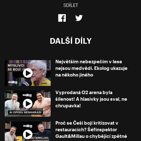
SDÍLET
DALŠÍ DÍLY
Největším nebezpečím v lese
nejsou medvědi. Ekolog ukazuje
na někoho jiného
Vyprodaná O2 arena byla
šílenost! A hlasivky jsou sval, ne
chrupavka!
Proč se Češi bojí kritizovat v
restauracích? Šéfinspektor
Gault&Millau o chybějící zpětné