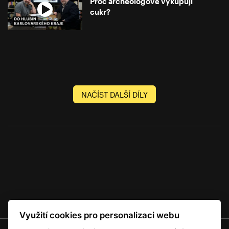
Proč archeologové vykupují
cukr?
NAČÍST DALŠÍ DÍLY
Využití cookies pro personalizaci webu