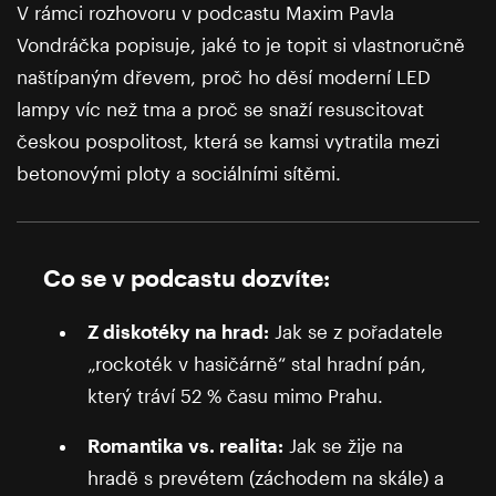
V rámci rozhovoru v podcastu Maxim Pavla
Vondráčka popisuje, jaké to je topit si vlastnoručně
naštípaným dřevem, proč ho děsí moderní LED
lampy víc než tma a proč se snaží resuscitovat
českou pospolitost, která se kamsi vytratila mezi
betonovými ploty a sociálními sítěmi.
Co se v podcastu dozvíte:
Z diskotéky na hrad:
Jak se z pořadatele
„rockoték v hasičárně“ stal hradní pán,
který tráví 52 % času mimo Prahu.
Romantika vs. realita:
Jak se žije na
hradě s prevétem (záchodem na skále) a