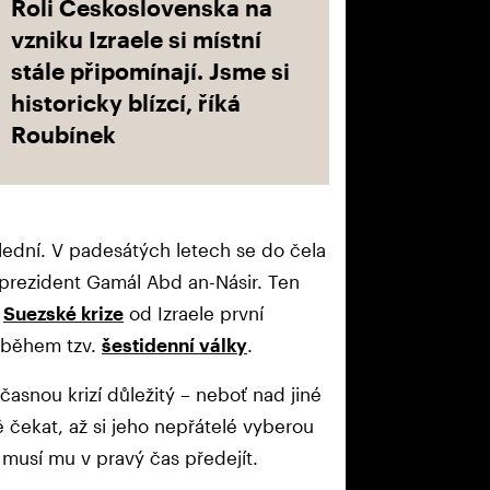
Roli Československa na
vzniku Izraele si místní
stále připomínají. Jsme si
historicky blízcí, říká
Roubínek
lední. V padesátých letech se do čela
ý prezident Gamál Abd an-Násir. Ten
.
Suezské krize
od Izraele první
7 během tzv.
šestidenní války
.
učasnou krizí důležitý – neboť nad jiné
ě čekat, až si jeho nepřátelé vyberou
 musí mu v pravý čas předejít.