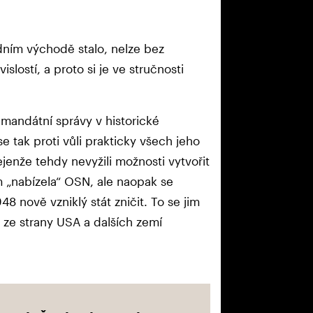
ním východě stalo, nelze bez
islostí, a proto si je ve stručnosti
 mandátní správy v historické
 se tak proti vůli prakticky všech jeho
jenže tehdy nevyžili možnosti vytvořit
 jim „nabízela“ OSN, ale naopak se
1948 nově vzniklý stát zničit. To se jim
 ze strany USA a dalších zemí