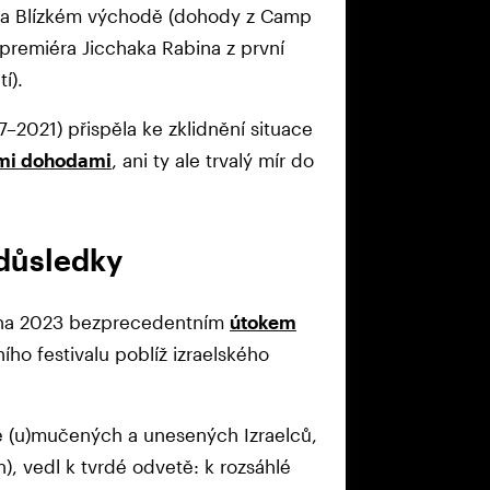
na Blízkém východě (dohody z Camp
 premiéra Jicchaka Rabina z první
tí).
–2021) přispěla ke zklidnění situace
mi dohodami
, ani ty ale trvalý mír do
 důsledky
října 2023 bezprecedentním
útokem
ho festivalu poblíž izraelského
.
ě (u)mučených a unesených Izraelců,
ch), vedl k tvrdé odvetě: k rozsáhlé