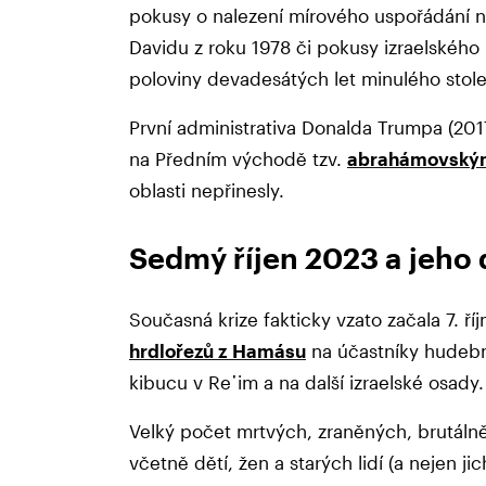
pokusy o nalezení mírového uspořádání 
Davidu z roku 1978 či pokusy izraelského
poloviny devadesátých let minulého stole
První administrativa Donalda Trumpa (2017
na Předním východě tzv.
abrahámovský
oblasti nepřinesly.
Sedmý říjen 2023 a jeho
Současná krize fakticky vzato začala 7. 
hrdlořezů z Hamásu
na účastníky hudební
kibucu v Re᾿im a na další izraelské osady
Velký počet mrtvých, zraněných, brutáln
včetně dětí, žen a starých lidí (a nejen ji