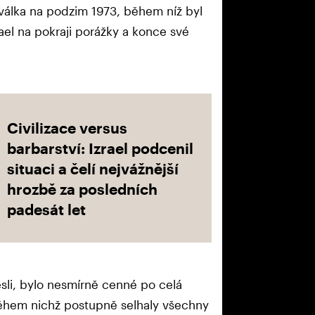
á válka na podzim 1973, během níž byl
el na pokraji porážky a konce své
Civilizace versus
barbarství: Izrael podcenil
situaci a čelí nejvážnější
hrozbě za posledních
padesát let
nesli, bylo nesmírně cenné po celá
 během nichž postupně selhaly všechny