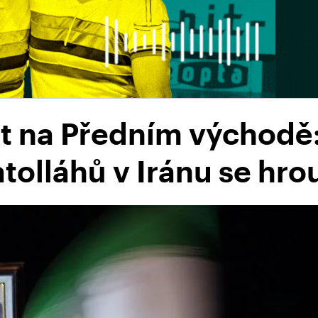
at na Předním východě:
atolláhů v Iránu se hrou