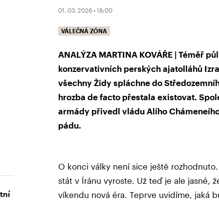
01. 03. 2026 • 18:00
VÁLEČNÁ ZÓNA
ANALÝZA MARTINA KOVÁŘE | Téměř půl s
konzervativních perských ajatolláhů Iz
všechny Židy spláchne do Středozemníh
hrozba de facto přestala existovat. Spo
armády přivedl vládu Alího Chámeneího, 
pádu.
O konci války není sice ještě rozhodnuto.
stát v Íránu vyroste. Už teď je ale jasné
tní
víkendu nová éra. Teprve uvidíme, jaká b