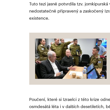
Tuto tezi jasně potvrdila tzv. jomkipursk
nedostatečně připravený a zaskočený Izra
existence.
Poučení, které si Izraelci z této krize od
osmdesátá léta i v dalších desetiletích,