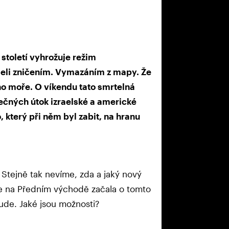
toletí vyhrožuje režim
raeli zničením. Vymazáním z mapy. Že
o moře. O víkendu tato smrtelná
lečných útok izraelské a americké
který při něm byl zabit, na hranu
 Stejně tak nevíme, zda a jaký nový
, že na Předním východě začala o tomto
ude. Jaké jsou možnosti?