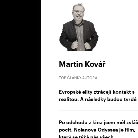
Martin Kovář
TOP ČLÁNKY AUTORA
Evropské elity ztrácejí kontakt s
realitou. A následky budou tvrdé
Po odchodu z kina jsem měl zvláš
pocit. Nolanova Odyssea je film,
který se týká nás všech