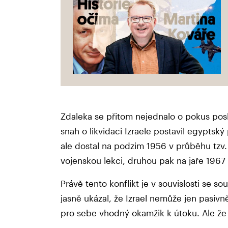
Zdaleka se přitom nejednalo o pokus pos
snah o likvidaci Izraele postavil egyptsk
ale dostal na podzim 1956 v průběhu tzv
vojenskou lekci, druhou pak na jaře 196
Právě tento konflikt je v souvislosti se so
jasně ukázal, že Izrael nemůže jen pasivn
pro sebe vhodný okamžik k útoku. Ale že