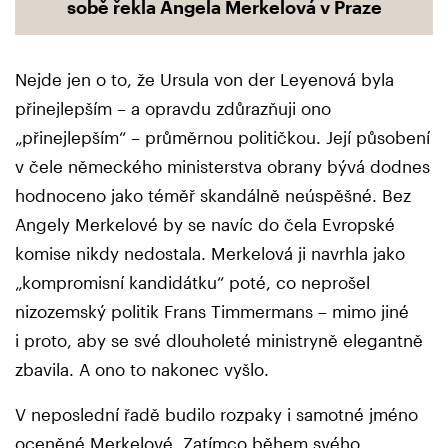
sobě řekla Angela Merkelová v Praze
Nejde jen o to, že Ursula von der Leyenová byla
přinejlepším – a opravdu zdůrazňuji ono
„přinejlepším“ – průměrnou političkou. Její působení
v čele německého ministerstva obrany bývá dodnes
hodnoceno jako téměř skandálně neúspěšné. Bez
Angely Merkelové by se navíc do čela Evropské
komise nikdy nedostala. Merkelová ji navrhla jako
„kompromisní kandidátku“ poté, co neprošel
nizozemský politik Frans Timmermans – mimo jiné
i proto, aby se své dlouholeté ministryně elegantně
zbavila. A ono to nakonec vyšlo.
V neposlední řadě budilo rozpaky i samotné jméno
oceněné Merkelové. Zatímco během svého