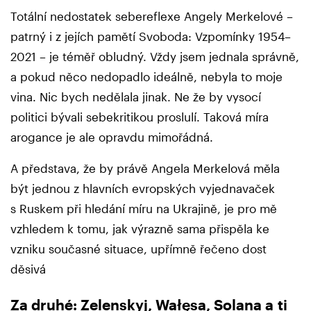
Totální nedostatek sebereflexe Angely Merkelové –
patrný i z jejích pamětí Svoboda: Vzpomínky 1954–
2021 – je téměř obludný. Vždy jsem jednala správně,
a pokud něco nedopadlo ideálně, nebyla to moje
vina. Nic bych nedělala jinak. Ne že by vysocí
politici bývali sebekritikou proslulí. Taková míra
arogance je ale opravdu mimořádná.
A představa, že by právě Angela Merkelová měla
být jednou z hlavních evropských vyjednavaček
s Ruskem při hledání míru na Ukrajině, je pro mě
vzhledem k tomu, jak výrazně sama přispěla ke
vzniku současné situace, upřímně řečeno dost
děsivá
Za druhé: Zelenskyj, Wałęsa, Solana a ti