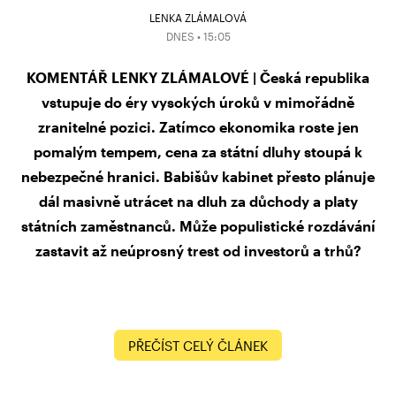
LENKA ZLÁMALOVÁ
DNES • 15:05
KOMENTÁŘ LENKY ZLÁMALOVÉ | Česká republika
vstupuje do éry vysokých úroků v mimořádně
zranitelné pozici. Zatímco ekonomika roste jen
pomalým tempem, cena za státní dluhy stoupá k
nebezpečné hranici. Babišův kabinet přesto plánuje
dál masivně utrácet na dluh za důchody a platy
státních zaměstnanců. Může populistické rozdávání
zastavit až neúprosný trest od investorů a trhů?
PŘEČÍST CELÝ ČLÁNEK