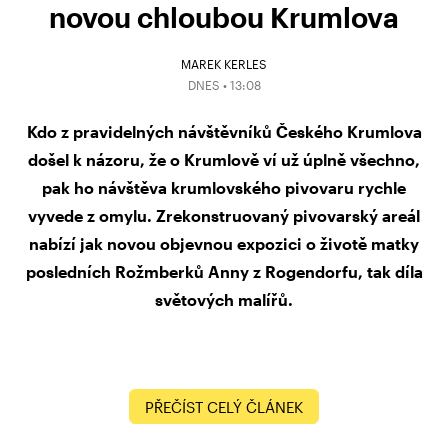
novou chloubou Krumlova
MAREK KERLES
DNES • 13:08
Kdo z pravidelných návštěvníků Českého Krumlova
došel k názoru, že o Krumlově ví už úplně všechno,
pak ho návštěva krumlovského pivovaru rychle
vyvede z omylu. Zrekonstruovaný pivovarský areál
nabízí jak novou objevnou expozici o životě matky
posledních Rožmberků Anny z Rogendorfu, tak díla
světových malířů.
PŘEČÍST CELÝ ČLÁNEK