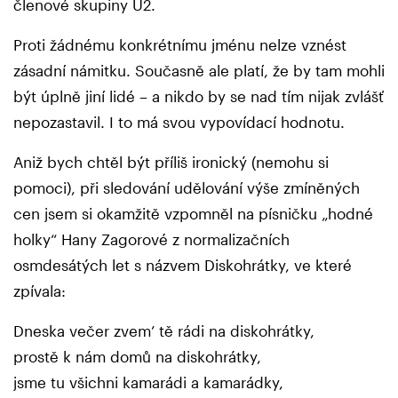
členové skupiny U2.
Proti žádnému konkrétnímu jménu nelze vznést
zásadní námitku. Současně ale platí, že by tam mohli
být úplně jiní lidé – a nikdo by se nad tím nijak zvlášť
nepozastavil. I to má svou vypovídací hodnotu.
Aniž bych chtěl být příliš ironický (nemohu si
pomoci), při sledování udělování výše zmíněných
cen jsem si okamžitě vzpomněl na písničku „hodné
holky“ Hany Zagorové z normalizačních
osmdesátých let s názvem Diskohrátky, ve které
zpívala:
Dneska večer zvem’ tě rádi na diskohrátky,
prostě k nám domů na diskohrátky,
jsme tu všichni kamarádi a kamarádky,