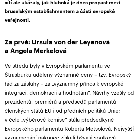
sítí ale ukázaly, jak hluboká je dnes propast mezi
bruselským establishmentem a částí evropské
veřejnosti.
Za prvé: Ursula von der Leyenová
a Angela Merkelová
Ve středu byly v Evropském parlamentu ve
Štrasburku uděleny významné ceny – tzv. Evropský
řád za zásluhy – za „významný přínos k evropské
integraci, demokracii a hodnotám“. Návrhy vzešly od
prezidentů, premiérů a předsedů parlamentů
členských států EU i od předních politiků Unie;
v čele „výběrové komise“ stála předsedkyně
Evropského parlamentu Roberta Metsolová. Nejvyšší
vyznamenání nakonec získali bývalá spolková