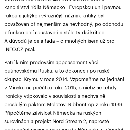
kancléřství řídila Německo i Evropskou unii pevnou
rukou a jakýkoli výraznější náznak kritiky byl
považován přinejmenším za nevhodný, po odchodu
z funkce čelí soustavné a stále tvrdší kritice.
A důvodů je celá řada – o mnohých jsem už pro
INFO.CZ psal.
Patří k nim především appeasement vůči
putinovskému Rusku, a to dokonce i po ruské
okupaci Krymu v roce 2014. Vzpomeňme na jednání
v Minsku na počátku roku 2015, o nichž se tehdy
ironicky vtipkovalo v souvislosti s nechvalně
proslulým paktem Molotov–Ribbentrop z roku 1939.
Připočtěme závislost Německa na ruských
surovinách a projekt Nord Stream 2, naprosté
podcenění masové migrace do Německa a západní