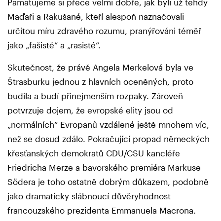
Pamatujeme si přece velmi dobře, jak byli už tehdy
Maďaři a Rakušané, kteří alespoň naznačovali
určitou míru zdravého rozumu, pranýřováni téměř
jako „fašisté“ a „rasisté“.
Skutečnost, že právě Angela Merkelová byla ve
Štrasburku jednou z hlavních oceněných, proto
budila a budí přinejmenším rozpaky. Zároveň
potvrzuje dojem, že evropské elity jsou od
„normálních“ Evropanů vzdálené ještě mnohem víc,
než se dosud zdálo. Pokračující propad německých
křesťanských demokratů CDU/CSU kancléře
Friedricha Merze a bavorského premiéra Markuse
Södera je toho ostatně dobrým důkazem, podobně
jako dramaticky slábnoucí důvěryhodnost
francouzského prezidenta Emmanuela Macrona.