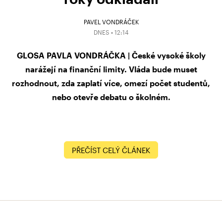
PAVEL VONDRÁČEK
DNES • 12:14
GLOSA PAVLA VONDRÁČKA | České vysoké školy
narážejí na finanční limity. Vláda bude muset
rozhodnout, zda zaplatí více, omezí počet studentů,
nebo otevře debatu o školném.
PŘEČÍST CELÝ ČLÁNEK