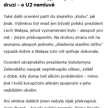
druzí – o U2 nemluvě
Také další ocenění patří do stejného „klubu“, jak
jinak. Výjimkou byl snad jen bývalý polský prezident
Lech Wałęsa, jehož vyznamenání bylo – alespoň pro
mě – jistým překvapením. Na druhou stranu mít na
seznamu alespoň jednoho „disidenta starého střihu“
vypadá dobře a Wałęsa tuto roli splňuje dokonale.
Ocenění ukrajinského prezidenta Volodymyra
Zelenského naopak nepřekvapilo vůbec, zvlášť
v době, kdy doma čelí sílícím problémům – mimo
jiné i kvůli korupčním aférám spojeným s jeho
nejbližším okolím.
Ani většina dalších jmen nebyla nijak překvapivá.
Jerzy Buzek – bývalý polský premiér. Pietro Parolin –