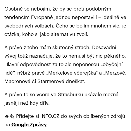
Osobně se nebojím, že by se proti podobným
tendencím Evropané jednou nepostavili – ideálně ve
svobodných volbách. Čeho se bojím mnohem víc, je
otázka, koho si jako alternativu zvolí.
A právě z toho mám skutečný strach. Dosavadní
vývoj totiž naznačuje, že to nemusí být nic pěkného.
Hlavní odpovědnost za to ale neponesou „obyčejní
lidé“, nýbrž právě „Merkelové včerejška“ a „Merzové,
Macronové či Starmerové dneška“.
A právě to se včera ve Štrasburku ukázalo možná
jasněji než kdy dřív.
🔥🗞️ Přidejte si INFO.CZ do svých oblíbených zdrojů
na
Google Zprávy
.