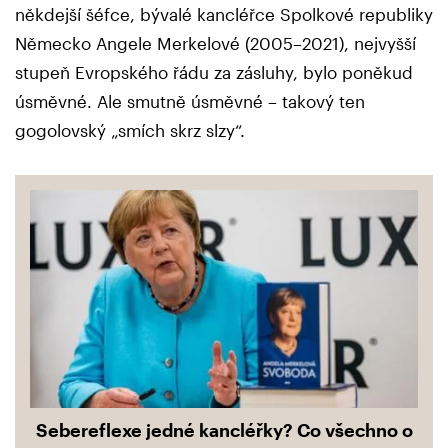
někdejší šéfce, bývalé kancléřce Spolkové republiky
Německo Angele Merkelové (2005–2021), nejvyšší
stupeň Evropského řádu za zásluhy, bylo poněkud
úsměvné. Ale smutně úsměvné – takový ten
gogolovský „smích skrz slzy“.
Sebereflexe jedné kancléřky? Co všechno o