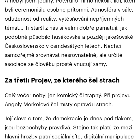
A nebyl jsem jediný. Potvrdilo mi ho několik lidí, kteří
byli ceremoniálu osobně přítomni. Atmosféra v sále,
odtrženost od reality, vytěsňování nepříjemných
témat… Ti starší z nás si velmi dobře pamatují, jak
podobně působilo husákovské a později jakešovské
Československo v osmdesátých letech. Nechci
samozřejmě srovnávat nesrovnatelné, ale určité
asociace se člověku prostě vnucují samy.
Za třetí: Projev, ze kterého šel strach
Celý večer nebyl jen komický či trapný. Při projevu
Angely Merkelové šel místy opravdu strach.
Její slova o tom, že demokracie je dnes pod tlakem,
jsou bezpochyby pravdivá. Stejně tak platí, že mezi
hlavní hrozby patří sociální sítě, digitální manipulace