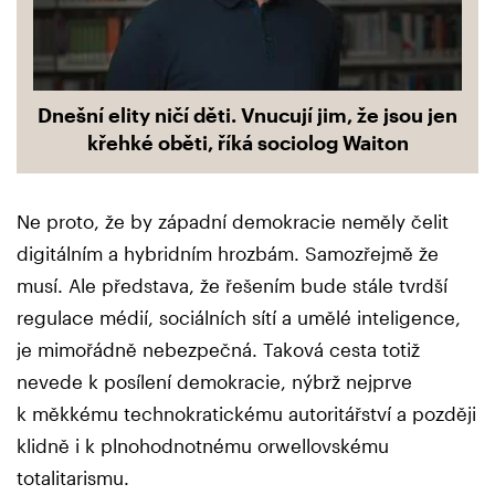
Dnešní elity ničí děti. Vnucují jim, že jsou jen
křehké oběti, říká sociolog Waiton
Ne proto, že by západní demokracie neměly čelit
digitálním a hybridním hrozbám. Samozřejmě že
musí. Ale představa, že řešením bude stále tvrdší
regulace médií, sociálních sítí a umělé inteligence,
je mimořádně nebezpečná. Taková cesta totiž
nevede k posílení demokracie, nýbrž nejprve
k měkkému technokratickému autoritářství a později
klidně i k plnohodnotnému orwellovskému
totalitarismu.