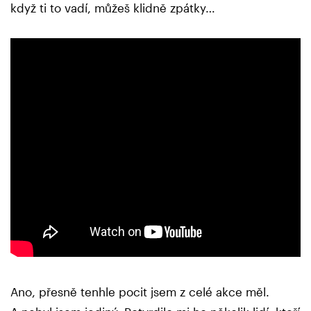
když ti to vadí, můžeš klidně zpátky…
Ano, přesně tenhle pocit jsem z celé akce měl.