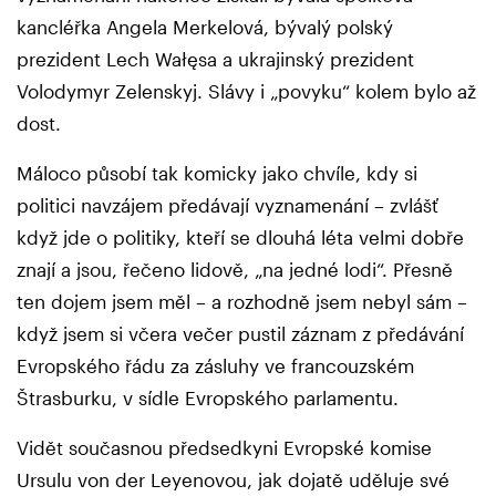
kancléřka Angela Merkelová, bývalý polský
prezident Lech Wałęsa a ukrajinský prezident
Volodymyr Zelenskyj. Slávy i „povyku“ kolem bylo až
dost.
Máloco působí tak komicky jako chvíle, kdy si
politici navzájem předávají vyznamenání – zvlášť
když jde o politiky, kteří se dlouhá léta velmi dobře
znají a jsou, řečeno lidově, „na jedné lodi“. Přesně
ten dojem jsem měl – a rozhodně jsem nebyl sám –
když jsem si včera večer pustil záznam z předávání
Evropského řádu za zásluhy ve francouzském
Štrasburku, v sídle Evropského parlamentu.
Vidět současnou předsedkyni Evropské komise
Ursulu von der Leyenovou, jak dojatě uděluje své