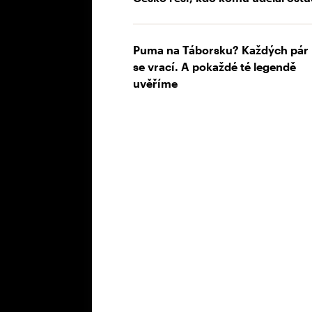
Puma na Táborsku? Každých pár 
se vrací. A pokaždé té legendě
uvěříme