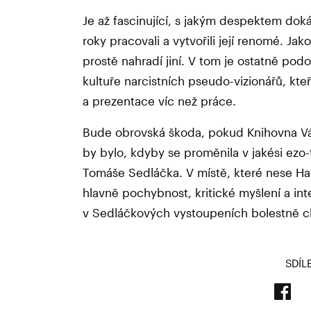
Je až fascinující, s jakým despektem doká
roky pracovali a vytvořili její renomé. Jak
prostě nahradí jiní. V tom je ostatně podo
kultuře narcistních pseudo-vizionářů, kteř
a prezentace víc než práce.
Bude obrovská škoda, pokud Knihovna Václ
by bylo, kdyby se proměnila v jakési ez
Tomáše Sedláčka. V místě, které nese Hav
hlavně pochybnost, kritické myšlení a int
v Sedláčkových vystoupeních bolestně c
SDÍL