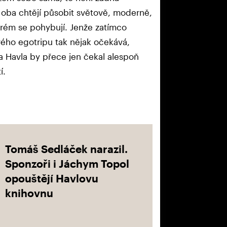
 oba chtějí působit světově, moderně,
erém se pohybují. Jenže zatímco
vého egotripu tak nějak očekává,
va Havla by přece jen čekal alespoň
í.
Tomáš Sedláček narazil.
Sponzoři i Jáchym Topol
opouštějí Havlovu
knihovnu