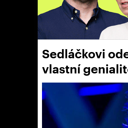
Sedláčkovi ode
vlastní geniali