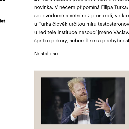
novinka. V něčem připomíná Filipa Turka:
sebevědomě a větší než prostředí, ve kt
let
u Turka člověk určitou míru testosterono
u ředitele instituce nesoucí jméno Václa
špetku pokory, sebereflexe a pochybnost
Nestalo se.