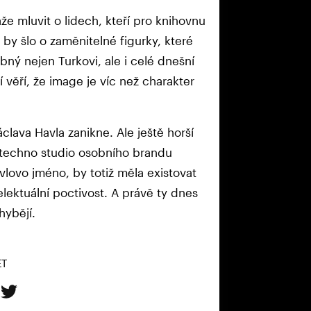
že mluvit o lidech, kteří pro knihovnu
o by šlo o zaměnitelné figurky, které
bný nejen Turkovi, ale i celé dnešní
í věří, že image je víc než charakter
ava Havla zanikne. Ale ještě horší
o-techno studio osobního brandu
lovo jméno, by totiž měla existovat
elektuální poctivost. A právě ty dnes
hybějí.
ET