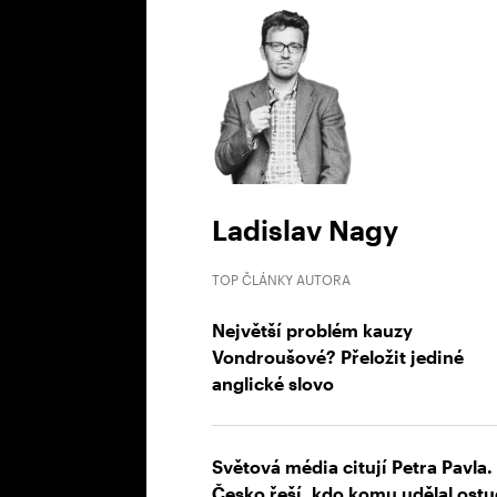
Ladislav Nagy
TOP ČLÁNKY AUTORA
Největší problém kauzy
Vondroušové? Přeložit jediné
anglické slovo
Světová média citují Petra Pavla.
Česko řeší, kdo komu udělal ost