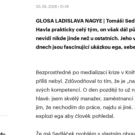
20. 05. 2026 • 21:19
GLOSA LADISLAVA NAGYE | Tomáši Sedlá
Havla prakticky celý tým, on však dál 
nevidí nikde jinde než u ostatních. Jeho
dnech jsou fascinující ukázkou ega, seb
Bezprostředně po medializaci krize v Kniho
příliš nebyl. Zdůvodňoval to tím, že je „
svých kompetencí. O den později to už ne
hlavě: jsem skvělý manažer, zaměstnanci j
jim, že nechodím do práce, najdu si jiné. A
explozi ega aby člověk pohledal.
Že má Sedláček problém s vlastním obra
udu