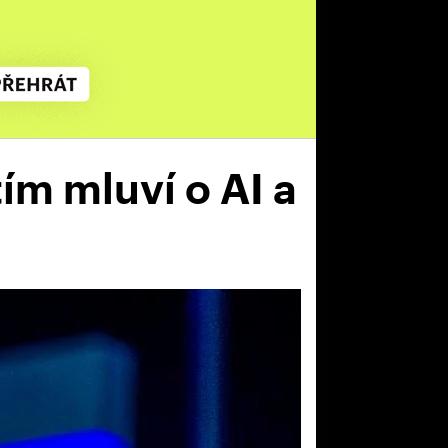
ím mluví o AI a