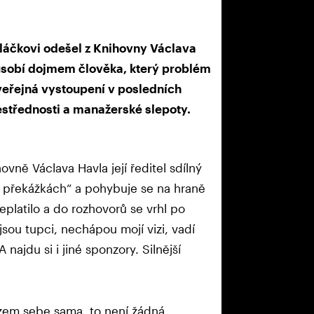
čkovi odešel z Knihovny Václava
působí dojmem člověka, který problém
 veřejná vystoupení v posledních
estřednosti a manažerské slepoty.
vně Václava Havla její ředitel sdílný
na překážkách“ a pohybuje se na hraně
platilo a do rozhovorů se vrhl po
sou tupci, nechápou mojí vizi, vadí
 najdu si i jiné sponzory. Silnější
zem sebe sama, to není žádná