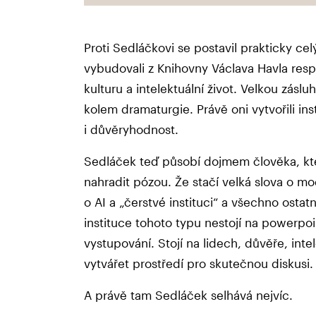
Proti Sedláčkovi se postavil prakticky celý
vybudovali z Knihovny Václava Havla res
kulturu a intelektuální život. Velkou zásl
kolem dramaturgie. Právě oni vytvořili ins
i důvěryhodnost.
Sedláček teď působí dojmem člověka, kte
nahradit pózou. Že stačí velká slova o mo
o AI a „čerstvé instituci“ a všechno ostat
instituce tohoto typu nestojí na powerpoi
vystupování. Stojí na lidech, důvěře, inte
vytvářet prostředí pro skutečnou diskusi.
A právě tam Sedláček selhává nejvíc.