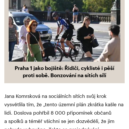
Praha 1 jako bojiště: Řidiči, cyklisté i pěší
proti sobě. Bonzování na sítích sílí
Jana Komrsková na sociálních sítích svůj krok
vysvětlila tím, že „tento územní plán zkrátka kašle na
lidi. Doslova pohřbil 8 000 připomínek občanů
a spolků a téměř všichni se jen dozvěděli, že jim