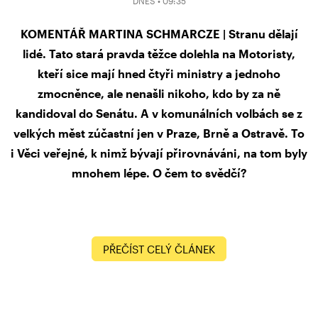
DNES • 09:35
KOMENTÁŘ MARTINA SCHMARCZE | Stranu dělají
lidé. Tato stará pravda těžce dolehla na Motoristy,
kteří sice mají hned čtyři ministry a jednoho
zmocněnce, ale nenašli nikoho, kdo by za ně
kandidoval do Senátu. A v komunálních volbách se z
velkých měst zúčastní jen v Praze, Brně a Ostravě. To
i Věci veřejné, k nimž bývají přirovnáváni, na tom byly
mnohem lépe. O čem to svědčí?
PŘEČÍST CELÝ ČLÁNEK