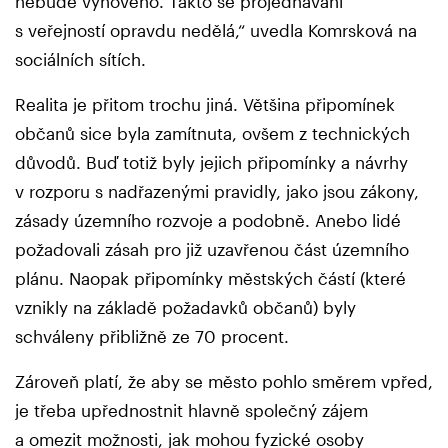
nebude vyhověno. Takto se projednávání
s veřejností opravdu nedělá,“ uvedla Komrsková na
sociálních sítích.
Realita je přitom trochu jiná. Většina připomínek
občanů sice byla zamítnuta, ovšem z technických
důvodů. Buď totiž byly jejich připomínky a návrhy
v rozporu s nadřazenými pravidly, jako jsou zákony,
zásady územního rozvoje a podobně. Anebo lidé
požadovali zásah pro již uzavřenou část územního
plánu. Naopak připomínky městských částí (které
vznikly na základě požadavků občanů) byly
schváleny přibližně ze 70 procent.
Zároveň platí, že aby se město pohlo směrem vpřed,
je třeba upřednostnit hlavně společný zájem
a omezit možnosti, jak mohou fyzické osoby