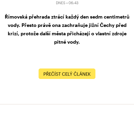
DNES • 06:43
Římovská přehrada ztrácí každý den sedm centimetrů
vody. Přesto právě ona zachraňuje jižní Čechy před
krizí, protože další města přicházejí o vlastní zdroje
pitné vody.
PŘEČÍST CELÝ ČLÁNEK