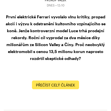
DNES • 12:10
První elektrické Ferrari vyvolalo vlnu kritiky, propad
akcií i výzvu k odstranění kultovního vzpínajícího se
koně. Jenže kontroverzní model Luce trhá prodejní
rekordy. Roční cíl vyprodal za dva měsíce díky
milionářům ze Silicon Valley a Číny. Proč neobvyklý
elektromobil s cenou 13,5 milionu korun naprosto
rozdrtil skeptické odhady?
PŘEČÍST CELÝ ČLÁNEK