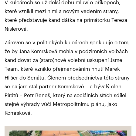
V kuloárech se už delší dobu mluví o příkopech,
které vznikli mezi nimi a novým vedením strany,
které představuje kandidátka na primátorku Tereza
Nislerová.
Zároveň se v politických kuloárech spekuluje o tom,
že by Jana Komrsková mohla v podzimních volbách
kandidovat za (staro)nové volební uskupení Jsme
Team, které vzniklo přejmenováním hnutí Marek
Hlišer do Senátu. Členem předsednictva této strany
se na jaře stal partner Komrskové – a bývalý člen
Pirátů – Petr Beneš, který na sociálních sítích sdílel
stejné výhrady vůči Metropolitnímu plánu, jako
Komrsková.