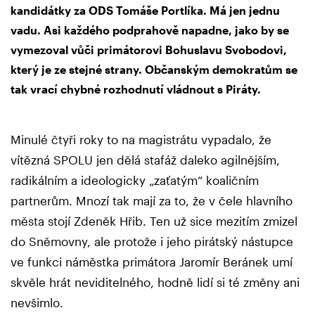
kandidátky za ODS Tomáše Portlíka. Má jen jednu
vadu. Asi každého podprahově napadne, jako by se
vymezoval vůči primátorovi Bohuslavu Svobodovi,
který je ze stejné strany. Občanským demokratům se
tak vrací chybné rozhodnutí vládnout s Piráty.
Minulé čtyři roky to na magistrátu vypadalo, že
vítězná SPOLU jen dělá stafáž daleko agilnějším,
radikálním a ideologicky „zaťatým“ koaličním
partnerům. Mnozí tak mají za to, že v čele hlavního
města stojí Zdeněk Hřib. Ten už sice mezitím zmizel
do Sněmovny, ale protože i jeho pirátský nástupce
ve funkci náměstka primátora Jaromír Beránek umí
skvěle hrát neviditelného, hodně lidí si té změny ani
nevšimlo.