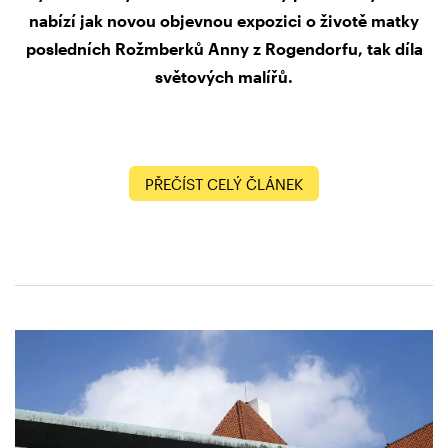
nabízí jak novou objevnou expozici o životě matky
posledních Rožmberků Anny z Rogendorfu, tak díla
světových malířů.
PŘEČÍST CELÝ ČLÁNEK