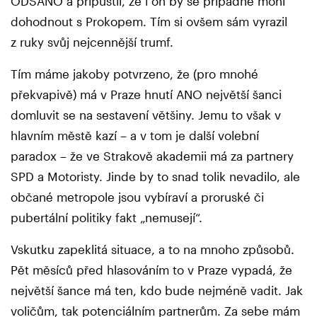
ODSÁNO a připustil, že i on by se případně mohl
dohodnout s Prokopem. Tím si ovšem sám vyrazil
z ruky svůj nejcennější trumf.
Tím máme jakoby potvrzeno, že (pro mnohé
překvapivě) má v Praze hnutí ANO největší šanci
domluvit se na sestavení většiny. Jemu to však v
hlavním městě kazí – a v tom je další volební
paradox – že ve Strakově akademii má za partnery
SPD a Motoristy. Jinde by to snad tolik nevadilo, ale
občané metropole jsou vybíraví a proruské či
pubertální politiky fakt „nemusejí“.
Vskutku zapeklitá situace, a to na mnoho způsobů.
Pět měsíců před hlasováním to v Praze vypadá, že
největší šance má ten, kdo bude nejméně vadit. Jak
voličům, tak potenciálním partnerům. Za sebe mám