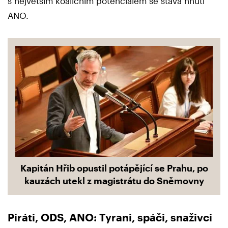
s největším koaličním potenciálem se stává hnutí
ANO.
Kapitán Hřib opustil potápějící se Prahu, po
kauzách utekl z magistrátu do Sněmovny
Piráti, ODS, ANO: Tyrani, spáči, snaživci