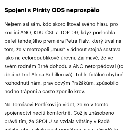
Spojení s Piráty ODS neprospělo
Nejsem asi sám, kdo skoro litoval svého hlasu pro
koalici ANO, KDU-ČSL a TOP-09, když poslechla
befel tehdejšího premiéra Petra Fialy, který trval na
tom, že v metropoli „musí“ vládnout stejná sestava
jako na celorepublikové úrovni. Zajímavé, že ve
svém rodném Brně dohodu s ANO netorpédoval (to
dělá až teď Alena Schillerová). Tohle fatálně chybné
rozhodnutí nám, pravicovým Pražákům, způsobilo
hodně trápení a často zpěnilo krev.
Na Tomášovi Portlíkovi je vidět, že se v tomto
spojenectví necítí komfortně. Což je znásobeno
právě tím, že SPOLU se vzdala většiny v Radě
města, aby získala post primátora, ale v zásadě to