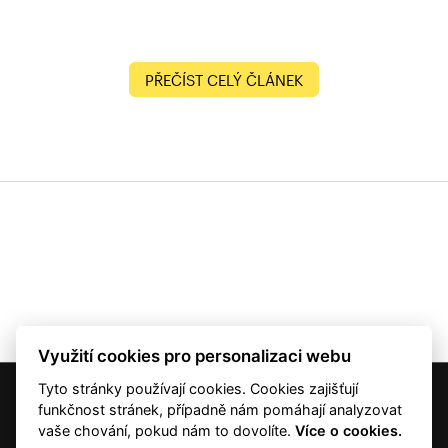
PŘEČÍST CELÝ ČLÁNEK
Využití cookies pro personalizaci webu
Tyto stránky používají cookies. Cookies zajišťují
© 2001 — 2026 Copyright CMI News a dodavatelé obsahu. |
Cookies
funkčnost stránek, případně nám pomáhají analyzovat
Kontakt
vaše chování, pokud nám to dovolíte.
Více o cookies.
RSS