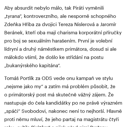
Aby absurdit nebylo málo, tak Piráti vyměnili
„tyrana“, kontroverzního, ale nesporně schopného
Zdeňka Hřiba za dvojici Tereza Nislerová a Jaromír
Beránek, kteří oba mají charisma korporátní příručky
pro boj se sexuálním harašením. První je volební
lídryní a druhý náměstkem primátora, dosud si ale
málokdo všiml, že došlo ke střídání na postu
„bukanýrského kapitána“.
Tomáš Portlík za ODS vede onu kampaň ve stylu
„nejsme jako my“ a zatím má problém působit, že
o primátorský post má skutečně vážný zájem. Že
nastupuje do čela kandidátky po ne právě výrazném
„spáči“ Svobodovi, nakonec není to nejhorší. Hlavně
proti němu mluví, že jeho partaj na magistrátu čtyři