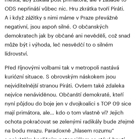
ODS nepřináší vůbec nic. Hru zkrátka tvoří Piráti.
A i když zážitky s nimi máme v Praze převážně
negativní, jsou aspoň silné. O občanských
demokratech jak by občané ani nevěděli, což snad
může být i výhoda, leč nesvědčí to o silném
lídrovství.
Před říjnovými volbami tak v metropoli nastává
kuriózní situace. S obrovským náskokem jsou
nejviditelnější stranou Piráti. Ovšem také zdaleka
nejvíce nenáviděnou. Občanští demokraté, kteří
nyní půjdou do boje jen v dvojkoalici s TOP 09 sice
mají primátora, ale… kdo o tom vlastně ví? Jejich
ochota pokračovat se zelenými radikály bude zřejmě
na bodu mrazu. Paradoxně „hlasem rozumu“