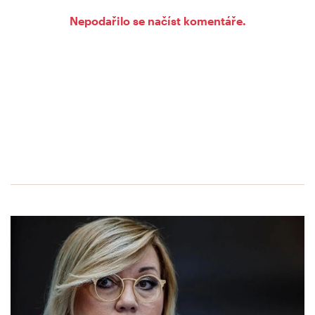
Nepodařilo se načíst komentáře.