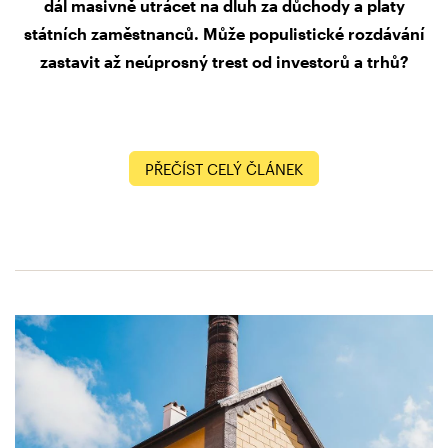
dál masivně utrácet na dluh za důchody a platy
státních zaměstnanců. Může populistické rozdávání
zastavit až neúprosný trest od investorů a trhů?
PŘEČÍST CELÝ ČLÁNEK