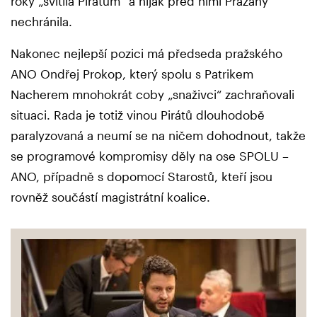
roky „svítila Pirátům“ a nijak před nimi Pražany
nechránila.
Nakonec nejlepší pozici má předseda pražského
ANO Ondřej Prokop, který spolu s Patrikem
Nacherem mnohokrát coby „snaživci“ zachraňovali
situaci. Rada je totiž vinou Pirátů dlouhodobě
paralyzovaná a neumí se na ničem dohodnout, takže
se programové kompromisy děly na ose SPOLU –
ANO, případně s dopomocí Starostů, kteří jsou
rovněž součástí magistrátní koalice.