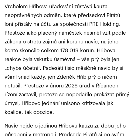
Vrcholem Hřibova úřadování zůstává kauza
neoprávněných odměn, které předsedovi Pirátů
loni přistály na účtu ze společnosti PRE Holding.
Přestože jako placený náměstek nesměl vzít podle
zákona o střetu zájmů ani korunu navíc, na jeho
kontě skončilo celkem 178 019 korun. Hřibova
reakce byla vskutku úsměvná – vše prý byla jen
„chyba účetní“. Padesáti tisíc měsíčně navíc by si
všiml snad každý, jen Zdeněk Hřib prý o ničem
netušil. Přestože v únoru 2026 úřad v Říčanech
řízení zastavil, protože se nepodařilo prokázat přímý
úmysl, Hřibovo jednání unisono kritizovala jak
koalice, tak opozice.
Navíc nejde o jedinou Hřibovu kauzu za dobu jeho
působení v metropoli. Předseda Pirátů si po svém