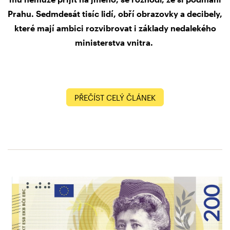
Prahu. Sedmdesát tisíc lidí, obří obrazovky a decibely,
které mají ambici rozvibrovat i základy nedalekého
ministerstva vnitra.
PŘEČÍST CELÝ ČLÁNEK