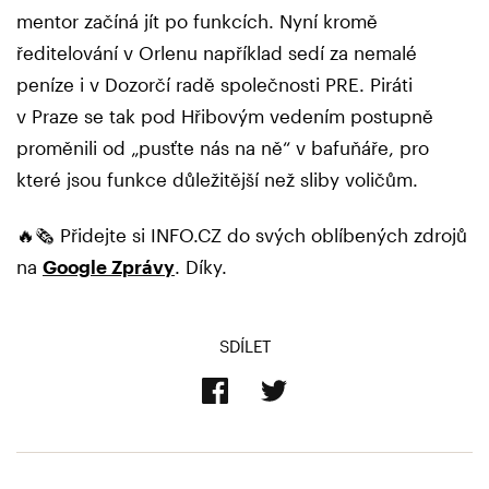
mentor začíná jít po funkcích. Nyní kromě
ředitelování v Orlenu například sedí za nemalé
peníze i v Dozorčí radě společnosti PRE. Piráti
v Praze se tak pod Hřibovým vedením postupně
proměnili od „pusťte nás na ně“ v bafuňáře, pro
které jsou funkce důležitější než sliby voličům.
🔥🗞️ Přidejte si INFO.CZ do svých oblíbených zdrojů
na
Google Zprávy
. Díky.
SDÍLET