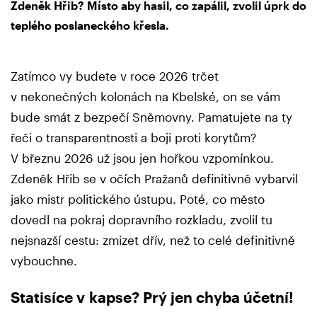
Zdeněk Hřib? Místo aby hasil, co zapálil, zvolil úprk do
teplého poslaneckého křesla.
Zatímco vy budete v roce 2026 trčet
v nekonečných kolonách na Kbelské, on se vám
bude smát z bezpečí Sněmovny. Pamatujete na ty
řeči o transparentnosti a boji proti korytům?
V březnu 2026 už jsou jen hořkou vzpomínkou.
Zdeněk Hřib se v očích Pražanů definitivně vybarvil
jako mistr politického ústupu. Poté, co město
dovedl na pokraj dopravního rozkladu, zvolil tu
nejsnazší cestu: zmizet dřív, než to celé definitivně
vybouchne.
Statisíce v kapse? Prý jen chyba účetní!