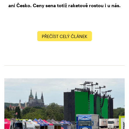
ani Česko. Ceny sena totiž raketově rostou i u nás.
PŘEČÍST CELÝ ČLÁNEK