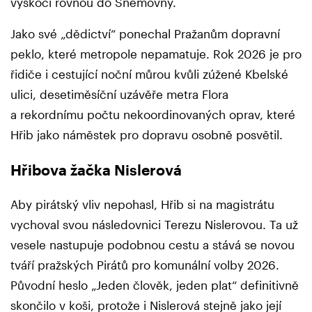
vyskočí rovnou do Sněmovny.
Jako své „dědictví“ ponechal Pražanům dopravní
peklo, které metropole nepamatuje. Rok 2026 je pro
řidiče i cestující noční můrou kvůli zúžené Kbelské
ulici, desetiměsíční uzávěře metra Flora
a rekordnímu počtu nekoordinovaných oprav, které
Hřib jako náměstek pro dopravu osobně posvětil.
Hřibova žačka Nislerová
Aby pirátský vliv nepohasl, Hřib si na magistrátu
vychoval svou následovnici Terezu Nislerovou. Ta už
vesele nastupuje podobnou cestu a stává se novou
tváří pražských Pirátů pro komunální volby 2026.
Původní heslo „Jeden člověk, jeden plat“ definitivně
skončilo v koši, protože i Nislerová stejně jako její