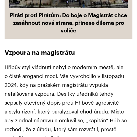
Piráti proti Pirátům: Do boje o Magistrát chce
zasáhnout nová strana, přinese dilema pro
voliče
Vzpoura na magistrátu
Hřibův styl vládnutí nebyl o moderním městě, ale
o čisté aroganci moci. Vše vyvrcholilo v listopadu
2024, kdy na pražském magistrátu vypukla
nefalšovaná vzpoura. Desítky úředníků tehdy
sepsaly otevřený dopis proti Hřibově agresivitě
a stylu řízení, který paralyzoval chod úřadu. Místo
aby zjednal nápravu a omluvil se, „kapitán“ Hřib se
rozhodl, že z úřadu, který sám rozvrátil, prostě