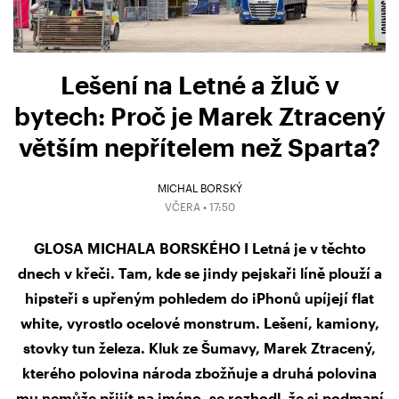
Lešení na Letné a žluč v
bytech: Proč je Marek Ztracený
větším nepřítelem než Sparta?
MICHAL BORSKÝ
VČERA • 17:50
GLOSA MICHALA BORSKÉHO I Letná je v těchto
dnech v křeči. Tam, kde se jindy pejskaři líně plouží a
hipsteři s upřeným pohledem do iPhonů upíjejí flat
white, vyrostlo ocelové monstrum. Lešení, kamiony,
stovky tun železa. Kluk ze Šumavy, Marek Ztracený,
kterého polovina národa zbožňuje a druhá polovina
mu nemůže přijít na jméno, se rozhodl, že si podmaní