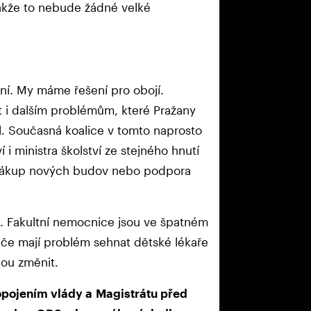
takže to nebude žádné velké
ení. My máme řešení pro obojí.
t i dalším problémům, které Pražany
ol. Současná koalice v tomto naprosto
 i ministra školství ze stejného hnutí
l nákup nových budov nebo podpora
í. Fakultní nemocnice jsou ve špatném
diče mají problém sehnat dětské lékaře
dou změnit.
opojením vlády a Magistrátu před