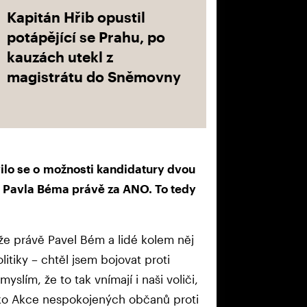
Kapitán Hřib opustil
potápějící se Prahu, po
kauzách utekl z
magistrátu do Sněmovny
ilo se o možnosti kandidatury dvou
 Pavla Béma právě za ANO. To tedy
že právě Pavel Bém a lidé kolem něj
itiky – chtěl jsem bojovat proti
yslím, že to tak vnímají i naši voliči,
 jako Akce nespokojených občanů proti