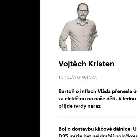
Vojtěch Kristen
TOP ČLÁNKY AUTORA
Bartoň o inflaci: Vláda přenesla ú
za elektřinu na naše děti. V lednu
přijde tvrdý náraz
Boj o dostavbu klíčové dálnice: U
D35 může být nejdražší položkou