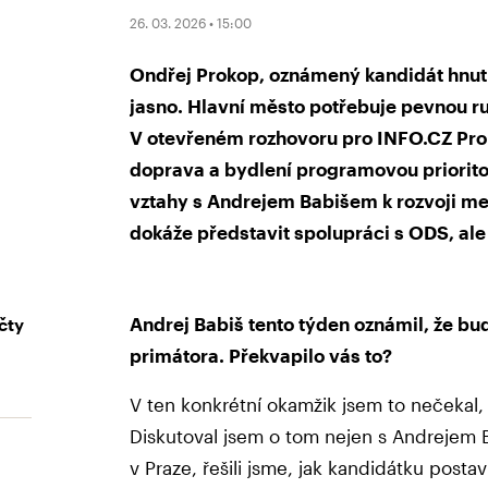
26. 03. 2026 • 15:00
Ondřej Prokop, oznámený kandidát hnut
jasno. Hlavní město potřebuje pevnou ru
V otevřeném rozhovoru pro INFO.CZ Prok
doprava a bydlení programovou priorito
vztahy s Andrejem Babišem k rozvoji met
dokáže představit spolupráci s ODS, al
Andrej Babiš tento týden oznámil, že b
čty
primátora. Překvapilo vás to?
V ten konkrétní okamžik jsem to nečekal,
Diskutoval jsem o tom nejen s Andrejem 
v Praze, řešili jsme, jak kandidátku postav