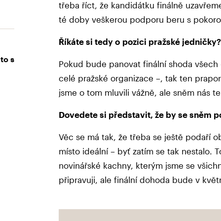
třeba říct, že kandidátku finálně uzavře
té doby veškerou podporu beru s pokoro
Říkáte si tedy o pozici pražské jedničky?
to s
Pokud bude panovat finální shoda všech 
celé pražské organizace –, tak ten prapo
jsme o tom mluvili vážně, ale sněm nás t
Dovedete si představit, že by se sněm p
Věc se má tak, že třeba se ještě podaří o
místo ideální – byť zatím se tak nestalo. 
novinářské kachny, kterým jsme se všichni 
připravuji, ale finální dohoda bude v květ