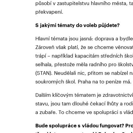
působí v zastupitelstvu hlavního města, 
překvapení.
S jakými tématy do voleb půjdete?
Hlavní témata jsou jasná: doprava a bydl
Zároveň však platí, že se chceme věnova
trápí – například kapacitám středních šk
selhala, přestože měla radního pro školství
(STAN). Neudělali nic, přitom se nabíze
soukromých škol. Praha na to peníze má.
Dalším klíčovým tématem je zdravotnictv
stavu, jsou tam dlouhé čekací lhůty a ro
a zubaře. To chceme ve spolupráci s vlá
Bude spolupráce s vládou fungovat? Pr