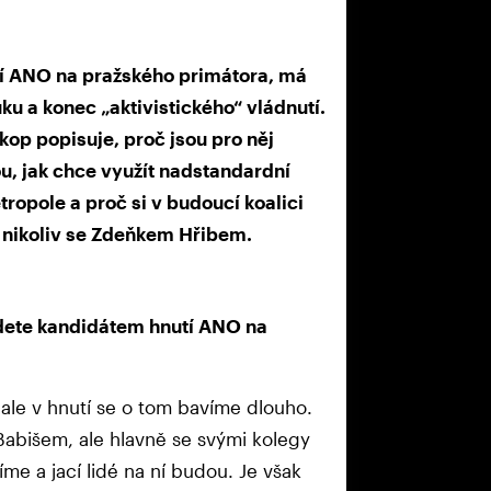
í ANO na pražského primátora, má
ku a konec „aktivistického“ vládnutí.
op popisuje, proč jsou pro něj
u, jak chce využít nadstandardní
ropole a proč si v budoucí koalici
e nikoliv se Zdeňkem Hřibem.
udete kandidátem hnutí ANO na
 ale v hnutí se o tom bavíme dlouho.
Babišem, ale hlavně se svými kolegy
íme a jací lidé na ní budou. Je však