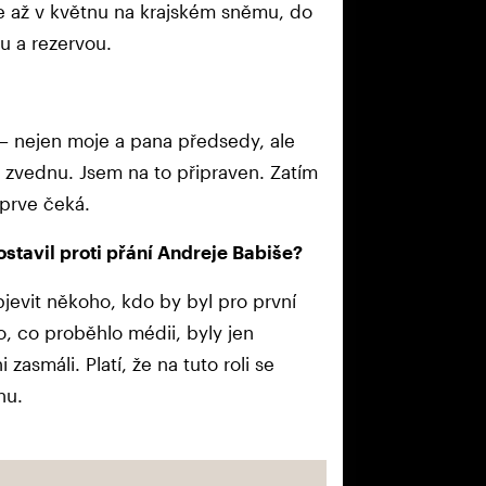
me až v květnu na krajském sněmu, do
u a rezervou.
– nejen moje a pana předsedy, ale
r zvednu. Jsem na to připraven. Zatím
eprve čeká.
ostavil proti přání Andreje Babiše?
bjevit někoho, kdo by byl pro první
To, co proběhlo médii, byly jen
zasmáli. Platí, že na tuto roli se
nu.