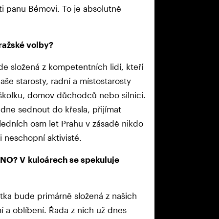
ti panu Bémovi. To je absolutně
ražské volby?
e složená z kompetentních lidí, kteří
aše starosty, radní a místostarosty
li školku, domov důchodců nebo silnici.
 dne sednout do křesla, přijímat
sledních osm let Prahu v zásadě nikdo
 ji neschopní aktivisté.
ANO? V kuloárech se spekuluje
átka bude primárně složená z našich
mí a oblíbení. Řada z nich už dnes