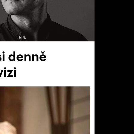
si denně
izi