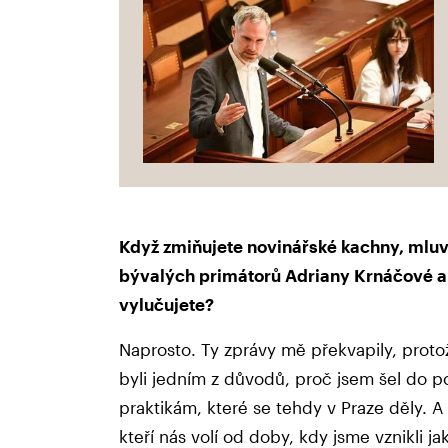
Když zmiňujete novinářské kachny, mluv
bývalých primátorů Adriany Krnáčové a
vylučujete?
Naprosto. Ty zprávy mě překvapily, proto
byli jedním z důvodů, proč jsem šel do pol
praktikám, které se tehdy v Praze děly. A m
kteří nás volí od doby, kdy jsme vznikli