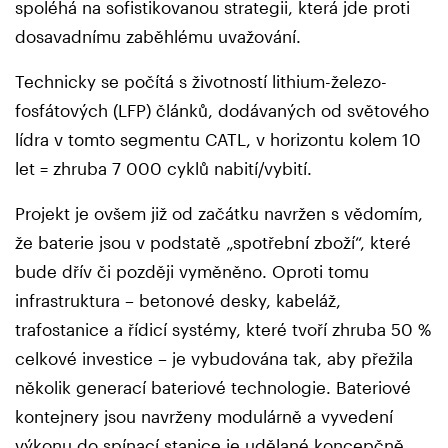
spoléhá na sofistikovanou strategii, která jde proti
dosavadnímu zaběhlému uvažování.
Technicky se počítá s životností lithium-železo-
fosfátových (LFP) článků, dodávaných od světového
lídra v tomto segmentu CATL, v horizontu kolem 10
let = zhruba 7 000 cyklů nabití/vybití.
Projekt je ovšem již od začátku navržen s vědomím,
že baterie jsou v podstatě „spotřební zboží“, které
bude dřív či později vyměněno. Oproti tomu
infrastruktura – betonové desky, kabeláž,
trafostanice a řídicí systémy, které tvoří zhruba 50 %
celkové investice – je vybudována tak, aby přežila
několik generací bateriové technologie. Bateriové
kontejnery jsou navrženy modulárně a vyvedení
výkonu do spínací stanice je udělané koncepčně