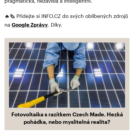
pragmatická, nezávislá a inteligentní.
🔥🗞️ Přidejte si INFO.CZ do svých oblíbených zdrojů
na
Google Zprávy
. Díky.
Fotovoltaika s razítkem Czech Made. Hezká
pohádka, nebo myslitelná realita?