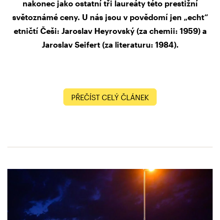
nakonec jako ostatní tři laureáty této prestižní
světoznámé ceny. U nás jsou v povědomí jen „echt“
etničtí Češi: Jaroslav Heyrovský (za chemii: 1959) a
Jaroslav Seifert (za literaturu: 1984).
PŘEČÍST CELÝ ČLÁNEK