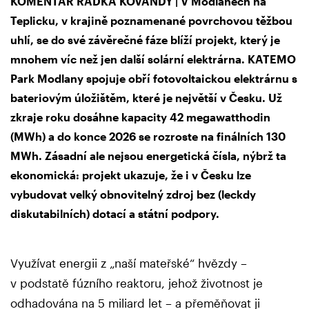
KOMENTÁŘ RADKA KOVANDY | V Modlanech na
Teplicku, v krajině poznamenané povrchovou těžbou
uhlí, se do své závěrečné fáze blíží projekt, který je
mnohem víc než jen další solární elektrárna. KATEMO
Park Modlany spojuje obří fotovoltaickou elektrárnu s
bateriovým úložištěm, které je největší v Česku. Už
zkraje roku dosáhne kapacity 42 megawatthodin
(MWh) a do konce 2026 se rozroste na finálních 130
MWh. Zásadní ale nejsou energetická čísla, nýbrž ta
ekonomická: projekt ukazuje, že i v Česku lze
vybudovat velký obnovitelný zdroj bez (leckdy
diskutabilních) dotací a státní podpory.
Využívat energii z „naší mateřské“ hvězdy –
v podstatě fúzního reaktoru, jehož životnost je
odhadována na 5 miliard let – a přeměňovat ji