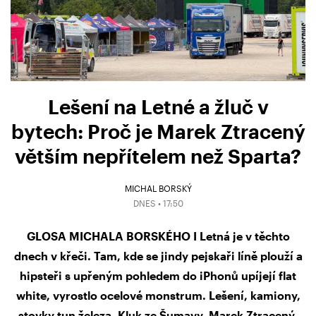
Lešení na Letné a žluč v
bytech: Proč je Marek Ztracený
větším nepřítelem než Sparta?
MICHAL BORSKÝ
DNES • 17:50
GLOSA MICHALA BORSKÉHO I Letná je v těchto
dnech v křeči. Tam, kde se jindy pejskaři líně plouží a
hipsteři s upřeným pohledem do iPhonů upíjejí flat
white, vyrostlo ocelové monstrum. Lešení, kamiony,
stovky tun železa. Kluk ze Šumavy, Marek Ztracený,