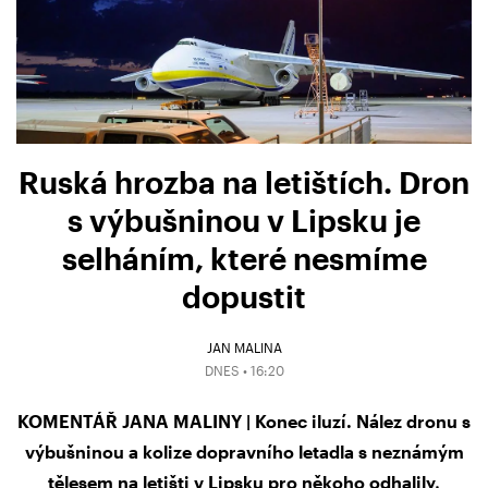
Ruská hrozba na letištích. Dron
s výbušninou v Lipsku je
selháním, které nesmíme
dopustit
JAN MALINA
DNES • 16:20
KOMENTÁŘ JANA MALINY | Konec iluzí. Nález dronu s
výbušninou a kolize dopravního letadla s neznámým
tělesem na letišti v Lipsku pro někoho odhalily,