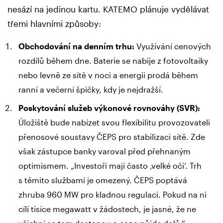
nesází na jedinou kartu. KATEMO plánuje vydělávat
třemi hlavními způsoby:
Obchodování na denním trhu:
Využívání cenových
rozdílů během dne. Baterie se nabije z fotovoltaiky
nebo levně ze sítě v noci a energii prodá během
ranní a večerní špičky, kdy je nejdražší.
Poskytování služeb výkonové rovnováhy (SVR):
Úložiště bude nabízet svou flexibilitu provozovateli
přenosové soustavy ČEPS pro stabilizaci sítě. Zde
však zástupce banky varoval před přehnaným
optimismem. „Investoři mají často ‚velké oči‘. Trh
s těmito službami je omezený. ČEPS poptává
zhruba 960 MW pro kladnou regulaci. Pokud na ni
cílí tisíce megawatt v žádostech, je jasné, že ne