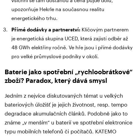
všichni se tam dostanou a cena půjde dolů,“
upozorňuje Hekrle na současnou realitu
energetického trhu.
Přímé dodávky a partnerství:
Klíčovým partnerem
je energetická skupina UCED, která zajistí odběr až
48 GWh elektřiny ročně. Ve hře jsou i přímé dodávky
pro velké průmyslové podniky v okolí.
Baterie jako spotřební „rychloobrátkové“
zboží? Paradox, který dává smysl
Jedním z nejvíce diskutovaných témat u velkých
bateriových úložišť je jejich životnost, resp. tempo
degradace akumulačních článků. Podobně jako to
známe „v menším“ u baterií ve spotřební elektronice
typu mobilních telefonů či počítačů. KATEMO