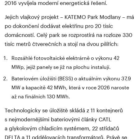
2016 vyvíjela moderní energetická řešení.
Jejich vlajkový projekt – KATEMO Park Modlany – má
po dokončení dodávat elektřinu pro 20 tisíc
domácností. Celý park se rozprostírá na rozloze 330
tisíc metrů čtverečních a stojí na dvou pilířích:
Rozsáhlé fotovoltaické elektrárně o výkonu 42
MWp, jejíž panely se již na plochu instalují.
Bateriovém úložišti (BESS) o aktuálním výkonu 37,9
MW a kapacitě 42 MWh, která v roce 2026 naroste
až na finálních 130 MWh.
Technologicky se úložiště skládá z 11 kontejnerů
s nejmodernějšími bateriovými články CATL
a glykolovým chladicím systémem, 22 střídačů
DELTA a 11 oddělovacích transformátorů. Právě se