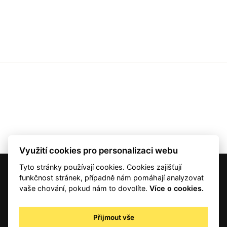
Využití cookies pro personalizaci webu
Tyto stránky používají cookies. Cookies zajišťují
© 2001 — 2026 Copyright CMI News a dodavatelé obsahu. |
Cookies
funkčnost stránek, případně nám pomáhají analyzovat
Kontakt
vaše chování, pokud nám to dovolíte.
Více o cookies.
RSS
Autorská práva
Přijmout vše
Zpracování osobních údajů - registrovaní a předplatitelé