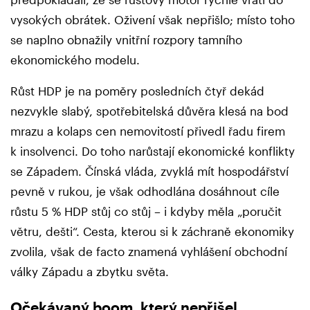
vysokých obrátek. Oživení však nepřišlo; místo toho
se naplno obnažily vnitřní rozpory tamního
ekonomického modelu.
Růst HDP je na poměry posledních čtyř dekád
nezvykle slabý, spotřebitelská důvěra klesá na bod
mrazu a kolaps cen nemovitostí přivedl řadu firem
k insolvenci. Do toho narůstají ekonomické konflikty
se Západem. Čínská vláda, zvyklá mít hospodářství
pevně v rukou, je však odhodlána dosáhnout cíle
růstu 5 % HDP stůj co stůj – i kdyby měla „poručit
větru, dešti“. Cesta, kterou si k záchraně ekonomiky
zvolila, však de facto znamená vyhlášení obchodní
války Západu a zbytku světa.
Očekávaný boom, který nepřišel