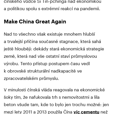
čínského vůdce Si Ťin-pchinga nad ekonomikou
a politikou spolu s extrémní reakcí na pandemii.
Make China Great Again
Nad to všechno však existuje mnohem hlubší
a trvalejší příčina současné stagnace, která sahá
ještě hlouběji: dekády stará ekonomická strategie
země, která nad vše ostatní staví průmyslovou
výrobu. Tento přístup postupem času vedl
k obrovské strukturální nadkapacitě ve
zpracovatelském průmyslu.
V minulosti čínská vláda reagovala na ekonomické
šoky tím, že nafukovala trh s nemovitostmi a lila
beton všude tam, kde to bylo jen trochu možné: jen
mezi lety 2011 a 2013 použila Čína
víc cementu
než