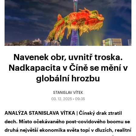
Navenek obr, uvnitř troska.
Nadkapacita v Číně se mění v
globální hrozbu
STANISLAV VÍTEK
03. 12. 2025 • 09:35
ANALÝZA STANISLAVA VÍTKA | Čínský drak ztratil
dech. Místo očekávaného post-covidového boomu se
druhá největší ekonomika světa topí v dluzích, realitní