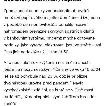
Zpomalení ekonomiky znehodnotilo obrovské
množství papírového majetku domácností (zejména
v podobě cen nemovitostí) a odhalilo masivní
nahromadění převážně skrytých špatných dluhů
v bankovním systému, přičemž mnohé dotované
podniky, jako výrobci elektroaut, jsou ve ztrátě – ani
Čína jich nedokáže uživit téměř 50.
A to neustále hrozí zvýšením nezaměstnanosti,
jejíž míra mezi „městskými“ Číňany ve věku 16 až 24
let se už pohybuje nad 20 %, což je přibližně
dvojnásobek úrovně před pandemií. Navíc
vysokoškolské vzdělání, na které se v Číně musí
tvrdě dřít, už není spolehlivým žebříkem k solidní
kariéře.