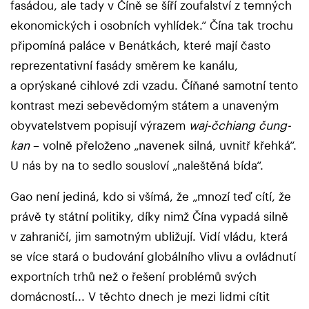
fasádou, ale tady v Číně se šíří zoufalství z temných
ekonomických i osobních vyhlídek.“ Čína tak trochu
připomíná paláce v Benátkách, které mají často
reprezentativní fasády směrem ke kanálu,
a oprýskané cihlové zdi vzadu. Číňané samotní tento
kontrast mezi sebevědomým státem a unaveným
obyvatelstvem popisují výrazem
waj-čchiang čung-
kan
– volně přeloženo „navenek silná, uvnitř křehká“.
U nás by na to sedlo sousloví „naleštěná bída“.
Gao není jediná, kdo si všímá, že „mnozí teď cítí, že
právě ty státní politiky, díky nimž Čína vypadá silně
v zahraničí, jim samotným ubližují. Vidí vládu, která
se více stará o budování globálního vlivu a ovládnutí
exportních trhů než o řešení problémů svých
domácností... V těchto dnech je mezi lidmi cítit