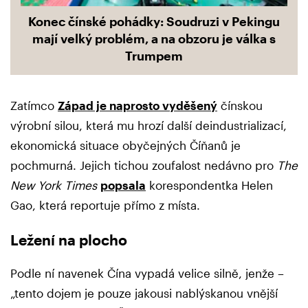
Konec čínské pohádky: Soudruzi v Pekingu
mají velký problém, a na obzoru je válka s
Trumpem
Zatímco
Západ je naprosto vyděšený
čínskou
výrobní silou, která mu hrozí další deindustrializací,
ekonomická situace obyčejných Číňanů je
pochmurná. Jejich tichou zoufalost nedávno pro
The
New York Times
popsala
korespondentka Helen
Gao, která reportuje přímo z místa.
Ležení na plocho
Podle ní navenek Čína vypadá velice silně, jenže –
„tento dojem je pouze jakousi nablýskanou vnější