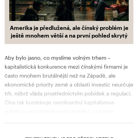
Amerika je předlužená, ale čínský problém je
ještě mnohem větší a na první pohled skrytý
Aby bylo jasno, co myslíme volným trhem –
kapitalistická konkurence mezi čínskými firmami je
často mnohem brutálnější než na Západě, ale
ekonomické priority země a oblasti investic neurčuje
trh, nýbrž vláda prostřednictvím pobídek a regulací.
Čína tak kombinuje nemilosrdný kapitalismus
a řízenou socialistickou ekonomiku, což jsme
rozebírali např. v
nedávném článku
o extrémním
čínském dluhu.