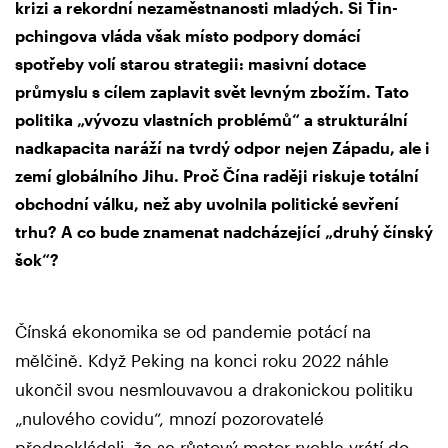
krizi a rekordní nezaměstnanosti mladých. Si Ťin-
pchingova vláda však místo podpory domácí
spotřeby volí starou strategii: masivní dotace
průmyslu s cílem zaplavit svět levným zbožím. Tato
politika „vývozu vlastních problémů“ a strukturální
nadkapacita naráží na tvrdý odpor nejen Západu, ale i
zemí globálního Jihu. Proč Čína raději riskuje totální
obchodní válku, než aby uvolnila politické sevření
trhu? A co bude znamenat nadcházející „druhý čínský
šok“?
Čínská ekonomika se od pandemie potácí na
mělčině. Když Peking na konci roku 2022 náhle
ukončil svou nesmlouvavou a drakonickou politiku
„nulového covidu“, mnozí pozorovatelé
předpokládali, že se růstový motor rychle vrátí do