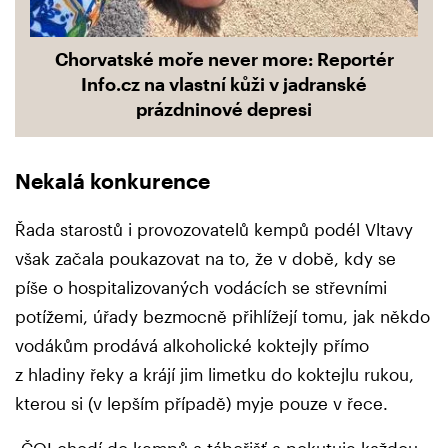
Chorvatské moře never more: Reportér
Info.cz na vlastní kůži v jadranské
prázdninové depresi
Nekalá konkurence
Řada starostů i provozovatelů kempů podél Vltavy
však začala poukazovat na to, že v době, kdy se
píše o hospitalizovaných vodácích se střevními
potížemi, úřady bezmocně přihlížejí tomu, jak někdo
vodákům prodává alkoholické koktejly přímo
z hladiny řeky a krájí jim limetku do koktejlu rukou,
kterou si (v lepším případě) myje pouze v řece.