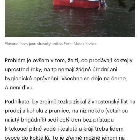
Plovoucí bary jsou vltavský unikát. Foto: Marek Kerles
Problém je ovšem v tom, že ti, co prodávají koktejly
uprostřed řeky, na to nemají žádné úřední ani
hygienické oprávnění. Všechno se děje na černo.
A není divu.
Podnikatel by zřejmě těžko získal živnostenský list na
prodej alkoholu z pramice, na níž někdo (většinou
najatý brigádník) sedí celý den bez přístupu
k tekoucí pitné vodě i toaletě a krájí třeba lidem
ovoce do koktejlů. To je zřejmě možné jenom na