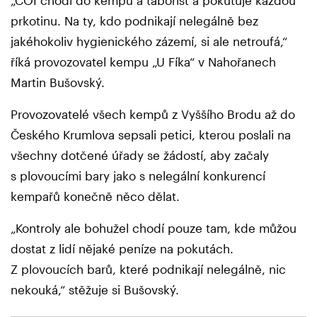
„ČOI chodí do kempů a tábořišť a pokutuje každou
prkotinu. Na ty, kdo podnikají nelegálně bez
jakéhokoliv hygienického zázemí, si ale netroufá,“
říká provozovatel kempu „U Fíka“ v Nahořanech
Martin Bušovský.
Provozovatelé všech kempů z Vyššího Brodu až do
Českého Krumlova sepsali petici, kterou poslali na
všechny dotčené úřady se žádostí, aby začaly
s plovoucími bary jako s nelegální konkurencí
kempařů konečně něco dělat.
„Kontroly ale bohužel chodí pouze tam, kde můžou
dostat z lidí nějaké peníze na pokutách.
Z plovoucích barů, které podnikají nelegálně, nic
nekouká,“ stěžuje si Bušovský.