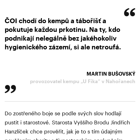
ČOI chodí do kempů a tábořišť a
pokutuje každou prkotinu. Na ty, kdo
podnikají nelegálně bez jakéhokoliv
hygienického zázemí, si ale netroufá.
MARTIN BUŠOVSKÝ
provozovatel kempu „U Fíka“ v Nahořanech
Do zostřeného boje se podle svých slov hodlají
pustit i starostové. Starosta Vyššího Brodu Jindřich
Hanzlíček chce prověřit, jak je to s tím údajným