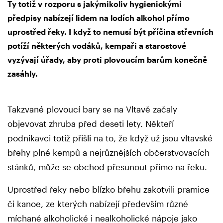
Ty totiž v rozporu s jakýmikoliv hygienickými
předpisy nabízejí lidem na lodích alkohol přímo
uprostřed řeky. I když to nemusí být příčina střevních
potíží některých vodáků, kempaři a starostové
vyzývají úřady, aby proti plovoucím barům konečně
zasáhly.
Takzvané plovoucí bary se na Vltavě začaly
objevovat zhruba před deseti lety. Někteří
podnikavci totiž přišli na to, že když už jsou vltavské
břehy plné kempů a nejrůznějších občerstvovacích
stánků, může se obchod přesunout přímo na řeku.
Uprostřed řeky nebo blízko břehu zakotvili pramice
či kanoe, ze kterých nabízejí především různé
míchané alkoholické i nealkoholické nápoje jako