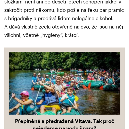
složkami není ani po deseti letech schopen jakkoliv
zakročit proti někomu, kdo pošle na řeku pár pramic
s brigádníky a prodává lidem nelegálně alkohol.
A dává vlastně zcela otevřeně najevo, že jsou na něj
všichni, včetně „hygieny“, krátcí.
Přeplněná a předražená Vltava. Tak proč
nejedeme na vodu jinam?