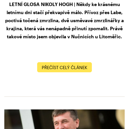
LETNÍ GLOSA NIKOLY HOGH | Někdy ke krásnému
letnímu dni stačí překvapivě málo. Přívoz přes Labe,
poctivá točená zmrzlina, dvě usměvavé zmrzlinářky a
krajina, která vás nenápadně přinutí zpomalit. Právě
takové místo jsem objevila v Nučnicích u Litoměřic.
PŘEČÍST CELÝ ČLÁNEK