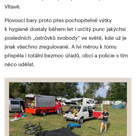
Vltavě.
Plovoucí bary proto přes pochopitelné výtky
k hygieně dostaly během let i určitý punc jakýchsi
posledních „ostrůvků svobody“ ve světě, kde už je
jinak všechno zregulované. A lví měrou k tomu
přispěla i totální bezmoc úřadů, obcí a policie s tím
něco udělat.