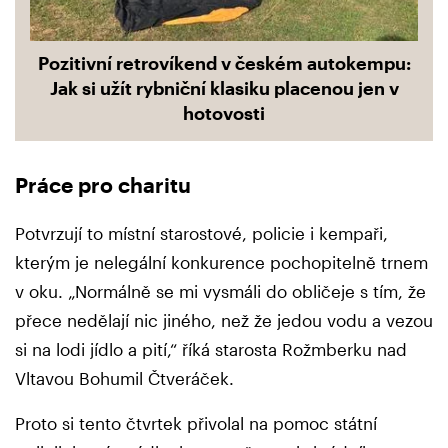
Pozitivní retrovíkend v českém autokempu:
Jak si užít rybniční klasiku placenou jen v
hotovosti
Práce pro charitu
Potvrzují to místní starostové, policie i kempaři,
kterým je nelegální konkurence pochopitelně trnem
v oku. „Normálně se mi vysmáli do obličeje s tím, že
přece nedělají nic jiného, než že jedou vodu a vezou
si na lodi jídlo a pití,“ říká starosta Rožmberku nad
Vltavou Bohumil Čtveráček.
Proto si tento čtvrtek přivolal na pomoc státní