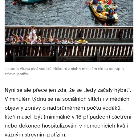
I letos je Vltava plná vodáků. Některé z nich v minulém týdnu potrápily
střevní potíže.
Nyní se ale přece jen zdá, že se „ledy začaly hýbat“.
V minulém týdnu se na sociálních sítích i v médiích
objevily zprávy o nadprůměrném počtu vodáků,
kteří museli být (minimálně v 16 případech) ošetřeni
nebo dokonce hospitalizováni v nemocnicích kvůli
vážným střevním potížím.