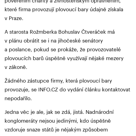
pověřením charity a živnostenským oprávněním,
které firma provozují plovoucí bary údajně získala
v Praze.
A starosta Rožmberka Bohuslav Čtveráček má
v plánu obrátit se i na jihočeské senátory
a poslance, pokud se prokáže, že provozovatelé
plovoucích barů úspěšně využívají nějaké mezery
v zákoně.
Žádného zástupce firmy, která plovoucí bary
provozuje, se INFO.CZ do vydání článku kontaktovat
nepodařilo.
Jedna věc je ale, jak se zdá, jistá. Nadnárodní
konglomeráty nejsou jedinými, kdo úspěšně
vzdoruje snaze států je nějakým způsobem