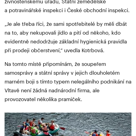
živnostenskému úřadu, Státní zemědělské
a potravinářské inspekci i České obchodní inspekci.
„Je ale třeba říci, že sami spotřebitelé by měli dbát
na to, aby nekupovali jídlo a pití od někoho, kdo
evidentně nedodržuje základní hygienická pravidla
při prodeji občerstvení,“ uvedla Kotrbová.
Na tomto místě připomínám, že soupeřem
samosprávy a státní správy v jejich dlouholetém
marném boji s tímto typem nelegálního podnikání na
Vltavě není žádná nadnárodní firma, ale
provozovatel několika pramiček.