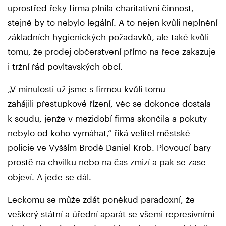
uprostřed řeky firma plnila charitativní činnost,
stejně by to nebylo legální. A to nejen kvůli neplnění
základních hygienických požadavků, ale také kvůli
tomu, že prodej občerstvení přímo na řece zakazuje
i tržní řád povltavských obcí.
„V minulosti už jsme s firmou kvůli tomu
zahájili přestupkové řízení, věc se dokonce dostala
k soudu, jenže v mezidobí firma skončila a pokuty
nebylo od koho vymáhat,“ říká velitel městské
policie ve Vyšším Brodě Daniel Krob. Plovoucí bary
prostě na chvilku nebo na čas zmizí a pak se zase
objeví. A jede se dál.
Leckomu se může zdát poněkud paradoxní, že
veškerý státní a úřední aparát se všemi represivními