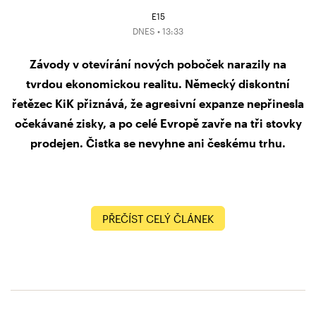
E15
DNES • 13:33
Závody v otevírání nových poboček narazily na
tvrdou ekonomickou realitu. Německý diskontní
řetězec KiK přiznává, že agresivní expanze nepřinesla
očekávané zisky, a po celé Evropě zavře na tři stovky
prodejen. Čistka se nevyhne ani českému trhu.
PŘEČÍST CELÝ ČLÁNEK