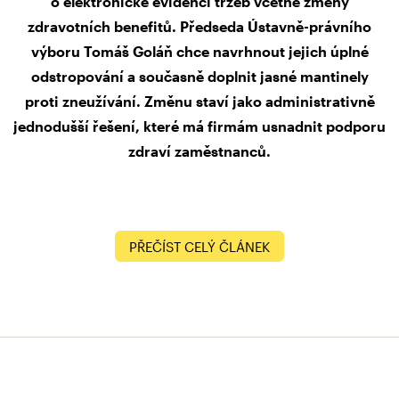
o elektronické evidenci tržeb včetně změny
zdravotních benefitů. Předseda Ústavně-právního
výboru Tomáš Goláň chce navrhnout jejich úplné
odstropování a současně doplnit jasné mantinely
proti zneužívání. Změnu staví jako administrativně
jednodušší řešení, které má firmám usnadnit podporu
zdraví zaměstnanců.
PŘEČÍST CELÝ ČLÁNEK