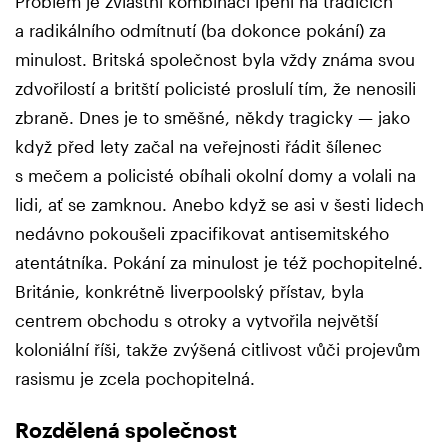
Problém je zvláštní kombinací lpění na tradicích
a radikálního odmítnutí (ba dokonce pokání) za
minulost. Britská společnost byla vždy známa svou
zdvořilostí a britští policisté proslulí tím, že nenosili
zbraně. Dnes je to směšné, někdy tragicky — jako
když před lety začal na veřejnosti řádit šílenec
s mečem a policisté obíhali okolní domy a volali na
lidi, ať se zamknou. Anebo když se asi v šesti lidech
nedávno pokoušeli zpacifikovat antisemitského
atentátníka. Pokání za minulost je též pochopitelné.
Británie, konkrétně liverpoolský přístav, byla
centrem obchodu s otroky a vytvořila největší
koloniální říši, takže zvýšená citlivost vůči projevům
rasismu je zcela pochopitelná.
Rozdělená společnost