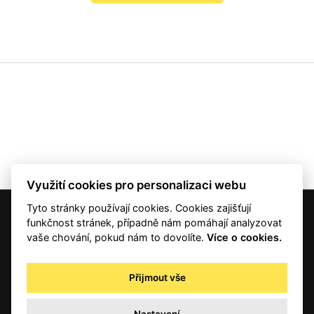
Využití cookies pro personalizaci webu
Tyto stránky používají cookies. Cookies zajišťují
© 2001 — 2026 Copyright CMI News a dodavatelé obsahu. |
Cookies
funkčnost stránek, případně nám pomáhají analyzovat
Kontakt
vaše chování, pokud nám to dovolíte.
Více o cookies.
RSS
Autorská práva
Přijmout vše
Zpracování osobních údajů - registrovaní a předplatitelé
Zpracování osobních údajů pro novinářské a další účely