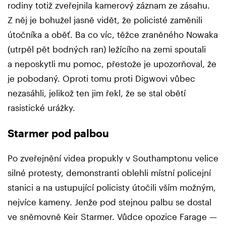
rodiny totiž zveřejnila kamerový záznam ze zásahu.
Z něj je bohužel jasně vidět, že policisté zaměnili
útočníka a oběť. Ba co víc, těžce zraněného Nowaka
(utrpěl pět bodných ran) ležícího na zemi spoutali
a neposkytli mu pomoc, přestože je upozorňoval, že
je pobodaný. Oproti tomu proti Digwovi vůbec
nezasáhli, jelikož ten jim řekl, že se stal obětí
rasistické urážky.
Starmer pod palbou
Po zveřejnění videa propukly v Southamptonu velice
silné protesty, demonstranti oblehli místní policejní
stanici a na ustupující policisty útočili vším možným,
nejvíce kameny. Jenže pod stejnou palbu se dostal
ve sněmovně Keir Starmer. Vůdce opozice Farage —