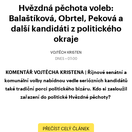
Hvězdná pěchota voleb:
Balaštíková, Obrtel, Peková a
další kandidáti z politického
okraje
VOJTĚCH KRISTEN
DNES • 07:00
KOMENTÁŘ VOJTĚCHA KRISTENA | Říjnové senátní a
komunální volby nabídnou vedle seriózních kandidátů
také tradiční porci politického bizáru. Kdo si zasloužil
zařazení do politické Hvězdné pěchoty?
PŘEČÍST CELÝ ČLÁNEK