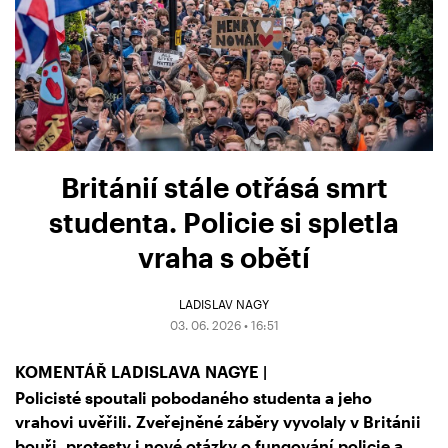
Británií stále otřásá smrt
studenta. Policie si spletla
vraha s obětí
LADISLAV NAGY
03. 06. 2026 • 16:51
KOMENTÁŘ LADISLAVA NAGYE |
Policisté spoutali pobodaného studenta a jeho
vrahovi uvěřili. Zveřejněné záběry vyvolaly v Británii
bouři, protesty i nové otázky o fungování policie a