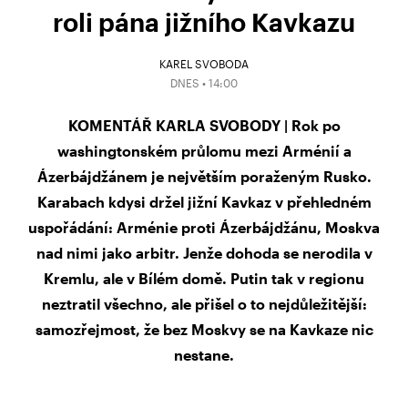
roli pána jižního Kavkazu
KAREL SVOBODA
DNES • 14:00
KOMENTÁŘ KARLA SVOBODY | Rok po
washingtonském průlomu mezi Arménií a
Ázerbájdžánem je největším poraženým Rusko.
Karabach kdysi držel jižní Kavkaz v přehledném
uspořádání: Arménie proti Ázerbájdžánu, Moskva
nad nimi jako arbitr. Jenže dohoda se nerodila v
Kremlu, ale v Bílém domě. Putin tak v regionu
neztratil všechno, ale přišel o to nejdůležitější:
samozřejmost, že bez Moskvy se na Kavkaze nic
nestane.