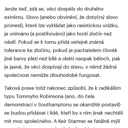
Jenže teď, zdá se, věci dospěly do druhého
extrému. Slovo (anebo obvinění, že dotyčný slovo
pronesl), které lze vykládat jako rasistickou urážku,
je vnímáno (a postihováno) jako horší zločin než
násilí. Pokud se k tomu přidá veřejně známá
tolerance ke zločinu, pokud je pachatelem člověk
jiné barvy pleti než bílé a obětí naopak běloch, pak
je jasné, že věci dospívají do stavu, v němž žádná
společnost nemůže dlouhodobě fungovat.
Taková praxe totiž nakonec způsobí, že k radikálům
typu Tommyho Robinsona (ano, do čela
demonstrací v Southamptonu se okamžitě postavil)
se budou přidávat i lidé, kteří by s ním jinak nechtěli
mít moc společného. A Keir Starmer se fatálně mýlí