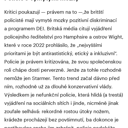
Kritici poukazují — právem na to —,že britští
policisté mají vymyté mozky pozitivní diskriminací
a programem DEI. Britská média citují vyjádření
policejního ředitelství pro Hamphsire a ostrov Wight,
které v roce 2022 prohlásilo, že „nejvyššími
prioritami je být antirastistický, etický a inkluzivní“.
Policie je právem kritizována, že svou společenskou
roli chápe dosti perverzně. Jenže za tohle rozhodně
nemůže jen Starmer. Tento trend začal dávno před
ním, rozhodně už za dlouhé konzervativní vlády.
Výsledkem je nefunkční policie, která hlídá (a trestá)
vyjádření na sociálních sítích i jinde, nicméně jinak
zoufale selhává: rekordně rostou útoky nožem,
krádeže procházejí bez povšimnutí, ba dokonce je
postihována snaha jim zabránit, policie nedokáže