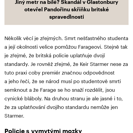
Jiný metr na bílé? Skandál v Glastonbury
otevřel Pandořinu skříňku britské
spravedlnosti
Několik věcí je zřejmých. Smrt nešťastného studenta
a její okolnosti velice pomůžou Farageovi. Stejně tak
je zřejmé, že britská policie uplatňuje dvojí
standardy. Je rovněž zřejmé, že Keir Starmer nese za
tuto praxi coby premiér značnou odpovědnost
a jeho řeči, že se národ musí po studentově smrti
semknout a že Farage se ho snaží rozdělit, jsou
cynické bláboly. Na druhou stranu je ale jasné i to,
že za uplatňování dvojího standardu nemůže jen
Starmer.
Policie s vymytými mozky