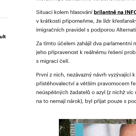
Situaci kolem hlasování
brilantně na INF
v krátkosti připomeňme, že lídr křesťansk
imigračních pravidel s podporou Alterna
ult
Za tímto účelem zahájil dva parlamentní
jeho připravenost k reálnému řešení prob
s migrací čelí.
První z nich, nezávazný návrh vyzývající 
přistěhovalectví a větším pravomocem fed
neúspěšných žadatelů o azyl (z nichž víc 
na to nemají nárok), byl přijat pouze s p