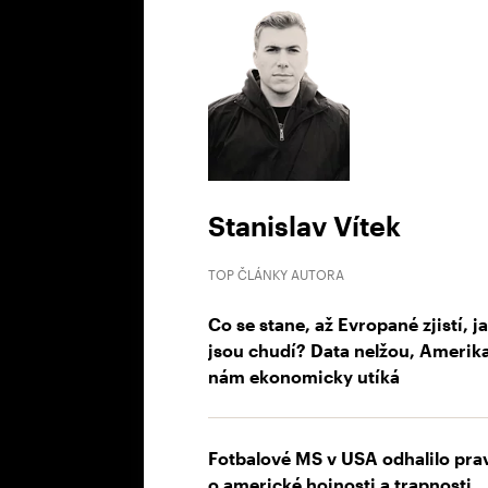
Stanislav Vítek
TOP ČLÁNKY AUTORA
Co se stane, až Evropané zjistí, j
jsou chudí? Data nelžou, Amerik
nám ekonomicky utíká
Fotbalové MS v USA odhalilo pra
o americké hojnosti a trapnosti