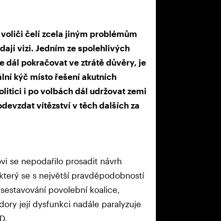
oliči čelí zcela jiným problémům
rádají vizi. Jedním ze spolehlivých
 dál pokračovat ve ztrátě důvěry, je
lní kýč místo řešení akutních
itici i po volbách dál udržovat zemi
vzdat vítězství v těch dalších za
i se nepodařilo prosadit návrh
 který se s největší pravděpodobností
 sestavování povolební koalice,
ry její dysfunkci nadále paralyzuje
D.