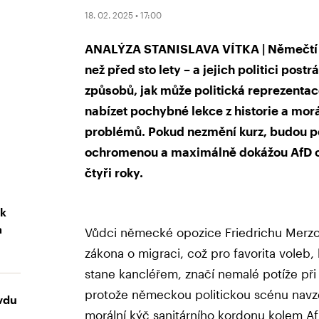
18. 02. 2025 • 17:00
ANALÝZA STANISLAVA VÍTKA | Němečtí v
než před sto lety – a jejich politici post
způsobů, jak může politická reprezentace
nabízet pochybné lekce z historie a morá
problémů. Pokud nezmění kurz, budou pol
ochromenou a maximálně dokážou AfD ode
čtyři roky.
ak
a
Vůdci německé opozice Friedrichu Merzov
zákona o migraci, což pro favorita voleb,
stane kancléřem, značí nemalé potíže při
protože německou politickou scénu navzdo
vdu
morální kýč sanitárního kordonu kolem Af