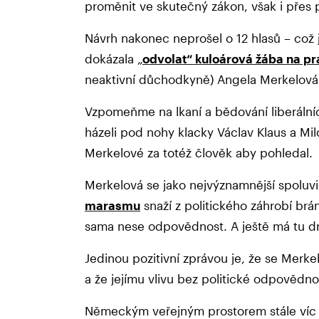
proměnit ve skutečný zákon, však i přes
Návrh nakonec neprošel o 12 hlasů – což 
dokázala „
odvolat“ kuloárová žába na p
neaktivní důchodkyně) Angela Merkelová
Vzpomeňme na lkaní a bědování liberáln
házeli pod nohy klacky Václav Klaus a M
Merkelové za totéž člověk aby pohledal.
Merkelová se jako nejvýznamnější spoluv
marasmu
snaží z politického záhrobí brá
sama nese odpovědnost. A ještě má tu dr
Jedinou pozitivní zprávou je, že se Merke
a že jejímu vlivu bez politické odpovědno
Německým veřejným prostorem stále víc 