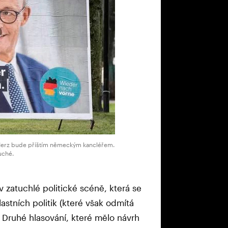
Merz bude příštím německým kancléřem.
uché.
v zatuchlé politické scéně, která se
vlastních politik (které však odmítá
. Druhé hlasování, které mělo návrh