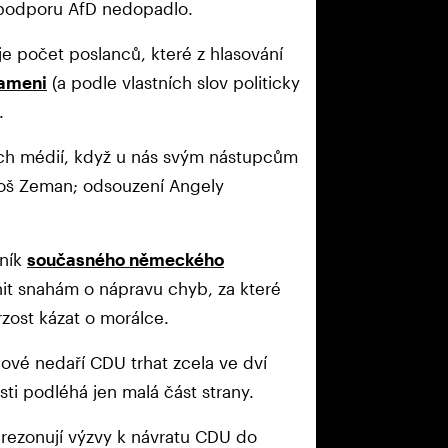
 podporu AfD nedopadlo.
je počet poslanců, které z hlasování
rameni
(a podle vlastních slov politicky
.
ích médií, když u nás svým nástupcům
iloš Zeman; odsouzení Angely
iník
současného německého
nit snahám o nápravu chyb, za které
zost kázat o morálce.
lové nedaří CDU trhat zcela ve dví
sti podléhá jen malá část strany.
rezonují výzvy k návratu CDU do