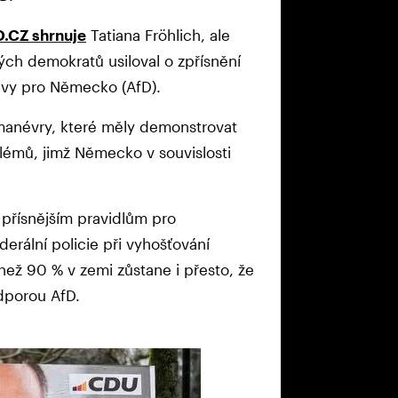
O.CZ shrnuje
Tatiana Fröhlich, ale
ých demokratů usiloval o zpřísnění
tivy pro Německo (AfD).
 manévry, které měly demonstrovat
lémů, jimž Německo v souvislosti
k přísnějším pravidlům pro
erální policie při vyhošťování
než 90 % v zemi zůstane i přesto, že
odporou AfD.