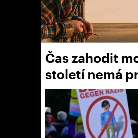
Čas zahodit mo
století nemá p