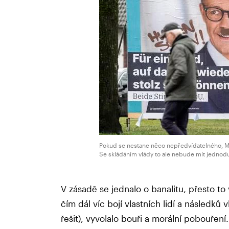
Pokud se nestane něco nepředvídatelného, 
Se skládáním vlády to ale nebude mít jednod
V zásadě se jednalo o banalitu, přesto to 
čím dál víc bojí vlastních lidí a následků 
řešit), vyvolalo bouři a morální pobouření