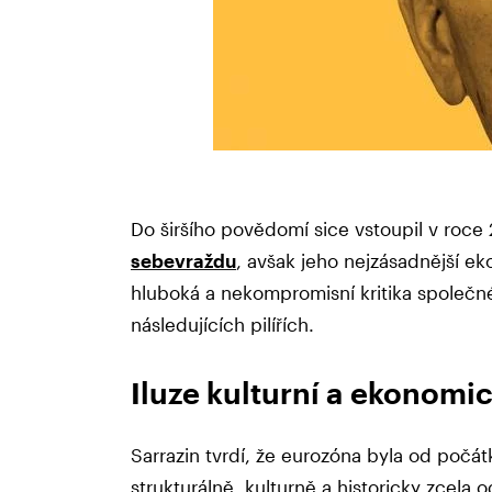
Do širšího povědomí sice vstoupil v roc
sebevraždu
, avšak jeho nejzásadnější e
hluboká a nekompromisní kritika společné
následujících pilířích.
Iluze kulturní a ekonom
Sarrazin tvrdí, že eurozóna byla od poč
strukturálně, kulturně a historicky zcela