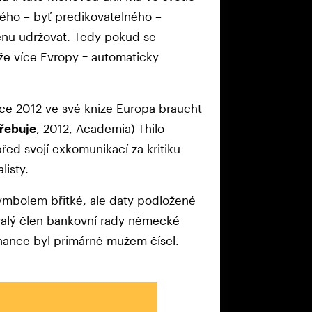
ého – byť predikovatelného –
cenu udržovat. Tedy pokud se
že více Evropy = automaticky
oce 2012 ve své knize Europa braucht
řebuje
, 2012, Academia) Thilo
řed svojí exkomunikací za kritiku
alisty.
ymbolem břitké, ale daty podložené
ývalý člen bankovní rady německé
finance byl primárně mužem čísel.