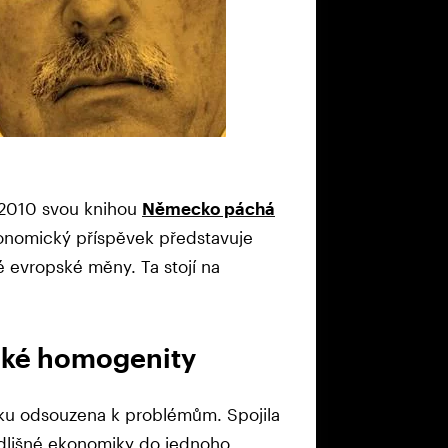
e 2010 svou knihou
Německo páchá
konomický příspěvek představuje
 evropské měny. Ta stojí na
ické homogenity
átku odsouzena k problémům. Spojila
 odlišné ekonomiky do jednoho