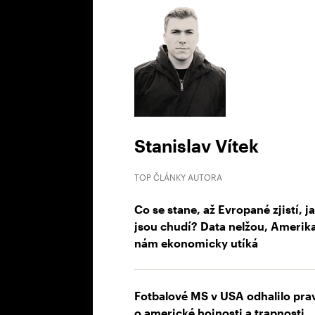
Stanislav Vítek
TOP ČLÁNKY AUTORA
Co se stane, až Evropané zjistí, j
jsou chudí? Data nelžou, Amerik
nám ekonomicky utíká
Fotbalové MS v USA odhalilo pra
o americké hojnosti a trapnosti