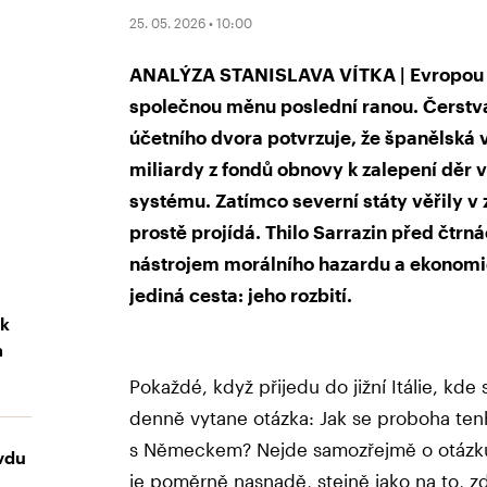
25. 05. 2026 • 10:00
ANALÝZA STANISLAVA VÍTKA | Evropou ot
společnou měnu poslední ranou. Čerstv
účetního dvora potvrzuje, že španělská
miliardy z fondů obnovy k zalepení dě
systému. Zatímco severní státy věřily v 
prostě projídá. Thilo Sarrazin před čtrnác
nástrojem morálního hazardu a ekonomi
jediná cesta: jeho rozbití.
ak
a
Pokaždé, když přijedu do jižní Itálie, kde
denně vytane otázka: Jak se proboha tenh
s Německem? Nejde samozřejmě o otázku 
vdu
je poměrně nasnadě, stejně jako na to, zd