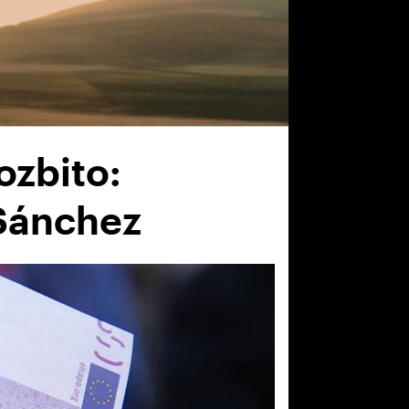
ozbito:
 Sánchez