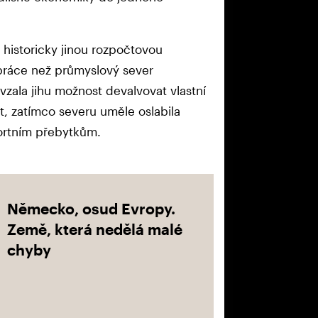
á historicky jinou rozpočtovou
u práce než průmyslový sever
ala jihu možnost devalvovat vlastní
, zatímco severu uměle oslabila
ortním přebytkům.
Německo, osud Evropy.
Země, která nedělá malé
chyby