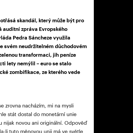
řásá skandál, který může být pro
á auditní zpráva Evropského
 vláda Pedra Sáncheze využila
r ve svém neudržitelném důchodovém
zelenou transformaci, jih peníze
ti lety nemýlil – euro se stalo
cké zombifikace, ze kterého vede
 se zrovna nacházím, mi na mysli
le stát dostal do monetární unie
nijak novou ani originální. Odpověď
a-li tuto měnovou unii má ve světle