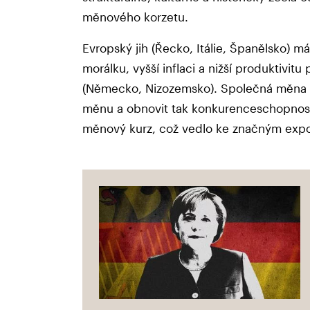
měnového korzetu.
Evropský jih (Řecko, Itálie, Španělsko) m
morálku, vyšší inflaci a nižší produktivit
(Německo, Nizozemsko). Společná měna vz
měnu a obnovit tak konkurenceschopnost
měnový kurz, což vedlo ke značným exp