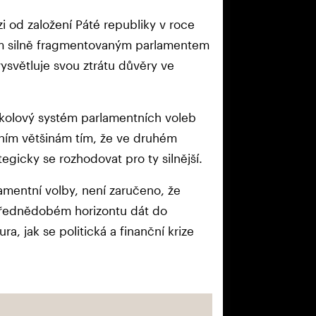
izi od založení Páté republiky v roce
ým silně fragmentovaným parlamentem
vysvětluje svou ztrátu důvěry ve
ukolový systém parlamentních voleb
ilním většinám tím, že ve druhém
tegicky se rozhodovat pro ty silnější.
amentní volby, není zaručeno, že
střednědobém horizontu dát do
a, jak se politická a finanční krize