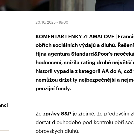
20. 10. 2025 • 18:00
KOMENTÁŘ LENKY ZLÁMALOVÉ | Francie s
obřích sociálních výdajů a dluhů. Řešení 
října agentura Standard&Poor's neoček
hodnocení, snížila rating druhé největš
historii vypadla z kategorii AA do A, což
nemůžou držet ty nejbezpečnější a nejmé
penzijní fondy.
anci
Ze
zprávy S&P
je zřejmé, že především z
dostat dlouhodobě pod kontrolu obří sociá
obrovských dluhů.