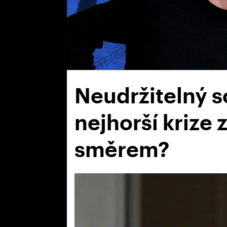
Neudržitelný so
nejhorší krize
směrem?