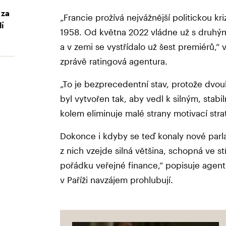
 za
„Francie prožívá nejvážnější politickou kr
lí
1958. Od května 2022 vládne už s druh
a v zemi se vystřídalo už šest premiérů,“ 
zprávě ratingová agentura.
„To je bezprecedentní stav, protože dvo
byl vytvořen tak, aby vedl k silným, stab
kolem eliminuje malé strany motivací stra
Dokonce i kdyby se teď konaly nové parl
z nich vzejde silná většina, schopná ve 
pořádku veřejné finance,“ popisuje agentur
v Paříži navzájem prohlubují.