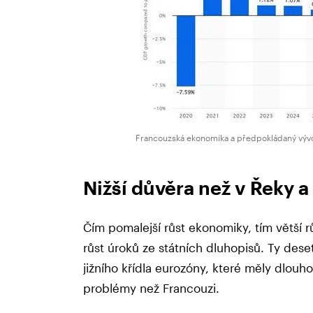
Francouzská ekonomika a předpokládaný vývoj
Nižší důvěra než v Řeky 
Čím pomalejší růst ekonomiky, tím větší rů
růst úroků ze státních dluhopisů. Ty dese
jižního křídla eurozóny, které měly dlouh
problémy než Francouzi.