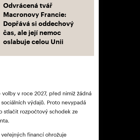
Odvrácená tvář
Macronovy Francie:
Dopřává si oddechový
čas, ale její nemoc
oslabuje celou Unii
ké volby v roce 2027, před nimiž žádná
 sociálních výdajů. Proto nevypadá
lo stlačit rozpočtový schodek ze
enta.
 veřejných financí ohrožuje