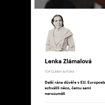
Lenka Zlámalová
TOP ČLÁNKY AUTORA
Další rána důvěře v EU. Europosl
schválili něco, čemu sami
nerozuměli