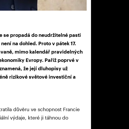
e propadá do neudržitelné pasti
není na dohled. Proto v pátek 17.
ávaně, mimo kalendář pravidelných
í ekonomiky Evropy. Paříž poprvé v
 znamená, že její dluhopisy už
ně rizikové světové investiční a
tratila důvěru ve schopnost Francie
lní výdaje, které ji táhnou do