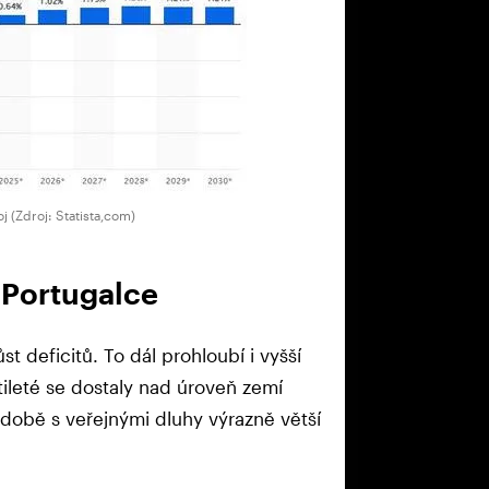
 (Zdroj: Statista,com)
a Portugalce
st deficitů. To dál prohloubí i vyšší
tileté se dostaly nad úroveň zemí
odobě s veřejnými dluhy výrazně větší