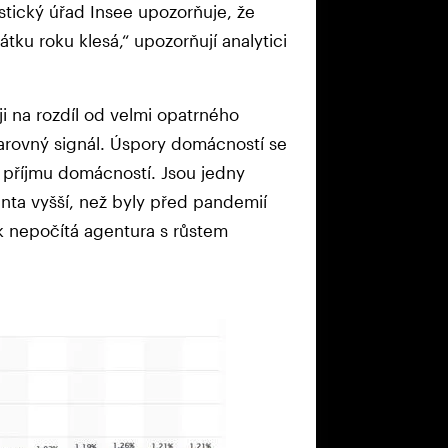
tický úřad Insee upozorňuje, že
ku roku klesá,“ upozorňují analytici
 ji na rozdíl od velmi opatrného
arovný signál. Úspory domácností se
 příjmu domácností. Jsou jedny
nta vyšší, než byly před pandemií
rok nepočítá agentura s růstem