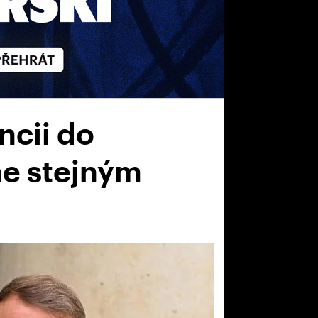
ncii do
me stejným