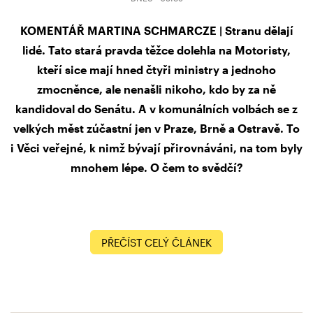
KOMENTÁŘ MARTINA SCHMARCZE | Stranu dělají
lidé. Tato stará pravda těžce dolehla na Motoristy,
kteří sice mají hned čtyři ministry a jednoho
zmocněnce, ale nenašli nikoho, kdo by za ně
kandidoval do Senátu. A v komunálních volbách se z
velkých měst zúčastní jen v Praze, Brně a Ostravě. To
i Věci veřejné, k nimž bývají přirovnáváni, na tom byly
mnohem lépe. O čem to svědčí?
PŘEČÍST CELÝ ČLÁNEK