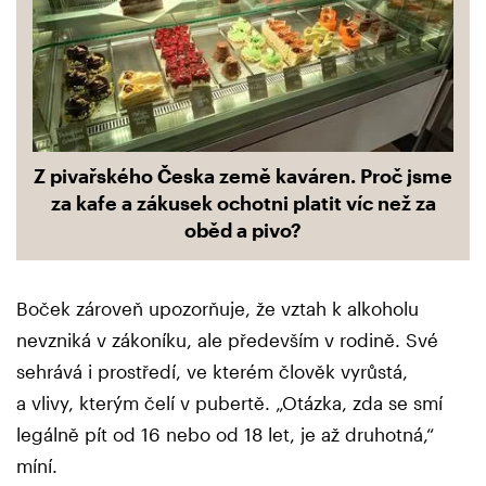
Z pivařského Česka země kaváren. Proč jsme
za kafe a zákusek ochotni platit víc než za
oběd a pivo?
Boček zároveň upozorňuje, že vztah k alkoholu
nevzniká v zákoníku, ale především v rodině. Své
sehrává i prostředí, ve kterém člověk vyrůstá,
a vlivy, kterým čelí v pubertě. „Otázka, zda se smí
legálně pít od 16 nebo od 18 let, je až druhotná,“
míní.