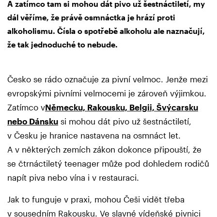
A zatímco tam si mohou dát pivo už šestnáctiletí, my
dál věříme, že právě osmnáctka je hrází proti
alkoholismu. Čísla o spotřebě alkoholu ale naznačují,
že tak jednoduché to nebude.
Česko se rádo označuje za pivní velmoc. Jenže mezi
evropskými pivními velmocemi je zároveň výjimkou.
Zatímco v
Německu, Rakousku, Belgii, Švýcarsku
nebo Dánsku
si mohou dát pivo už šestnáctiletí,
v Česku je hranice nastavena na osmnáct let.
A v některých zemích zákon dokonce připouští, že
se čtrnáctiletý teenager může pod dohledem rodičů
napít piva nebo vína i v restauraci.
Jak to funguje v praxi, mohou Češi vidět třeba
v sousedním Rakousku. Ve slavné vídeňské pivnici