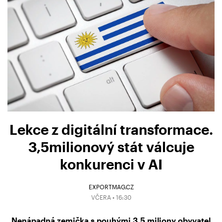
Lekce z digitální transformace.
3,5milionový stát válcuje
konkurenci v AI
EXPORTMAG.CZ
VČERA • 16:30
Nenápadná zemička s pouhými 3,5 miliony obyvatel