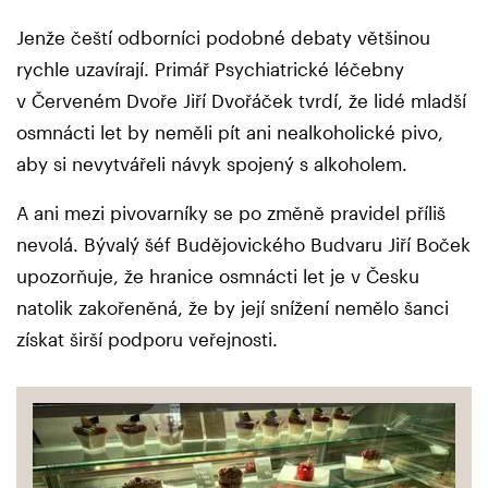
Jenže čeští odborníci podobné debaty většinou
rychle uzavírají. Primář Psychiatrické léčebny
v Červeném Dvoře Jiří Dvořáček tvrdí, že lidé mladší
osmnácti let by neměli pít ani nealkoholické pivo,
aby si nevytvářeli návyk spojený s alkoholem.
A ani mezi pivovarníky se po změně pravidel příliš
nevolá. Bývalý šéf Budějovického Budvaru Jiří Boček
upozorňuje, že hranice osmnácti let je v Česku
natolik zakořeněná, že by její snížení nemělo šanci
získat širší podporu veřejnosti.