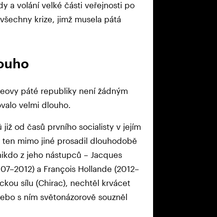
y a volání velké části veřejnosti po
šechny krize, jimž musela pátá
louho
leovy páté republiky není žádným
valo velmi dlouho.
již od časů prvního socialisty v jejím
– ten mimo jiné prosadil dlouhodobě
l nikdo z jeho nástupců – Jacques
07–2012) a François Hollande (2012–
ckou sílu (Chirac), nechtěl krvácet
nebo s ním světonázorově souzněl