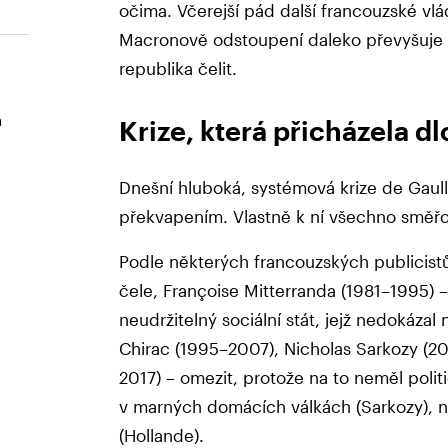
očima. Včerejší pád další francouzské vlád
Macronově odstoupení daleko převyšuje v
republika čelit.
a
Krize, která přicházela d
Dnešní hluboká, systémová krize de Gaul
překvapením. Vlastně k ní všechno směřo
Podle některých francouzských publicistů 
čele, Françoise Mitterranda (1981–1995) 
neudržitelný sociální stát, jejž nedokáza
Chirac (1995–2007), Nicholas Sarkozy (20
2017) – omezit, protože na to neměl politi
v marných domácích válkách (Sarkozy), 
(Hollande).