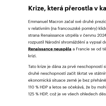
Krize, která přerostla v k
Emmanuel Macron začal své druhé prezid
v relativním (na francouzské poměry) klid
strana Renaissance utrpěla v červnu 2024,
rozpustil Národní shromáždění a vypsal d
Renaissance neuspěla
a Francie se od té
krizi.
Tato krize je dána za prvé neschopností sl
druhé neschopností začít škrtat ve státn
ekonomická situace země je bez přehánění
110 % HDP a letos se očekává, že by moh
125 % HDP, což je ve všech ohledech děsi