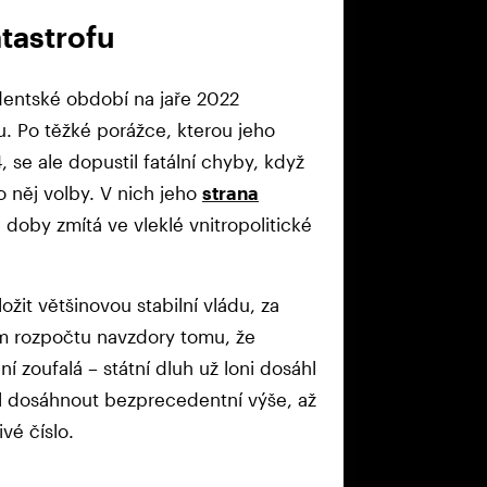
atastrofu
entské období na jaře 2022
u. Po těžké porážce, kterou jeho
 se ale dopustil fatální chyby, když
o něj volby. V nich jeho
strana
 doby zmítá ve vleklé vnitropolitické
ožit většinovou stabilní vládu, za
ím rozpočtu navzdory tomu, že
 zoufalá – státní dluh už loni dosáhl
l dosáhnout bezprecedentní výše, až
vé číslo.