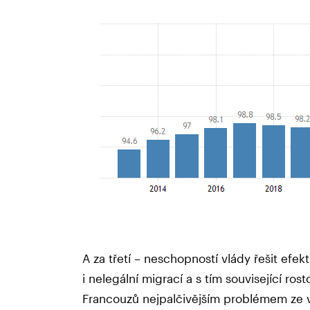
A za třetí – neschopností vlády řešit efekti
i nelegální migrací a s tím související rost
Francouzů nejpalčivějším problémem ze 