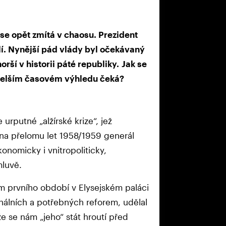
 opět zmítá v chaosu. Prezident
ílí. Nynější pád vlády byl očekávaný
rší v historii páté republiky. Jak se
 v delším časovém výhledu čeká?
urputné „alžírské krize“, jež
l na přelomu let 1958/1959 generál
konomicky i vnitropoliticky,
mluvě.
 prvního období v Elysejském paláci
onálních a potřebných reforem, udělal
že se nám „jeho“ stát hroutí před