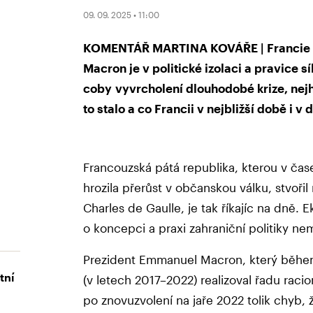
09. 09. 2025 • 11:00
KOMENTÁŘ MARTINA KOVÁŘE | Francie se
Macron je v politické izolaci a pravice s
coby vyvrcholení dlouhodobé krize, nejho
to stalo a co Francii v nejbližší době i
Francouzská pátá republika, kterou v čase 
hrozila přerůst v občanskou válku, stvoři
Charles de Gaulle, je tak říkajíc na dně. E
o koncepci a praxi zahraniční politiky ne
Prezident Emmanuel Macron, který během
tní
(v letech 2017–2022) realizoval řadu raci
po znovuzvolení na jaře 2022 tolik chyb, 