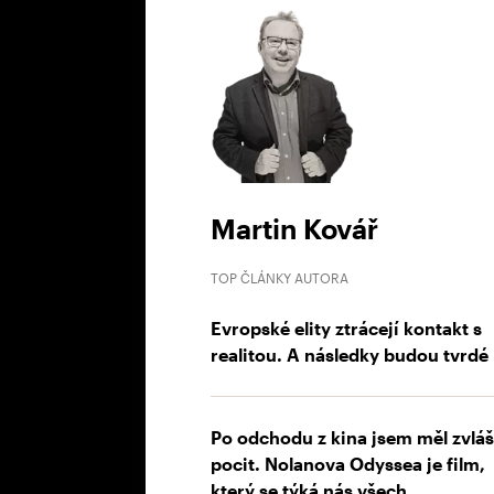
Martin Kovář
TOP ČLÁNKY AUTORA
Evropské elity ztrácejí kontakt s
realitou. A následky budou tvrdé
Po odchodu z kina jsem měl zvláš
pocit. Nolanova Odyssea je film,
který se týká nás všech