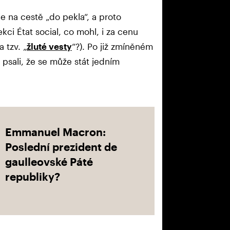
je na cestě „do pekla“, a proto
ci État social, co mohl, i za cenu
 tzv. „
žluté vesty
“?). Po již zmíněném
psali, že se může stát jedním
Emmanuel Macron:
Poslední prezident de
gaulleovské Páté
republiky?