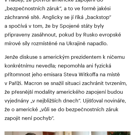
„bezpečnostních záruk“, a to ve formě jakési
záchranné sítě. Anglicky se jí říká „backstop“
a spočívá v tom, že by Spojené státy byly
připraveny zasáhnout, pokud by Rusko evropské
mírové síly rozmístěné na Ukrajině napadlo.
Jenže diskuse s americkým prezidentem k ničemu
konkrétnímu nevedla; nepomohla ani fyzická
přítomnost jeho emisara Steva Witkoffa na místě
v Paříži. Macron se snažil situaci zachránit tvrzením,
že přesnější modality amerického zapojení budou
vyjednány „v nejbližších dnech“. Ujišťoval novináře,
že o americké „vůli se do bezpečnostních záruk
zapojit není pochyb“.