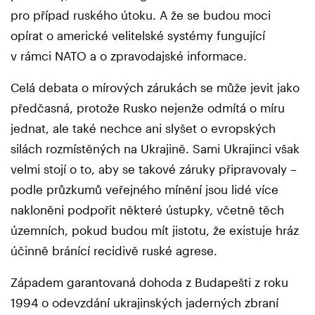
pro případ ruského útoku. A že se budou moci
opírat o americké velitelské systémy fungující
v rámci NATO a o zpravodajské informace.
Celá debata o mírových zárukách se může jevit jako
předčasná, protože Rusko nejenže odmítá o míru
jednat, ale také nechce ani slyšet o evropských
silách rozmístěných na Ukrajině. Sami Ukrajinci však
velmi stojí o to, aby se takové záruky připravovaly –
podle průzkumů veřejného mínění jsou lidé více
nakloněni podpořit některé ústupky, včetně těch
územních, pokud budou mít jistotu, že existuje hráz
účinně bránící recidivě ruské agrese.
Západem garantovaná dohoda z Budapešti z roku
1994 o odevzdání ukrajinských jaderných zbraní