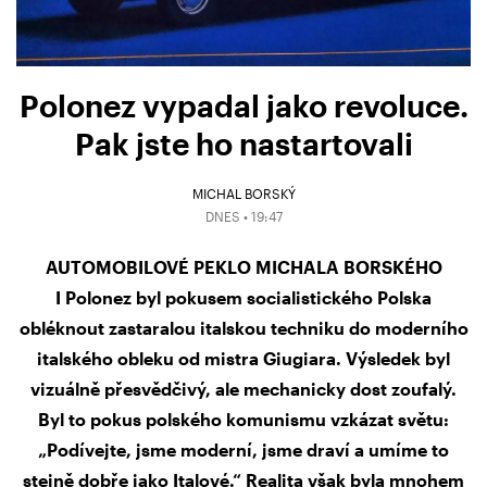
Polonez vypadal jako revoluce.
Pak jste ho nastartovali
MICHAL BORSKÝ
DNES • 19:47
AUTOMOBILOVÉ PEKLO MICHALA BORSKÉHO
I Polonez byl pokusem socialistického Polska
obléknout zastaralou italskou techniku do moderního
italského obleku od mistra Giugiara. Výsledek byl
vizuálně přesvědčivý, ale mechanicky dost zoufalý.
Byl to pokus polského komunismu vzkázat světu:
„Podívejte, jsme moderní, jsme draví a umíme to
stejně dobře jako Italové.“ Realita však byla mnohem