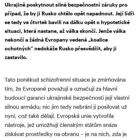
Ukrajině poskytnout silné bezpečnostní záruky pro
případ, že by ji Rusko chtělo opět napadnout. Její lídři
se tedy ve čtvrtek bavili na dálku opět o hypotetické
situaci, která nastane, až válka skončí. Jenže válka
nekončí a žádná Evropany vedená „koalice
ochotných“ nedokáže Rusko přesvědčit, aby ji
zastavilo.
Tato poněkud schizofrenní situace je zmírňována
tím, že Evropané považují a označují za hlavní
budoucí garanci ukrajinské bezpečnosti její vlastní
silnou armádu; nic jim tedy nebrání ji posilovat už
nyní, což také dělají. Evropská unie vytvořila
nástroje, jež umožňují členským státům snáze
získávat prostředky na obranu – je na nich, zda je