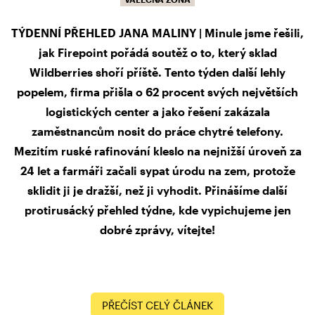
TÝDENNÍ PŘEHLED JANA MALINY | Minule jsme řešili,
jak Firepoint pořádá soutěž o to, který sklad
Wildberries shoří příště. Tento týden další lehly
popelem, firma přišla o 62 procent svých největších
logistických center a jako řešení zakázala
zaměstnancům nosit do práce chytré telefony.
Mezitím ruské rafinování kleslo na nejnižší úroveň za
24 let a farmáři začali sypat úrodu na zem, protože
sklidit ji je dražší, než ji vyhodit. Přinášíme další
protirusácký přehled týdne, kde vypichujeme jen
dobré zprávy, vítejte!
PŘEČÍST CELÝ ČLÁNEK