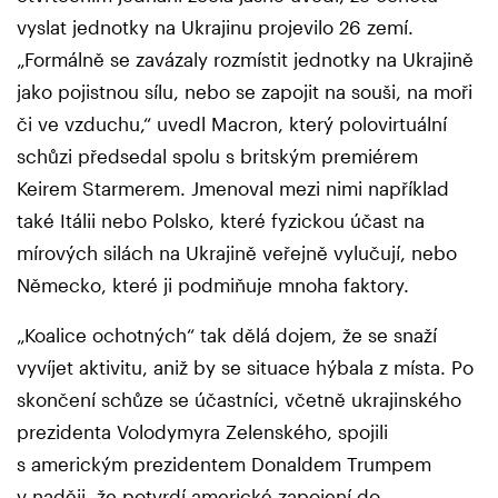
vyslat jednotky na Ukrajinu projevilo 26 zemí.
„Formálně se zavázaly rozmístit jednotky na Ukrajině
jako pojistnou sílu, nebo se zapojit na souši, na moři
či ve vzduchu,“ uvedl Macron, který polovirtuální
schůzi předsedal spolu s britským premiérem
Keirem Starmerem. Jmenoval mezi nimi například
také Itálii nebo Polsko, které fyzickou účast na
mírových silách na Ukrajině veřejně vylučují, nebo
Německo, které ji podmiňuje mnoha faktory.
„Koalice ochotných“ tak dělá dojem, že se snaží
vyvíjet aktivitu, aniž by se situace hýbala z místa. Po
skončení schůze se účastníci, včetně ukrajinského
prezidenta Volodymyra Zelenského, spojili
s americkým prezidentem Donaldem Trumpem
v naději, že potvrdí americké zapojení do