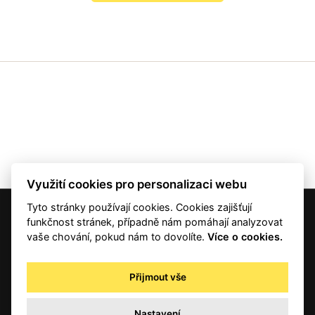
Využití cookies pro personalizaci webu
Tyto stránky používají cookies. Cookies zajišťují
© 2001 — 2026 Copyright CMI News a dodavatelé obsahu. |
Cookies
funkčnost stránek, případně nám pomáhají analyzovat
Kontakt
vaše chování, pokud nám to dovolíte.
Více o cookies.
RSS
Autorská práva
Přijmout vše
Zpracování osobních údajů - registrovaní a předplatitelé
Zpracování osobních údajů pro novinářské a další účely
Nastavení