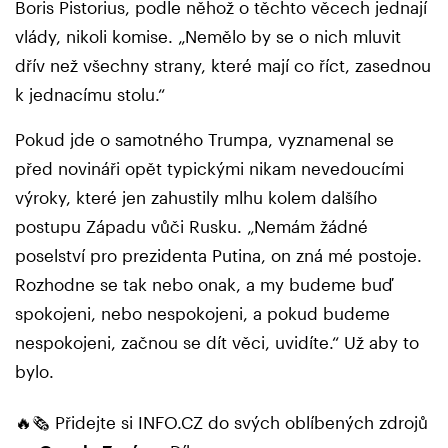
Boris Pistorius, podle něhož o těchto věcech jednají
vlády, nikoli komise. „Nemělo by se o nich mluvit
dřív než všechny strany, které mají co říct, zasednou
k jednacímu stolu.“
Pokud jde o samotného Trumpa, vyznamenal se
před novináři opět typickými nikam nevedoucími
výroky, které jen zahustily mlhu kolem dalšího
postupu Západu vůči Rusku. „Nemám žádné
poselství pro prezidenta Putina, on zná mé postoje.
Rozhodne se tak nebo onak, a my budeme buď
spokojeni, nebo nespokojeni, a pokud budeme
nespokojeni, začnou se dít věci, uvidíte.“ Už aby to
bylo.
🔥🗞️ Přidejte si INFO.CZ do svých oblíbených zdrojů