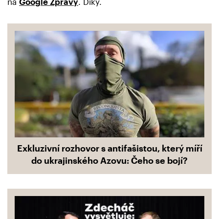
na
Google Zprávy
. Díky.
Exkluzivní rozhovor s antifašistou, který míří
do ukrajinského Azovu: Čeho se bojí?