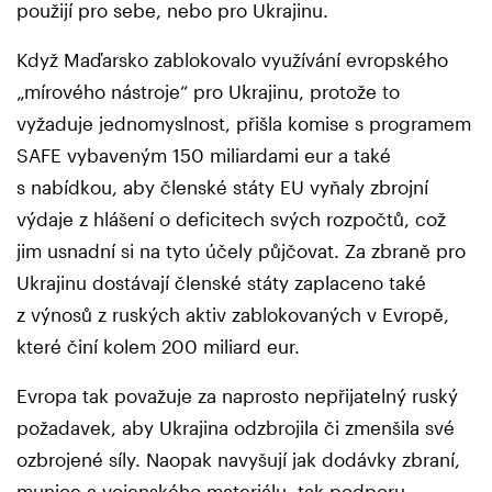
použijí pro sebe, nebo pro Ukrajinu.
Když Maďarsko zablokovalo využívání evropského
„mírového nástroje“ pro Ukrajinu, protože to
vyžaduje jednomyslnost, přišla komise s programem
SAFE vybaveným 150 miliardami eur a také
s nabídkou, aby členské státy EU vyňaly zbrojní
výdaje z hlášení o deficitech svých rozpočtů, což
jim usnadní si na tyto účely půjčovat. Za zbraně pro
Ukrajinu dostávají členské státy zaplaceno také
z výnosů z ruských aktiv zablokovaných v Evropě,
které činí kolem 200 miliard eur.
Evropa tak považuje za naprosto nepřijatelný ruský
požadavek, aby Ukrajina odzbrojila či zmenšila své
ozbrojené síly. Naopak navyšují jak dodávky zbraní,
munice a vojenského materiálu, tak podporu