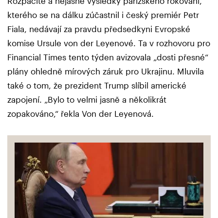
Rozpačité a nejasné výsledky pařížského rokování,
kterého se na dálku zúčastnil i český premiér Petr
Fiala, nedávají za pravdu předsedkyni Evropské
komise Ursule von der Leyenové. Ta v rozhovoru pro
Financial Times tento týden avizovala „dosti přesné“
plány ohledně mírových záruk pro Ukrajinu. Mluvila
také o tom, že prezident Trump slíbil americké
zapojení. „Bylo to velmi jasně a několikrát
zopakováno,“ řekla Von der Leyenová.