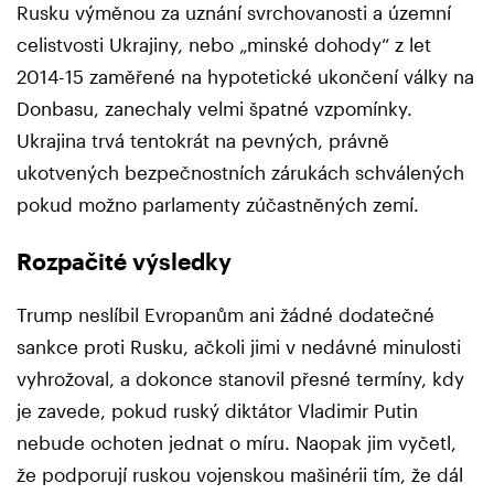
Rusku výměnou za uznání svrchovanosti a územní
celistvosti Ukrajiny, nebo „minské dohody“ z let
2014-15 zaměřené na hypotetické ukončení války na
Donbasu, zanechaly velmi špatné vzpomínky.
Ukrajina trvá tentokrát na pevných, právně
ukotvených bezpečnostních zárukách schválených
pokud možno parlamenty zúčastněných zemí.
Rozpačité výsledky
Trump neslíbil Evropanům ani žádné dodatečné
sankce proti Rusku, ačkoli jimi v nedávné minulosti
vyhrožoval, a dokonce stanovil přesné termíny, kdy
je zavede, pokud ruský diktátor Vladimir Putin
nebude ochoten jednat o míru. Naopak jim vyčetl,
že podporují ruskou vojenskou mašinérii tím, že dál