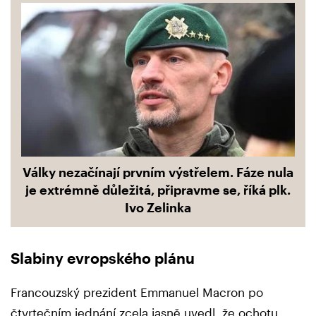
Války nezačínají prvním výstřelem. Fáze nula
je extrémně důležitá, připravme se, říká plk.
Ivo Zelinka
Slabiny evropského plánu
Francouzský prezident Emmanuel Macron po
čtvrtečním jednání zcela jasně uvedl, že ochotu