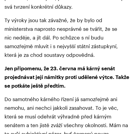
svá tvrzení konkrétní důkazy.
Ty výroky jsou tak závažné, že by bylo od
ministerstva naprosto nesprávné se tvářit, že se
nic neděje, a jít dál. Po schůzce s ní budu
samozřejmě mluvit i s nejvyšší státní zástupkyní,
která je za chod soustavy odpovědná.
Jen připomenu, že 23. června má kárný senát
projednávat její námitky proti udělené výtce. Takže
se potkáte ještě předtím.
Do samotného kárného řízení já samozřejmě ani
nemohu, ani nechci jakkoli zasahovat. To je věc,
která se musí odehrát výhradně před kárným
senátem a ten jistě zváží všechny okolnosti. Mám na
to svůj subjektivní názor, byť čerpaný pouze