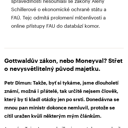
spravedlnosti nesouhlasí se zákony Aleny
Schillerové o ekonomické ochraně státu a
FAÚ. Tejc odmítá prolomení mlčenlivosti a
online přístupy FAU do databází komor.
Gottwaldův zákon, nebo Moneyval? Střet
o nevysvětlitelný původ majetku.
Petr Dimun: Takže, byť si tykáme, jsme dlouholetí
známí, možná i přátelé, tak
určitě nejsem člověk,
který by ti kladl otázky jen po srsti. Donedávna se
mnou
pan ministr dokonce nemluvil, protože se
cítil uražen kvůli některým mým článkům.