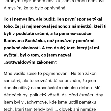
Jeroným Tejc: Jenom chvilku jsem s tebou nemluvil.
A myslím, že to bylo oprávněné.
To si nemyslím, ale budiž. Ten první spor se týkal
toho, že jsi
nejmenoval jednoho z náměstků, kteří ti
byli v podstatě určeni, a to pana
ex-soudce
Radovana Suchánka, což provázely poměrně
podivné okolnosti. A ten
druhý text, který jsi mi
vyčítal, byl o tom, co jsem nazval
„Gottwaldovým
zákonem“.
Mně vadilo spíše to pojmenování. Ne ten zákon
samotný, ale to srovnání. Já se přiznám, že jsem
docela citlivý na srovnávání s minulou dobou. Můj
dědeček byl politický vězeň. Asi před čtrnácti dny
jsem byl v Jáchymově, kde jsme uctili památku
těch, kteří tam tehdy byli … člověk ani nemůže