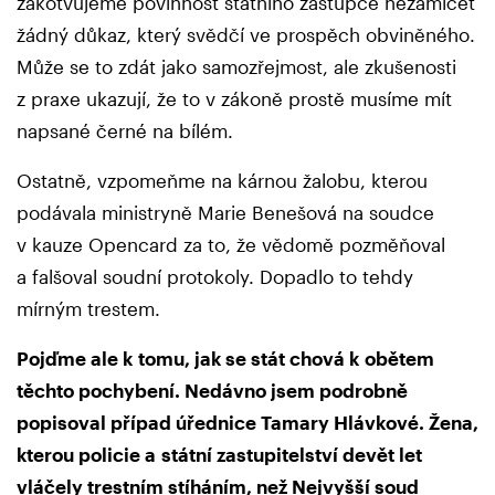
zakotvujeme povinnost státního zástupce nezamlčet
žádný důkaz, který svědčí ve prospěch obviněného.
Může se to zdát jako samozřejmost, ale zkušenosti
z praxe ukazují, že to v zákoně prostě musíme mít
napsané černé na bílém.
Ostatně, vzpomeňme na kárnou žalobu, kterou
podávala ministryně Marie Benešová na soudce
v kauze Opencard za to, že vědomě pozměňoval
a falšoval soudní protokoly. Dopadlo to tehdy
mírným trestem.
Pojďme ale k tomu, jak se stát chová k obětem
těchto pochybení. Nedávno jsem podrobně
popisoval případ úřednice Tamary Hlávkové. Žena,
kterou policie a státní zastupitelství devět let
vláčely trestním stíháním, než Nejvyšší soud