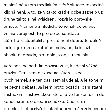
minimálně v tom mediálním světě situace rozhodně
klidná není. A to, že v takto krátké době zaznělo už
druhé takto silné vyjádření, rozvířilo obrovské
emoce. Nicméně z hlediska toho, jak celou věc
vnímá veřejnost, to pro celou soustavu
státního zastupitelství prostě není dobré. Je úplně
jedno, jaké jsou skutečné motivace, kde leží
absolutní pravda, ale tohle je objektivní fakt.
Veřejnost se nad tím pozastavuje, klade si vážné
otázky. Četl jsem diskuse na sítích – sice
bych neměl, ale ten čas jsem si udělal. A je to velmi
nepěkná debata. Já jsem proto požádal paní státní
zástupkyni Lastoveckou, která je ve funkci tuším do
konce srpna, o osobní schůzku. Chci si s ní
promluvit, chci slyšet, jak situaci vnímá a zda má pro