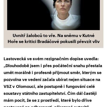
Uvnitř žalobců to vře. Na sněmu v Kutné
Hoře se kritici Bradáčové pokusili převzít vliv
Lastovecká ve svém rezignačním dopise uvedla:
„Dlouhodobě jsem i přes počáteční snahu přestala
umět morálně i profesně přijmout směr, kterým se
pozvolna ve vedení začala ubírat nejen situace na
VSZ v Olomouci, ale postupně i fungování celé
soustavy státního zastupitelství. Čím dál častěji
mám pocit, že se z prostředí, které bylo dříve
postavené na odbornosti, přirozené autoritě