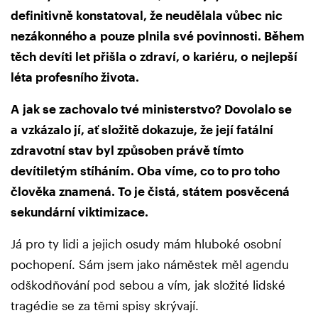
definitivně konstatoval, že neudělala vůbec nic
nezákonného a pouze plnila své povinnosti. Během
těch devíti let přišla o zdraví, o kariéru, o nejlepší
léta profesního života.
A jak se zachovalo tvé ministerstvo? Dovolalo se
a vzkázalo jí, ať složitě dokazuje, že
její fatální
zdravotní stav byl způsoben právě tímto
devítiletým stíháním. Oba
víme, co to pro toho
člověka znamená. To je čistá, státem posvěcená
sekundární
viktimizace.
Já pro ty lidi a jejich osudy mám hluboké osobní
pochopení. Sám jsem jako náměstek měl agendu
odškodňování pod sebou a vím, jak složité lidské
tragédie se za těmi spisy skrývají.