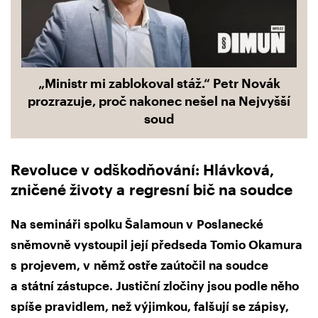
„Ministr mi zablokoval stáž.“ Petr Novák
prozrazuje, proč nakonec nešel na Nejvyšší
soud
Revoluce v odškodňování: Hlávková,
zničené životy a regresní bič na soudce
Na semináři spolku Šalamoun v Poslanecké
sněmovně vystoupil její předseda Tomio Okamura
s projevem, v němž ostře zaútočil na soudce
a státní zástupce. Justiční zločiny jsou podle něho
spíše pravidlem, než výjimkou, falšují se zápisy,