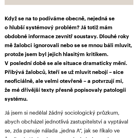
Když se na to podíváme obecně, nejedná se
o hlubší systémový
problém? Já totiž mám
obdobné informace zevnitř soustavy. Dlouhé roky
mě žalobci
ignorovali nebo se se mnou báli mluvit,
protože jsem byl jejich hlasitým
kritikem.
V poslední době se ale situace dramaticky mění.
Přibývá žalobců, kteří
se už mluvit nebojí – sice
neoficiálně, ale velmi otevřeně – a potvrzují mi,
že
mé dřívější texty přesně popisovaly patologii
systému.
Já jsem si nedělal žádný sociologický průzkum,
abych obcházel jednotlivá zastupitelství a vyptával
se, zda panuje nálada „jedna A“, jak se říkalo ve