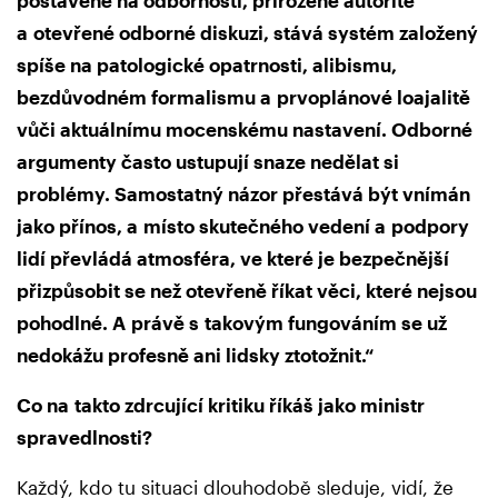
a otevřené odborné diskuzi, stává systém založený
spíše na patologické opatrnosti, alibismu,
bezdůvodném formalismu a prvoplánové loajalitě
vůči aktuálnímu mocenskému nastavení. Odborné
argumenty často ustupují snaze nedělat si
problémy. Samostatný názor přestává být vnímán
jako přínos, a místo skutečného vedení a podpory
lidí převládá atmosféra, ve které je bezpečnější
přizpůsobit se než otevřeně říkat věci, které nejsou
pohodlné. A
právě s takovým fungováním se už
nedokážu profesně ani lidsky ztotožnit.“
Co na
takto zdrcující kritiku říkáš jako ministr
spravedlnosti?
Každý, kdo tu situaci dlouhodobě sleduje, vidí, že