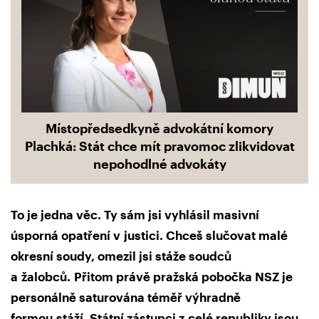
Místopředsedkyně advokátní komory
Plachká: Stát chce mít pravomoc zlikvidovat
nepohodlné advokáty
To je jedna věc. Ty sám jsi vyhlásil masivní
úsporná opatření v
justici. Chceš slučovat malé
okresní soudy, omezil jsi stáže soudců
a žalobců.
Přitom právě pražská pobočka NSZ je
personálně saturována téměř výhradně
formou
stáží. Státní zástupci z celé republiky jsou