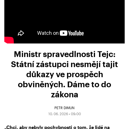
Ministr spravedlnosti Tejc:
Státní zástupci nesmějí tajit
důkazy ve prospěch
obviněných. Dáme to do
zákona
PETR DIMUN
10. 06. 2026 • 09:00
„Chci, aby nebyly pochybnosti o tom, že lidé na