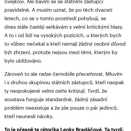
Švejkovi. Ale bavím se se státními zástupci
pravidelně. A musím uznat, že po těch dvaceti
letech, co se v tomto prostředí pohybuji, se
dnes stále častěji setkávám s velmi kritickými hlasy.
A to i od lidí na vysokých pozicích, u kterých bych
to vůbec nečekal a kteří nemají žádný osobní důvod
být zhrzení, protože nejsou mezi těmi, kterým by
bylo ubližováno.
Zároveň to ale nelze černobíle přeceňovat. Mluvím
i s druhou skupinou státních zástupců, kteří naopak
ty nespokojené velmi ostře kritizují. Tvrdí, že
soustava funguje standardně, žádný zásadní
problém neexistuje a že jde pouze o pár jedinců,
kteří neunesli nároky.
To je přesně ta rétorika Lenky Bradáčové. Ta tvrdí,