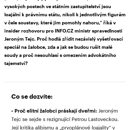
vysokých postech ve státním zastupitelství jsou
loajální k právnímu státu, nikoli k jednotlivým figurám
v čele soustavy, které jim pomohly nahoru,“ říká v
insider rozhovoru pro INFO.CZ ministr spravedlnosti
Jeroným Tejc. Proč hodlá zřídit nezávislý vyšetřovací
speciál na žalobce, zda a jak se budou rušit malé
soudy a proč nesouhlasí s omezením advokátního
tajemství?
Co se dozvíte:
•
Proč elitní žalobci práskají dveřmi:
Jeroným
Tejc se sejde s rezignující Petrou Lastoveckou.
Její kritika alibismu a „prvoplánové loajality“ v