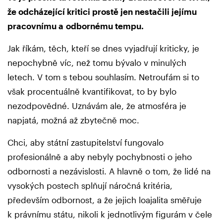
že odcházející kritici prostě jen nestačili jejímu
pracovnímu a odbornému tempu.
Jak říkám, těch, kteří se dnes vyjadřují kriticky, je
nepochybně víc, než tomu bývalo v minulých
letech. V tom s tebou souhlasím. Netroufám si to
však procentuálně kvantifikovat, to by bylo
nezodpovědné. Uznávám ale, že atmosféra je
napjatá, možná až zbytečně moc.
Chci, aby státní zastupitelství fungovalo
profesionálně a aby nebyly pochybnosti o jeho
odbornosti a nezávislosti. A hlavně o tom, že lidé na
vysokých postech splňují náročná kritéria,
především odbornost, a že jejich loajalita směřuje
k právnímu státu, nikoli k jednotlivým figurám v čele