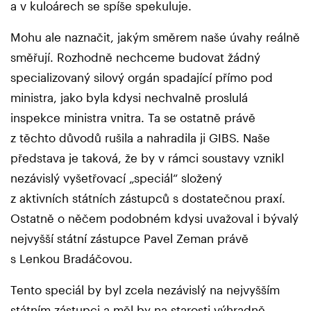
a v kuloárech se spíše spekuluje.
Mohu ale naznačit, jakým směrem naše úvahy reálně
směřují. Rozhodně nechceme budovat žádný
specializovaný silový orgán spadající přímo pod
ministra, jako byla kdysi nechvalně proslulá
inspekce ministra vnitra. Ta se ostatně právě
z těchto důvodů rušila a nahradila ji GIBS. Naše
představa je taková, že by v rámci soustavy vznikl
nezávislý vyšetřovací „speciál“ složený
z aktivních státních zástupců s dostatečnou praxí.
Ostatně o něčem podobném kdysi uvažoval i bývalý
nejvyšší státní zástupce Pavel Zeman právě
s Lenkou Bradáčovou.
Tento speciál by byl zcela nezávislý na nejvyšším
státním zástupci a měl by na starosti výhradně