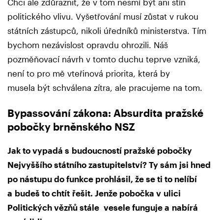
Chci ale zdůraznit, že v tom nesmí být ani stín
politického vlivu. Vyšetřování musí zůstat v rukou
státních zástupců, nikoli úředníků ministerstva. Tím
bychom nezávislost opravdu ohrozili. Náš
pozměňovací návrh v tomto duchu teprve vzniká,
není to pro mě vteřinová priorita, která by
musela být schválena zítra, ale pracujeme na tom.
Bypassování zákona: Absurdita pražské
pobočky brněnského NSZ
Jak to vypadá s budoucností pražské pobočky
Nejvyššího státního zastupitelství? Ty sám jsi hned
po nástupu do funkce prohlásil, že se ti to nelíbí
a budeš to chtít
řešit. Jenže pobočka v ulici
Politických vězňů stále vesele funguje a nabírá