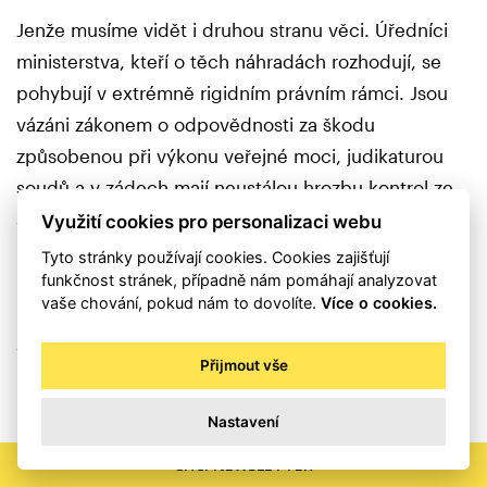
Jenže musíme vidět i druhou stranu věci. Úředníci
ministerstva, kteří o těch náhradách rozhodují, se
pohybují v extrémně rigidním právním rámci. Jsou
vázáni zákonem o odpovědnosti za škodu
způsobenou při výkonu veřejné moci, judikaturou
soudů a v zádech mají neustálou hrozbu kontrol ze
strany Nejvyššího kontrolního úřadu. Ti úředníci
Využití cookies pro personalizaci webu
nemohou vyplatit peníze jen na základě emocí, byť
Tyto stránky používají cookies. Cookies zajišťují
funkčnost stránek, případně nám pomáhají analyzovat
naprosto lidsky pochopitelných. Musí mít v ruce
vaše chování, pokud nám to dovolíte.
Více o cookies.
nezpochybnitelný důkazní materiál, jinak sami riskují
stíhání za porušení povinnosti při správě cizího
Přijmout vše
majetku.
Nastavení
Proto ministerstvo v první fázi často přizná pouze tu
část náhrady, která je bezpečně a tabulkově
CHCI NEWSLETTER