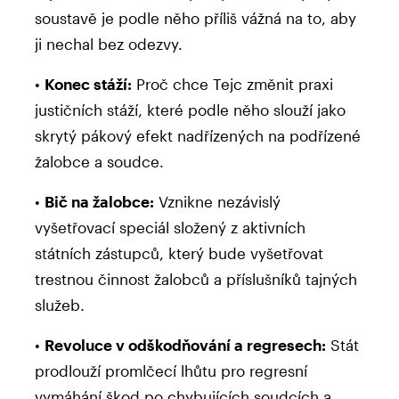
soustavě je podle něho příliš vážná na to, aby
ji nechal bez odezvy.
•
Konec stáží:
Proč chce Tejc změnit praxi
justičních stáží, které podle něho slouží jako
skrytý pákový efekt nadřízených na podřízené
žalobce a soudce.
•
Bič na žalobce:
Vznikne nezávislý
vyšetřovací speciál složený z aktivních
státních zástupců, který bude vyšetřovat
trestnou činnost žalobců a příslušníků tajných
služeb.
•
Revoluce v odškodňování a regresech:
Stát
prodlouží promlčecí lhůtu pro regresní
vymáhání škod po chybujících soudcích a