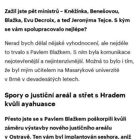
Zažil jste pět ministrů – Kněžínka, Benešovou,
Blažka, Evu Decroix, a teď Jeronýma Tejce. S kým
se vám spolupracovalo nejlépe?
Nerad bych dělal nějaké vyhodnocení, ale nejdéle
to trvalo s Pavlem Blažkem. S ním byla komunikace
nejotevřenější a nejintenzivnější. Možná to bylo i tím,
že byl mým učitelem na Masarykově univerzitě
v Brně v devadesátých letech.
Spory o justiční areál a střet s Hradem
kvůli ayahuasce
Přesto jste se s Pavlem Blažkem poškorpili kvůli
záměru výstavby nového justičního areálu
v Ostravě. Ten vám byl implantován seshora, aniž