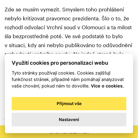
Zde se musím vymezit. Smyslem toho prohlášení
nebylo kritizovat pravomoc prezidenta. Šlo o to, že
rozhodl odvolací Vrchní soud v Olomouci a ta milost
šla bezprostředně poté. Ve své podstatě to bylo
v situaci, kdy ani nebylo publikováno to odůvodnění
rozhodnutí vrchního soudu. Na jedné straně bylo
Využití cookies pro personalizaci webu
pravomocné odsuzující rozhodnutí, na druhé hned
milost. Chtěli jsme veřejnosti osvětlit tu situaci, jak je
Tyto stránky používají cookies. Cookies zajišťují
funkčnost stránek, případně nám pomáhají analyzovat
možné, že jsou tito lidé omilostněni. V prohlášení byl
vaše chování, pokud nám to dovolíte.
Více o cookies.
naprostý respekt k rozhodnutí pana prezidenta
udělit milost. To je jeho pravomoc, která absolutně
Přijmout vše
nebyla dotčena. Ale v druhém bodě šlo o poskytnutí
jasného náhledu na to, že se jednalo o prokázanou
Nastavení
trestnou činnost drogového charakteru, nikoliv
CHCI NEWSLETTER
o nějaké nevinné vaření čaje.