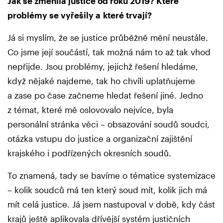
Jak se změnila justice od roku 2019? Které
problémy se vyřešily a které trvají?
Já si myslím, že se justice průběžně mění neustále.
Co jsme její součástí, tak možná nám to až tak vhod
nepřijde. Jsou problémy, jejichž řešení hledáme,
když nějaké najdeme, tak ho chvíli uplatňujeme
a zase po čase začneme hledat řešení jiné. Jedno
z témat, které mě oslovovalo nejvíce, byla
personální stránka věci – obsazování soudů soudci,
otázka vstupu do justice a organizační zajištění
krajského i podřízených okresních soudů.
To znamená, tady se bavíme o tématice systemizace
– kolik soudců má ten který soud mít, kolik jich má
mít celá justice. Já jsem nastupoval v době, kdy část
krajů ještě aplikovala dřívější systém justičních