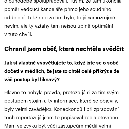
dlouhodobě spolupracovali. Tuším, že tam ukončila
poměr vedoucí kanceláře přímo jeho soudního
oddělení. Takže co za tím bylo, to já samozřejmě
nevím, ale ty vztahy tam nejsou úplně optimální
v tuto chvíli.
Chránil jsem oběť, která nechtěla svědčit
Jak si vlastně vysvětlujete to, když jste se o sobě
dočetl v médiích, že jste to chtěl celé přikrýt a že
váš postup byl liknavý?
Hlavně to nebyla pravda, protože já si za tím svým
postupem stojím a ty informace, které se objevily,
byly velmi zavádějící. Koneckonců i při zpracování
těch reportáží já jsem to popisoval zcela otevřeně.
Mám ve zvyku být vůči zástupcům médií velmi