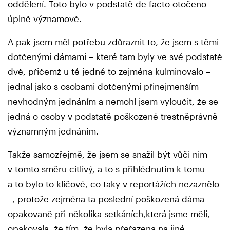
oddělení. Toto bylo v podstatě de facto otočeno
úplně významově.
A pak jsem měl potřebu zdůraznit to, že jsem s těmi
dotčenými dámami – které tam byly ve své podstatě
dvě, přičemž u té jedné to zejména kulminovalo –
jednal jako s osobami dotčenými přinejmenším
nevhodným jednáním a nemohl jsem vyloučit, že se
jedná o osoby v podstatě poškozené trestněprávně
významným jednáním.
Takže samozřejmě, že jsem se snažil být vůči nim
v tomto směru citlivý, a to s přihlédnutím k tomu –
a to bylo to klíčové, co taky v reportážích nezaznělo
–, protože zejména ta poslední poškozená dáma
opakovaně při několika setkáních,která jsme měli,
opakovala, že tím, že byla přeřazena na jiné