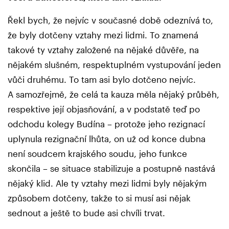
Řekl bych, že nejvíc v současné době odeznívá to,
že byly dotčeny vztahy mezi lidmi. To znamená
takové ty vztahy založené na nějaké důvěře, na
nějakém slušném, respektuplném vystupování jeden
vůči druhému. To tam asi bylo dotčeno nejvíc.
A samozřejmě, že celá ta kauza měla nějaký průběh,
respektive její objasňování, a v podstatě teď po
odchodu kolegy Budína – protože jeho rezignací
uplynula rezignační lhůta, on už od konce dubna
není soudcem krajského soudu, jeho funkce
skončila – se situace stabilizuje a postupně nastává
nějaký klid. Ale ty vztahy mezi lidmi byly nějakým
způsobem dotčeny, takže to si musí asi nějak
sednout a ještě to bude asi chvíli trvat.