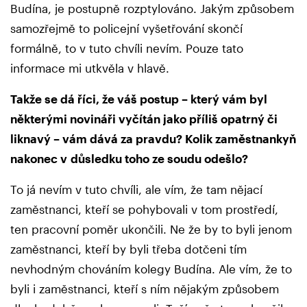
Budína, je postupně rozptylováno. Jakým způsobem
samozřejmě to policejní vyšetřování skončí
formálně, to v tuto chvíli nevím. Pouze tato
informace mi utkvěla v hlavě.
Takže se dá říci, že váš postup – který vám byl
některými novináři vyčítán jako příliš opatrný či
liknavý – vám dává za pravdu? Kolik zaměstnankyň
nakonec v důsledku toho ze soudu odešlo?
To já nevím v tuto chvíli, ale vím, že tam nějací
zaměstnanci, kteří se pohybovali v tom prostředí,
ten pracovní poměr ukončili. Ne že by to byli jenom
zaměstnanci, kteří by byli třeba dotčeni tím
nevhodným chováním kolegy Budína. Ale vím, že to
byli i zaměstnanci, kteří s ním nějakým způsobem