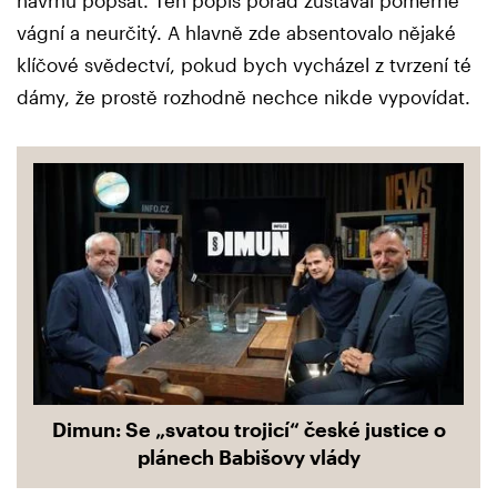
návrhu popsat. Ten popis pořád zůstával poměrně
vágní a neurčitý. A hlavně zde absentovalo nějaké
klíčové svědectví, pokud bych vycházel z tvrzení té
dámy, že prostě rozhodně nechce nikde vypovídat.
Dimun: Se „svatou trojicí“ české justice o
plánech Babišovy vlády