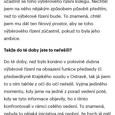
účastnit se toho výběrového řízení kolegu. Nechtěl
jsem na něho nějakým způsobem působit předtím,
než to výběrové řízení bude. To znamená, chtěl
jsem mu dát ten férový prostor, aby se toho
výběrového řízení zúčastnil, pokud to byla jeho
ambice.
Takže do té doby jste to neřešili?
Do té doby, než bylo konáno v polovině dubna
výběrové řízení na obsazení funkce předsedy či
předsedkyně Krajského soudu v Ostravě, tak já jsem
to s ním takhle z očí do očí neřešil. Vyjma jediného
momentu, kdy jsme na jedné z porad vedení poté,
kdy se tyto informace objevily, ho s tímto
konfrontovali v rámci celého vedení. To znamená,
nebyla to nějaká iniciativa má osobní, že bych já měl