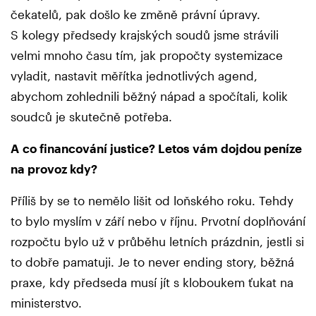
čekatelů, pak došlo ke změně právní úpravy.
S kolegy předsedy krajských soudů jsme strávili
velmi mnoho času tím, jak propočty systemizace
vyladit, nastavit měřítka jednotlivých agend,
abychom zohlednili běžný nápad a spočítali, kolik
soudců je skutečně potřeba.
A co financování justice? Letos vám dojdou peníze
na provoz kdy?
Příliš by se to nemělo lišit od loňského roku. Tehdy
to bylo myslím v září nebo v říjnu. Prvotní doplňování
rozpočtu bylo už v průběhu letních prázdnin, jestli si
to dobře pamatuji. Je to never ending story, běžná
praxe, kdy předseda musí jít s kloboukem ťukat na
ministerstvo.