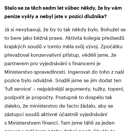
Stalo se za těch sedm let vůbec někdy, že by vám
peníze vyšly a nebyl jste v pozici dlužníka?
Já si nevybavuji, že by to tak někdy bylo. Bohužel se
to bere jako běžná praxe. Aktivita kolegia předsedů
krajských soudů v tomto měla svůj vývoj. Zpočátku
převažoval konzervativní přístup, věděli jsme, že
partnerem pro vyjednávání s financemi je
Ministerstvo spravedlnosti. Ingerovat do toho z naší
pozice bylo odvážné. Snažili jsme se jim dodat ten
'full service' – nejpádnější argumenty, tužky, topení,
podpořit je propočty. Postupně to dospělo tak
daleko, že ministerstvo de facto žádalo, aby se
zástupci soudů aktivně účastnili vyjednávání
s Ministerstvem financí. Tam jsme táhli za jeden
provaz a měl jsem z toho dobrý pocit. Skvěle to