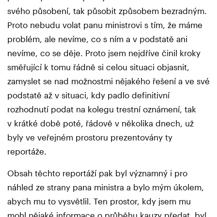
svého působení, tak působit způsobem bezradným.
Proto nebudu volat panu ministrovi s tím, že máme
problém, ale nevíme, co s ním a v podstatě ani
nevíme, co se děje. Proto jsem nejdříve činil kroky
směřující k tomu řádně si celou situaci objasnit,
zamyslet se nad možnostmi nějakého řešení a ve své
podstatě až v situaci, kdy padlo definitivní
rozhodnutí podat na kolegu trestní oznámení, tak
v krátké době poté, řádově v několika dnech, už
byly ve veřejném prostoru prezentovány ty
reportáže.
Obsah těchto reportáží pak byl významný i pro
náhled ze strany pana ministra a bylo mým úkolem,
abych mu to vysvětlil. Ten prostor, kdy jsem mu
mohl nějaké informace o průběhu kauzy předat, byl