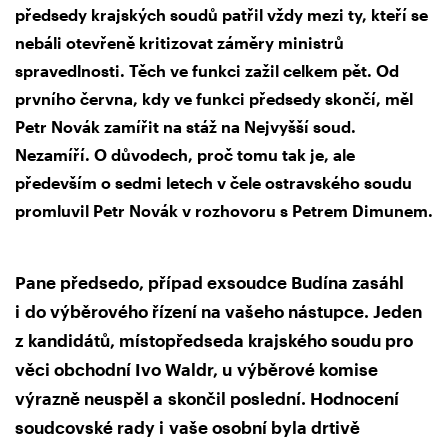
předsedy krajských soudů patřil vždy mezi ty, kteří se
nebáli otevřeně kritizovat záměry ministrů
spravedlnosti. Těch ve funkci zažil celkem pět. Od
prvního června, kdy ve funkci předsedy skončí, měl
Petr Novák zamířit na stáž na Nejvyšší soud.
Nezamíří. O důvodech, proč tomu tak je, ale
především o sedmi letech v čele ostravského soudu
promluvil Petr Novák v rozhovoru s Petrem Dimunem.
Pane předsedo, případ exsoudce Budína zasáhl
i do výběrového řízení na vašeho nástupce. Jeden
z kandidátů, místopředseda krajského soudu pro
věci obchodní Ivo Waldr, u výběrové komise
výrazně neuspěl a skončil poslední. Hodnocení
soudcovské rady i vaše osobní byla drtivě