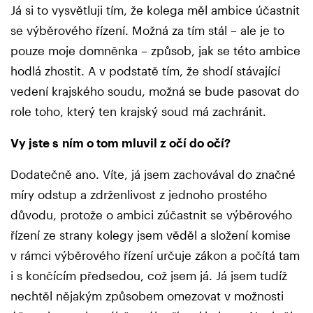
Já si to vysvětluji tím, že kolega měl ambice účastnit
se výběrového řízení. Možná za tím stál – ale je to
pouze moje domněnka – způsob, jak se této ambice
hodlá zhostit. A v podstatě tím, že shodí stávající
vedení krajského soudu, možná se bude pasovat do
role toho, který ten krajský soud má zachránit.
Vy jste s ním o tom mluvil z očí do očí?
Dodatečně ano. Víte, já jsem zachovával do značné
míry odstup a zdrženlivost z jednoho prostého
důvodu, protože o ambici zúčastnit se výběrového
řízení ze strany kolegy jsem věděl a složení komise
v rámci výběrového řízení určuje zákon a počítá tam
i s končícím předsedou, což jsem já. Já jsem tudíž
nechtěl nějakým způsobem omezovat v možnosti