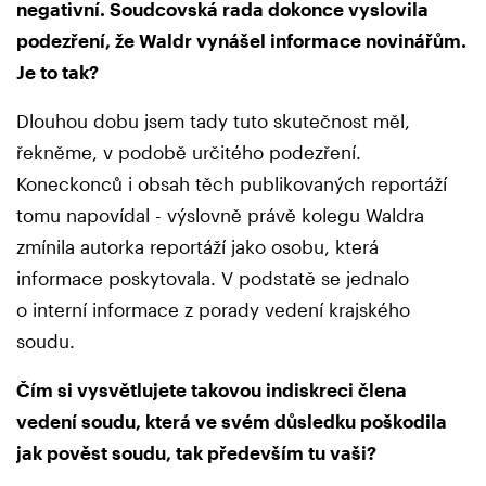
negativní. Soudcovská rada dokonce vyslovila
podezření, že Waldr vynášel informace novinářům.
Je to tak?
Dlouhou dobu jsem tady tuto skutečnost měl,
řekněme, v podobě určitého podezření.
Koneckonců i obsah těch publikovaných reportáží
tomu napovídal - výslovně právě kolegu Waldra
zmínila autorka reportáží jako osobu, která
informace poskytovala. V podstatě se jednalo
o interní informace z porady vedení krajského
soudu.
Čím si vysvětlujete takovou indiskreci člena
vedení soudu, která ve svém důsledku poškodila
jak pověst soudu, tak především tu vaši?