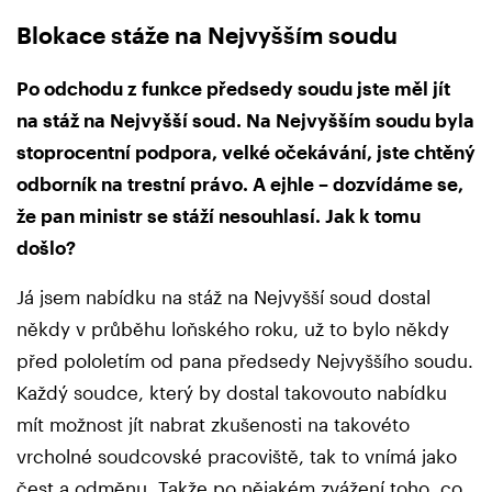
Blokace stáže na Nejvyšším soudu
Po odchodu z funkce předsedy soudu jste měl jít
na stáž na Nejvyšší soud. Na Nejvyšším soudu byla
stoprocentní podpora, velké očekávání, jste chtěný
odborník na trestní právo. A ejhle – dozvídáme se,
že pan ministr se stáží nesouhlasí. Jak k tomu
došlo?
Já jsem nabídku na stáž na Nejvyšší soud dostal
někdy v průběhu loňského roku, už to bylo někdy
před pololetím od pana předsedy Nejvyššího soudu.
Každý soudce, který by dostal takovouto nabídku
mít možnost jít nabrat zkušenosti na takovéto
vrcholné soudcovské pracoviště, tak to vnímá jako
čest a odměnu. Takže po nějakém zvážení toho, co