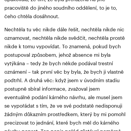
pracoviště do jiného soudního oddělení, to je to,
čeho chtěla dosáhnout.
Nechtěla tu věc nikde dále řešit, nechtěla nikde nic
oznamovat, nechtěla nikde svědčit, nechtěla prostě
nikde k tomu vypovídat. To znamená, pokud bych
postupoval způsobem, jehož absence mi byla
vytýkána – tedy že bych někde podával trestní
oznámení – tak první věc by byla, že bych ji vlastně
podtrhl. A druhá věc: když jsem v úvodním stadiu
postupně sbíral informace, zvažoval jsem
eventuálně podání kárného návrhu, ale musel jsem
se vypořádat s tím, že ve své podstatě nedisponuji
žádným důkazním prostředkem, který by mi pomohl
precizovat to jednání, které bych měl do kárného