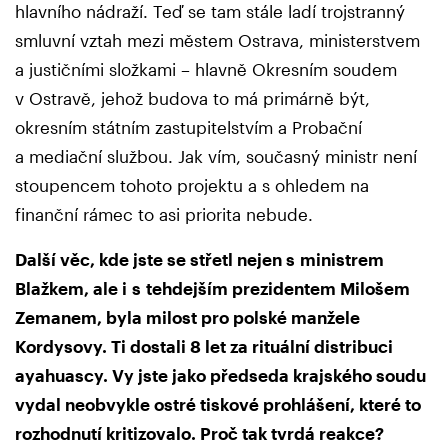
hlavního nádraží. Teď se tam stále ladí trojstranný
smluvní vztah mezi městem Ostrava, ministerstvem
a justičními složkami – hlavně Okresním soudem
v Ostravě, jehož budova to má primárně být,
okresním státním zastupitelstvím a Probační
a mediační službou. Jak vím, současný ministr není
stoupencem tohoto projektu a s ohledem na
finanční rámec to asi priorita nebude.
Další věc, kde jste se střetl nejen s ministrem
Blažkem, ale i s tehdejším prezidentem Milošem
Zemanem, byla milost pro polské manžele
Kordysovy. Ti dostali 8 let za rituální distribuci
ayahuascy. Vy jste jako předseda krajského soudu
vydal neobvykle ostré tiskové prohlášení, které to
rozhodnutí kritizovalo. Proč tak tvrdá reakce?