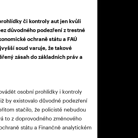
ohlídky či kontroly aut jen kvůli
 i bez důvodného podezření z trestné
ekonomické ochraně státu a FAÚ
jvyšší soud varuje, že takové
řený zásah do základních práv a
ovádět osobní prohlídky i kontroly
niž by existovalo důvodné podezření
řitom stačilo, že policisté nebudou
ývá to z doprovodného změnového
chraně státu a Finančně analytickém