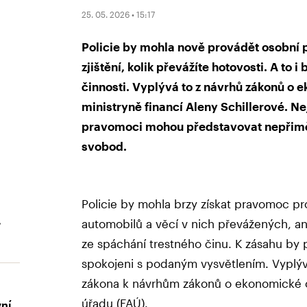
25. 05. 2026 • 15:17
Policie by mohla nově provádět osobní pr
zjištění, kolik převážíte hotovosti. A to
činnosti. Vyplývá to z návrhů zákonů o 
ministryně financí Aleny Schillerové. Ne
pravomoci mohou představovat nepřimě
svobod.
Policie by mohla brzy získat pravomoc pr
.
automobilů a věcí v nich převážených, a
ze spáchání trestného činu. K zásahu by p
spokojeni s podaným vysvětlením. Vypl
zákona k návrhům zákonů o ekonomické o
úřadu (FAÚ).
vní