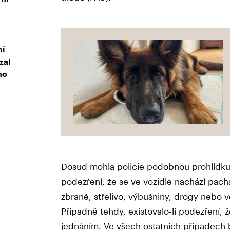
ní
zal
ho
Dosud mohla policie podobnou prohlídk
podezření, že se ve vozidle nachází pach
zbraně, střelivo, výbušniny, drogy nebo vě
Případně tehdy, existovalo-li podezření, ž
jednáním. Ve všech ostatních případech b