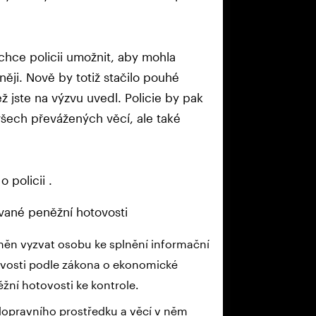
 chce policii umožnit, aby mohla
ji. Nově by totiž stačilo pouhé
ž jste na výzvu uvedl. Policie by pak
všech převážených věcí, ale také
 policii .
ované peněžní hotovosti
ávněn vyzvat osobu ke splnění informační
ovosti podle zákona o ekonomické
žní hotovosti ke kontrole.
 dopravního prostředku a věcí v něm