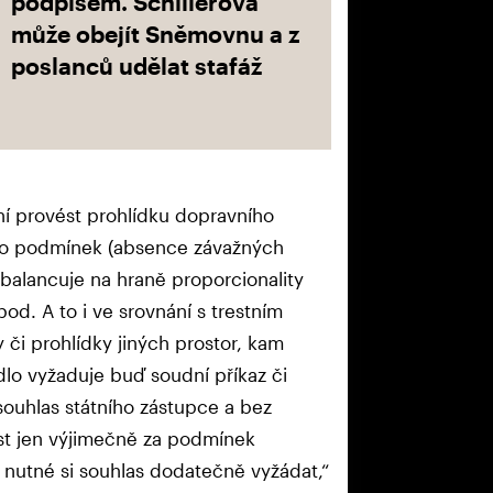
podpisem. Schillerová
může obejít Sněmovnu a z
poslanců udělat stafáž
í provést prohlídku dopravního
hto podmínek (absence závažných
balancuje na hraně proporcionality
od. A to i ve srovnání s trestním
 či prohlídky jiných prostor, kam
dlo vyžaduje buď soudní příkaz či
souhlas státního zástupce a bez
ést jen výjimečně za podmínek
 nutné si souhlas dodatečně vyžádat,“