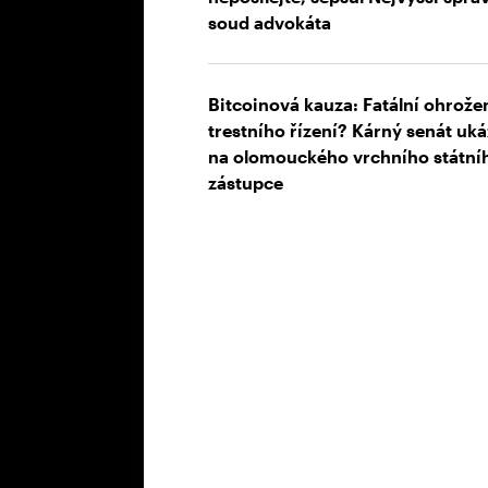
soud advokáta
Bitcoinová kauza: Fatální ohrože
trestního řízení? Kárný senát uká
na olomouckého vrchního státní
zástupce