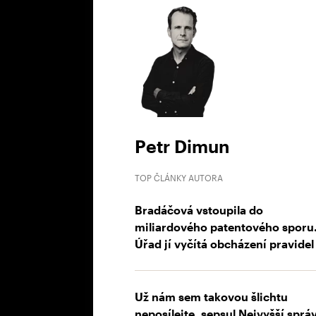
Petr Dimun
TOP ČLÁNKY AUTORA
Bradáčová vstoupila do
miliardového patentového sporu
Úřad jí vyčítá obcházení pravidel
Už nám sem takovou šlichtu
neposílejte, sepsul Nejvyšší sprá