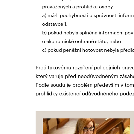
převážených a prohlídku osoby,
a) má-li pochybnosti o správnosti infor
odstavce 1,
b) pokud nebyla splněna informační pov
o ekonomické ochraně státu, nebo
c) pokud peněžní hotovost nebyla předlo
Proti takovému rozšíření policejních prav
který varuje před neodůvodněným zásahe
Podle soudu je problém především v tom
prohlídky existencí odůvodněného podezře