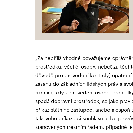
„Za nepříliš vhodné považujeme oprávněn
prostředku, věcí či osoby, neboť za těc
důvodů pro provedení kontroly) opatření 
zásahu do základních lidských práv a svob
řízením, kdy k provedení osobní prohlídky
spadá dopravní prostředek, se jako pravi
příkaz státního zástupce, anebo alespoň 
takového příkazu či souhlasu je lze prov
stanovených trestním řádem, případně je