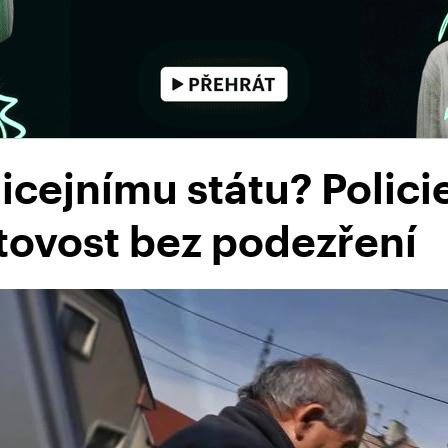
licejnímu státu? Polic
tovost bez podezření