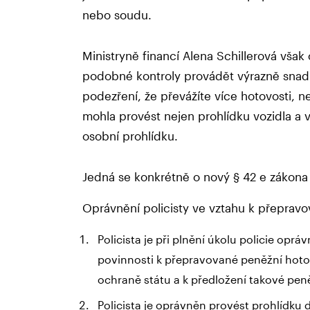
nebo soudu.
Ministryně financí Alena Schillerová však
podobné kontroly provádět výrazně snadně
podezření, že převážíte více hotovosti, ne
mohla provést nejen prohlídku vozidla a 
osobní prohlídku.
Jedná se konkrétně o nový § 42 e zákona o
Oprávnění policisty ve vztahu k přeprav
Policista je při plnění úkolu policie opr
povinnosti k přepravované peněžní hot
ochraně státu a k předložení takové peně
Policista je oprávněn provést prohlídku