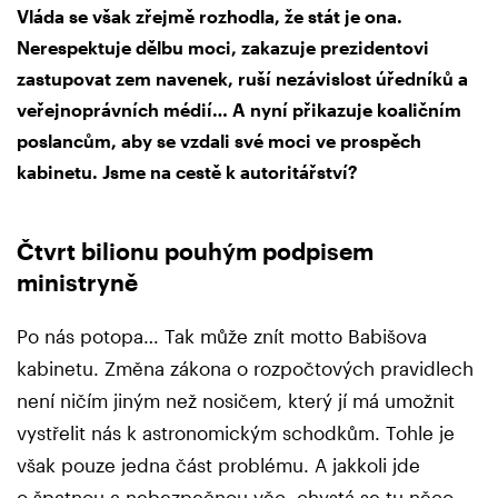
Vláda se však zřejmě rozhodla, že stát je ona.
Nerespektuje dělbu moci, zakazuje prezidentovi
zastupovat zem navenek, ruší nezávislost úředníků a
veřejnoprávních médií… A nyní přikazuje koaličním
poslancům, aby se vzdali své moci ve prospěch
kabinetu. Jsme na cestě k autoritářství?
Čtvrt bilionu pouhým podpisem
ministryně
Po nás potopa… Tak může znít motto Babišova
kabinetu. Změna zákona o rozpočtových pravidlech
není ničím jiným než nosičem, který jí má umožnit
vystřelit nás k astronomickým schodkům. Tohle je
však pouze jedna část problému. A jakkoli jde
o špatnou a nebezpečnou věc, chystá se tu něco