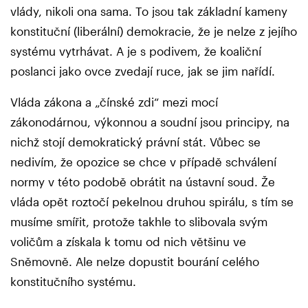
vlády, nikoli ona sama. To jsou tak základní kameny
konstituční (liberální) demokracie, že je nelze z jejího
systému vytrhávat. A je s podivem, že koaliční
poslanci jako ovce zvedají ruce, jak se jim nařídí.
Vláda zákona a „čínské zdi“ mezi mocí
zákonodárnou, výkonnou a soudní jsou principy, na
nichž stojí demokratický právní stát. Vůbec se
nedivím, že opozice se chce v případě schválení
normy v této podobě obrátit na ústavní soud. Že
vláda opět roztočí pekelnou druhou spirálu, s tím se
musíme smířit, protože takhle to slibovala svým
voličům a získala k tomu od nich většinu ve
Sněmovně. Ale nelze dopustit bourání celého
konstitučního systému.