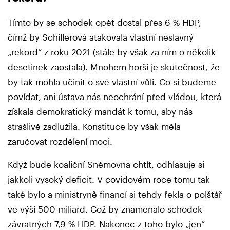
Tímto by se schodek opět dostal přes 6 % HDP,
čímž by Schillerová atakovala vlastní neslavný
„rekord“ z roku 2021 (stále by však za ním o několik
desetinek zaostala). Mnohem horší je skutečnost, že
by tak mohla učinit o své vlastní vůli. Co si budeme
povídat, ani ústava nás neochrání před vládou, která
získala demokratický mandát k tomu, aby nás
strašlivě zadlužila. Konstituce by však měla
zaručovat rozdělení moci.
Když bude koaliční Sněmovna chtít, odhlasuje si
jakkoli vysoký deficit. V covidovém roce tomu tak
také bylo a ministryně financí si tehdy řekla o polštář
ve výši 500 miliard. Což by znamenalo schodek
závratných 7,9 % HDP. Nakonec z toho bylo „jen“