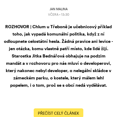
JAN MALINA
VČERA • 13:30
ROZHOVOR | Chlum u Třeboně je učebnicový příklad
toho, jak vypadá komunální politika, když z ní
odloupnete celostátní hesla. Žádná pravice ani levice -
jen otázka, komu vlastně patří místo, kde lidé žijí.
Starostka Jitka Bednářová obhajuje na podzim
mandát a v rozhovoru pro nás mluví o developerovi,
který nakonec nebyl developer, o nelegální skládce v
zámeckém parku, o kostele, který málem lehl
popelem, i o tom, proč se s obcí nedá vydělávat.
PŘEČÍST CELÝ ČLÁNEK