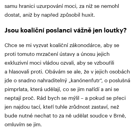
samu hranici uzurpování moci, za niž se nemohl
dostat, aniž by napřed způsobil huxit.
Jsou koaliční poslanci vážně jen loutky?
Chce se mi vyzvat koaliční zákonodárce, aby se
proti tomuto mrzačení ústavy a únosu jejich
exkluzivní moci vládou ozvali, aby se vzbouřili
a hlasovali proti. Obávám se ale, že v jejich osobách
jde o snadno nahraditelný „kanónenfutr“, o poslušná
pimprlata, která udělají, co se jim nařídí a ani se
neptají proč. Rád bych se mýlil – a pokud se přeci
jen najdou tací, kteří tuhle zrůdnost zastaví, než
bude nutné nechat to za ně udělat soudce v Brně,
omluvím se jim.