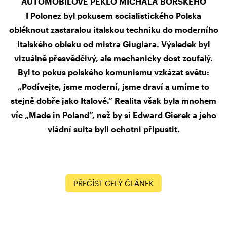
AUTOMOBILOVÉ PEKLO MICHALA BORSKÉHO
I Polonez byl pokusem socialistického Polska
obléknout zastaralou italskou techniku do moderního
italského obleku od mistra Giugiara. Výsledek byl
vizuálně přesvědčivý, ale mechanicky dost zoufalý.
Byl to pokus polského komunismu vzkázat světu:
„Podívejte, jsme moderní, jsme draví a umíme to
stejně dobře jako Italové.“ Realita však byla mnohem
víc „Made in Poland“, než by si Edward Gierek a jeho
vládní suita byli ochotni připustit.
PŘEČÍST CELÝ ČLÁNEK