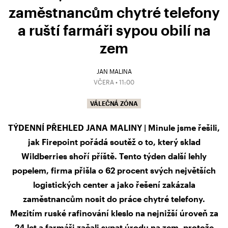
zaměstnancům chytré telefony
a ruští farmáři sypou obilí na
zem
JAN MALINA
VČERA • 11:00
VÁLEČNÁ ZÓNA
TÝDENNÍ PŘEHLED JANA MALINY | Minule jsme řešili,
jak Firepoint pořádá soutěž o to, který sklad
Wildberries shoří příště. Tento týden další lehly
popelem, firma přišla o 62 procent svých největších
logistických center a jako řešení zakázala
zaměstnancům nosit do práce chytré telefony.
Mezitím ruské rafinování kleslo na nejnižší úroveň za
24 let a farmáři začali sypat úrodu na zem, protože