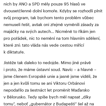
nich by ANO a SPD měly pouze 95 hlasů ve
dvousetčlenné dolní komoře. Kdyby se rozhodli plnit
svůj program, tak bychom tento problém vůbec
nemuseli řešit, avšak oni zřejmě vyměnili zásady za
majáčky na svých autech… Nicméně to říkám jen
pro pořádek, nic to nemění na tom hlavním sdělení,
které zní: tato vláda nás vede cestou mířící
k diktatuře.
Jistěže tak daleko to nedojde. Mimo jiné právě
i proto, že máme ústavní soud. Navíc – a hlavně –
jsme členem Evropské unie a jasně jsme viděli, že
jen a jen kvůli tomu se ani Viktoru Orbánovi
nepodařilo za šestnáct let proměnit Maďarsko
v Bělorusko. Tedy spíše bych měl napsat „díky
tomu“, neboť „gubernátor z Budapešti“ šel až na