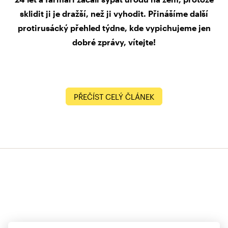
sklidit ji je dražší, než ji vyhodit. Přinášíme další
protirusácký přehled týdne, kde vypichujeme jen
dobré zprávy, vítejte!
PŘEČÍST CELÝ ČLÁNEK