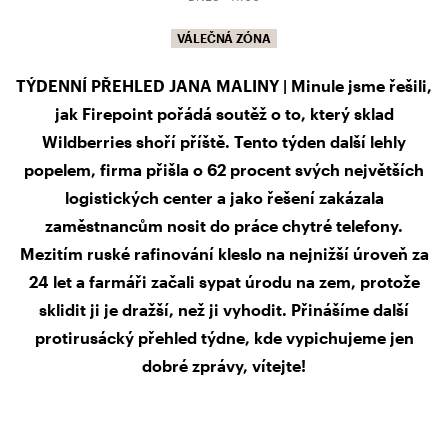
VÁLEČNÁ ZÓNA
TÝDENNÍ PŘEHLED JANA MALINY | Minule jsme řešili,
jak Firepoint pořádá soutěž o to, který sklad
Wildberries shoří příště. Tento týden další lehly
popelem, firma přišla o 62 procent svých největších
logistických center a jako řešení zakázala
zaměstnancům nosit do práce chytré telefony.
Mezitím ruské rafinování kleslo na nejnižší úroveň za
24 let a farmáři začali sypat úrodu na zem, protože
sklidit ji je dražší, než ji vyhodit. Přinášíme další
protirusácký přehled týdne, kde vypichujeme jen
dobré zprávy, vítejte!