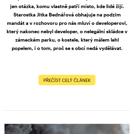
jen otázka, komu vlastně patří místo, kde lidé žijí.
Starostka Jitka Bednářová obhajuje na podzim
mandát a v rozhovoru pro nás mluví o developerovi,
který nakonec nebyl developer, o nelegální skládce v
zámeckém parku, o kostele, který málem lehl
popelem, i o tom, proč se s obcí nedá vydělávat.
PŘEČÍST CELÝ ČLÁNEK