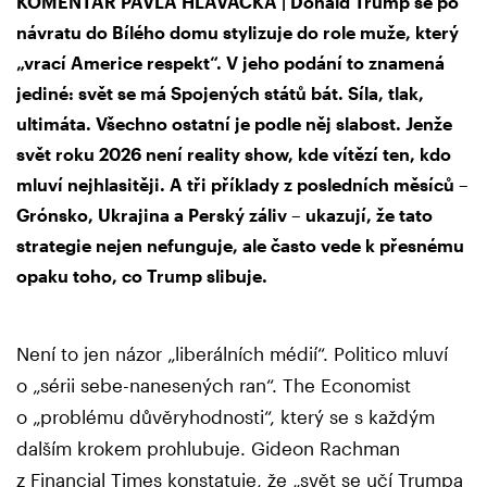
KOMENTÁŘ PAVLA HLAVÁČKA | Donald Trump se po
návratu do Bílého domu stylizuje do role muže, který
„vrací Americe respekt“. V jeho podání to znamená
jediné: svět se má Spojených států bát. Síla, tlak,
ultimáta. Všechno ostatní je podle něj slabost. Jenže
svět roku 2026 není reality show, kde vítězí ten, kdo
mluví nejhlasitěji. A tři příklady z posledních měsíců –
Grónsko, Ukrajina a Perský záliv – ukazují, že tato
strategie nejen nefunguje, ale často vede k přesnému
opaku toho, co Trump slibuje.
Není to jen názor „liberálních médií“. Politico mluví
o „sérii sebe-nanesených ran“. The Economist
o „problému důvěryhodnosti“, který se s každým
dalším krokem prohlubuje. Gideon Rachman
z Financial Times konstatuje, že „svět se učí Trumpa