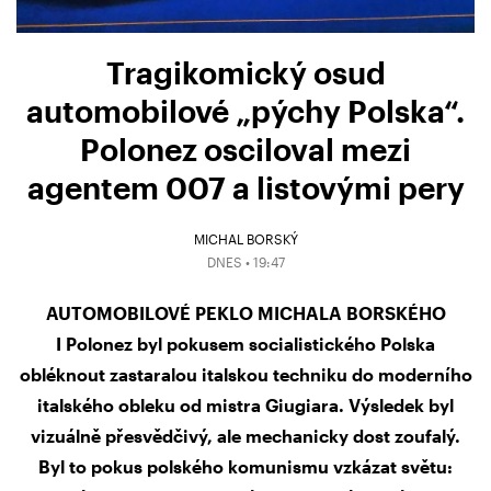
Tragikomický osud
automobilové „pýchy Polska“.
Polonez osciloval mezi
agentem 007 a listovými pery
MICHAL BORSKÝ
DNES • 19:47
AUTOMOBILOVÉ PEKLO MICHALA BORSKÉHO
I Polonez byl pokusem socialistického Polska
obléknout zastaralou italskou techniku do moderního
italského obleku od mistra Giugiara. Výsledek byl
vizuálně přesvědčivý, ale mechanicky dost zoufalý.
Byl to pokus polského komunismu vzkázat světu: