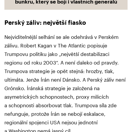
bunkru, který se bojí i vlastních generálů
Perský záliv: největší fiasko
Nejviditelnější selhání se ale odehrává v Perském
zálivu. Robert Kagan v The Atlantic popisuje
Trumpovu politiku jako „největší destabilizaci
regionu od roku 2003“. A není daleko od pravdy.
Trumpova strategie je opět stejná: hrozby, tlak,
ultimáta. Jenže Írán není Dánsko. A Perský záliv není
Grónsko. Íránská strategie je založená na
asymetrických schopnostech, proxy milicích
a schopnosti absorbovat tlak. Trumpova síla zde
nefunguje, protože Írán se nebojí eskalace,
regionální spojenci USA nejsou jednotní
a Washington nemá jasný cíl.