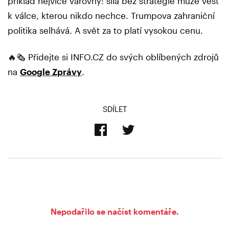
příklad nejvíce varovný: síla bez strategie může vést
k válce, kterou nikdo nechce. Trumpova zahraniční
politika selhává. A svět za to platí vysokou cenu.
🔥🗞️ Přidejte si INFO.CZ do svých oblíbených zdrojů
na
Google Zprávy
.
SDÍLET
Nepodařilo se načíst komentáře.