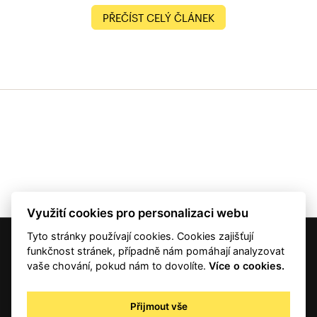
PŘEČÍST CELÝ ČLÁNEK
Využití cookies pro personalizaci webu
Tyto stránky používají cookies. Cookies zajišťují
© 2001 — 2026 Copyright CMI News a dodavatelé obsahu. |
Cookies
funkčnost stránek, případně nám pomáhají analyzovat
Kontakt
vaše chování, pokud nám to dovolíte.
Více o cookies.
RSS
Autorská práva
Přijmout vše
Zpracování osobních údajů - registrovaní a předplatitelé