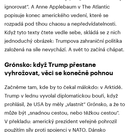
ignorovat“. A Anne Applebaum v The Atlantic
popisuje konec amerického vedení, které se
rozpadá pod tíhou chaosu a nepředvídatelnosti.
Když tyto texty čtete vedle sebe, skládá se z nich
jednoduchý obrázek: Trumpova zahraniční politika
založená na síle nevychází. A svět to začíná chápat.
Grónsko: když Trump přestane
vyhrožovat, věci se konečně pohnou
Začněme tam, kde by to čekal málokdo: v Arktidě.
Trump v lednu vyvolal diplomatickou bouři, když
prohlásil, že USA by měly „vlastnit“ Grónsko, a že to
může být „snadnou cestou, nebo těžkou cestou“.
V překladu: americký prezident veřejně pohrozil
použitím síly proti spojenci v NATO. Dánsko