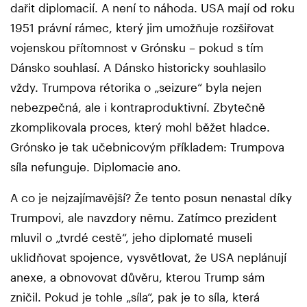
dařit diplomacií. A není to náhoda. USA mají od roku
1951 právní rámec, který jim umožňuje rozšiřovat
vojenskou přítomnost v Grónsku – pokud s tím
Dánsko souhlasí. A Dánsko historicky souhlasilo
vždy. Trumpova rétorika o „seizure“ byla nejen
nebezpečná, ale i kontraproduktivní. Zbytečně
zkomplikovala proces, který mohl běžet hladce.
Grónsko je tak učebnicovým příkladem: Trumpova
síla nefunguje. Diplomacie ano.
A co je nejzajímavější? Že tento posun nenastal díky
Trumpovi, ale navzdory němu. Zatímco prezident
mluvil o „tvrdé cestě“, jeho diplomaté museli
uklidňovat spojence, vysvětlovat, že USA neplánují
anexe, a obnovovat důvěru, kterou Trump sám
zničil. Pokud je tohle „síla“, pak je to síla, která