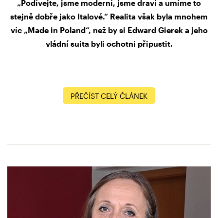
„Podívejte, jsme moderní, jsme draví a umíme to
stejně dobře jako Italové.“ Realita však byla mnohem
víc „Made in Poland“, než by si Edward Gierek a jeho
vládní suita byli ochotni připustit.
PŘEČÍST CELÝ ČLÁNEK