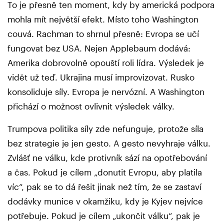
To je přesně ten moment, kdy by americká podpora
mohla mít největší efekt. Místo toho Washington
couvá. Rachman to shrnul přesně: Evropa se učí
fungovat bez USA. Nejen Applebaum dodává:
Amerika dobrovolně opouští roli lídra. Výsledek je
vidět už teď. Ukrajina musí improvizovat. Rusko
konsoliduje síly. Evropa je nervózní. A Washington
přichází o možnost ovlivnit výsledek války.
Trumpova politika síly zde nefunguje, protože síla
bez strategie je jen gesto. A gesto nevyhraje válku.
Zvlášť ne válku, kde protivník sází na opotřebování
a čas. Pokud je cílem „donutit Evropu, aby platila
víc“, pak se to dá řešit jinak než tím, že se zastaví
dodávky munice v okamžiku, kdy je Kyjev nejvíce
potřebuje. Pokud je cílem „ukončit válku“, pak je