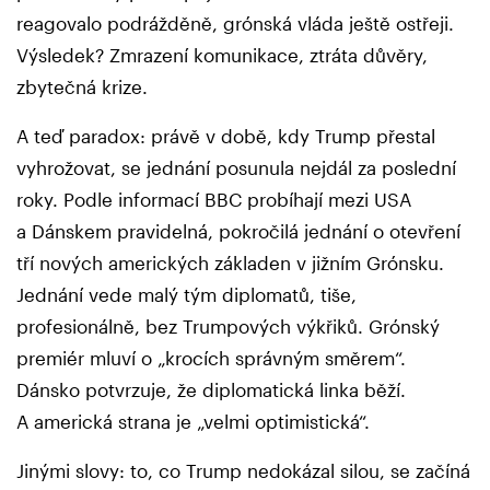
reagovalo podrážděně, grónská vláda ještě ostřeji.
Výsledek? Zmrazení komunikace, ztráta důvěry,
zbytečná krize.
A teď paradox: právě v době, kdy Trump přestal
vyhrožovat, se jednání posunula nejdál za poslední
roky. Podle informací BBC probíhají mezi USA
a Dánskem pravidelná, pokročilá jednání o otevření
tří nových amerických základen v jižním Grónsku.
Jednání vede malý tým diplomatů, tiše,
profesionálně, bez Trumpových výkřiků. Grónský
premiér mluví o „krocích správným směrem“.
Dánsko potvrzuje, že diplomatická linka běží.
A americká strana je „velmi optimistická“.
Jinými slovy: to, co Trump nedokázal silou, se začíná