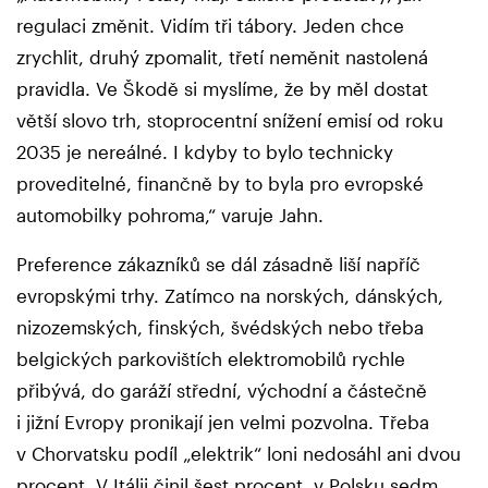
regulaci změnit. Vidím tři tábory. Jeden chce
zrychlit, druhý zpomalit, třetí neměnit nastolená
pravidla. Ve Škodě si myslíme, že by měl dostat
větší slovo trh, stoprocentní snížení emisí od roku
2035 je nereálné. I kdyby to bylo technicky
proveditelné, finančně by to byla pro evropské
automobilky pohroma,“ varuje Jahn.
Preference zákazníků se dál zásadně liší napříč
evropskými trhy. Zatímco na norských, dánských,
nizozemských, finských, švédských nebo třeba
belgických parkovištích elektromobilů rychle
přibývá, do garáží střední, východní a částečně
i jižní Evropy pronikají jen velmi pozvolna. Třeba
v Chorvatsku podíl „elektrik“ loni nedosáhl ani dvou
procent. V Itálii činil šest procent, v Polsku sedm.