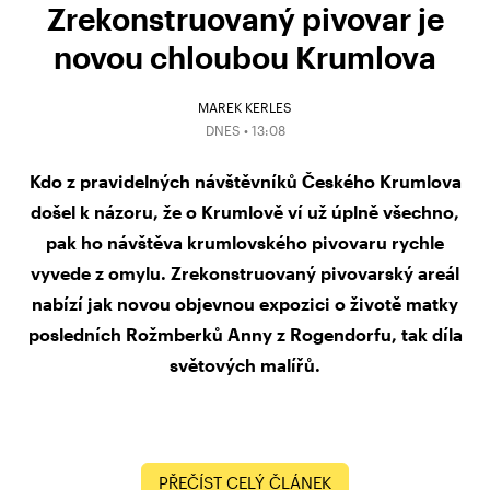
Zrekonstruovaný pivovar je
novou chloubou Krumlova
MAREK KERLES
DNES • 13:08
Kdo z pravidelných návštěvníků Českého Krumlova
došel k názoru, že o Krumlově ví už úplně všechno,
pak ho návštěva krumlovského pivovaru rychle
vyvede z omylu. Zrekonstruovaný pivovarský areál
nabízí jak novou objevnou expozici o životě matky
posledních Rožmberků Anny z Rogendorfu, tak díla
světových malířů.
PŘEČÍST CELÝ ČLÁNEK