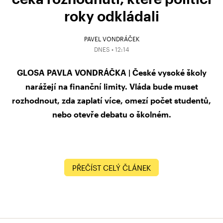
roky odkládali
PAVEL VONDRÁČEK
DNES • 12:14
GLOSA PAVLA VONDRÁČKA | České vysoké školy
narážejí na finanční limity. Vláda bude muset
rozhodnout, zda zaplatí více, omezí počet studentů,
nebo otevře debatu o školném.
PŘEČÍST CELÝ ČLÁNEK