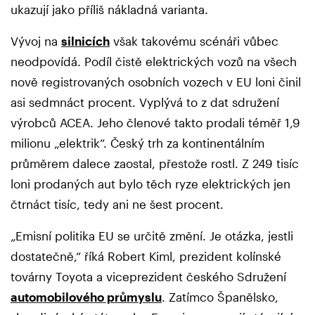
ukazují jako příliš nákladná varianta.
Vývoj na
silnicích
však takovému scénáři vůbec
neodpovídá. Podíl čistě elektrických vozů na všech
nově registrovaných osobních vozech v EU loni činil
asi sedmnáct procent. Vyplývá to z dat sdružení
výrobců ACEA. Jeho členové takto prodali téměř 1,9
milionu „elektrik“. Český trh za kontinentálním
průměrem dalece zaostal, přestože rostl. Z 249 tisíc
loni prodaných aut bylo těch ryze elektrických jen
čtrnáct tisíc, tedy ani ne šest procent.
„Emisní politika EU se určitě změní. Je otázka, jestli
dostatečně,“ říká Robert Kiml, prezident kolínské
továrny Toyota a viceprezident českého Sdružení
automobilového průmyslu
. Zatímco Španělsko,