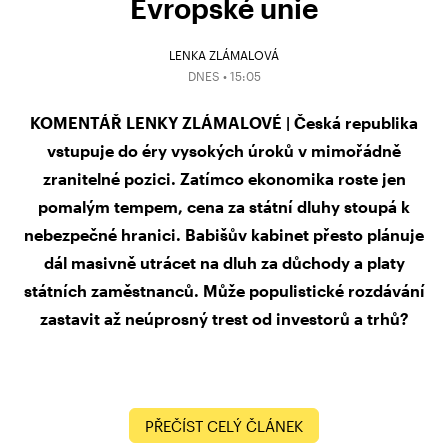
Evropské unie
LENKA ZLÁMALOVÁ
DNES • 15:05
KOMENTÁŘ LENKY ZLÁMALOVÉ | Česká republika
vstupuje do éry vysokých úroků v mimořádně
zranitelné pozici. Zatímco ekonomika roste jen
pomalým tempem, cena za státní dluhy stoupá k
nebezpečné hranici. Babišův kabinet přesto plánuje
dál masivně utrácet na dluh za důchody a platy
státních zaměstnanců. Může populistické rozdávání
zastavit až neúprosný trest od investorů a trhů?
PŘEČÍST CELÝ ČLÁNEK