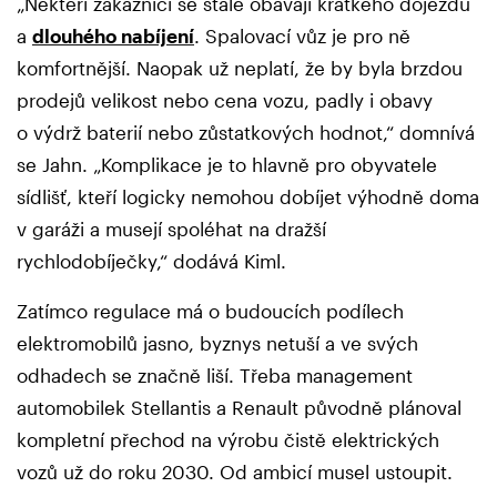
„Někteří zákazníci se stále obávají krátkého dojezdu
a
dlouhého nabíjení
. Spalovací vůz je pro ně
komfortnější. Naopak už neplatí, že by byla brzdou
prodejů velikost nebo cena vozu, padly i obavy
o výdrž baterií nebo zůstatkových hodnot,“ domnívá
se Jahn. „Komplikace je to hlavně pro obyvatele
sídlišť, kteří logicky nemohou dobíjet výhodně doma
v garáži a musejí spoléhat na dražší
rychlodobíječky,“ dodává Kiml.
Zatímco regulace má o budoucích podílech
elektromobilů jasno, byznys netuší a ve svých
odhadech se značně liší. Třeba management
automobilek Stellantis a Renault původně plánoval
kompletní přechod na výrobu čistě elektrických
vozů už do roku 2030. Od ambicí musel ustoupit.