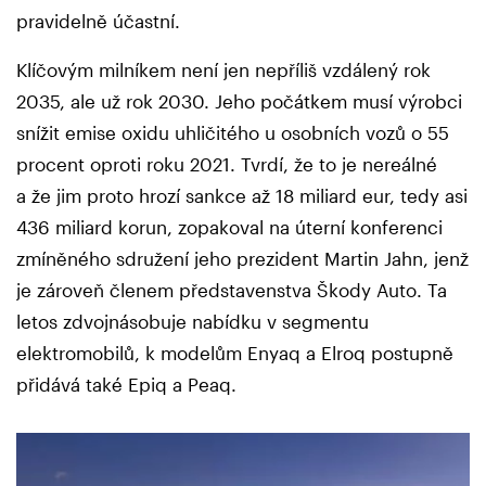
pravidelně účastní.
Klíčovým milníkem není jen nepříliš vzdálený rok
2035, ale už rok 2030. Jeho počátkem musí výrobci
snížit emise oxidu uhličitého u osobních vozů o 55
procent oproti roku 2021. Tvrdí, že to je nereálné
a že jim proto hrozí sankce až 18 miliard eur, tedy asi
436 miliard korun, zopakoval na úterní konferenci
zmíněného sdružení jeho prezident Martin Jahn, jenž
je zároveň členem představenstva Škody Auto. Ta
letos zdvojnásobuje nabídku v segmentu
elektromobilů, k modelům Enyaq a Elroq postupně
přidává také Epiq a Peaq.