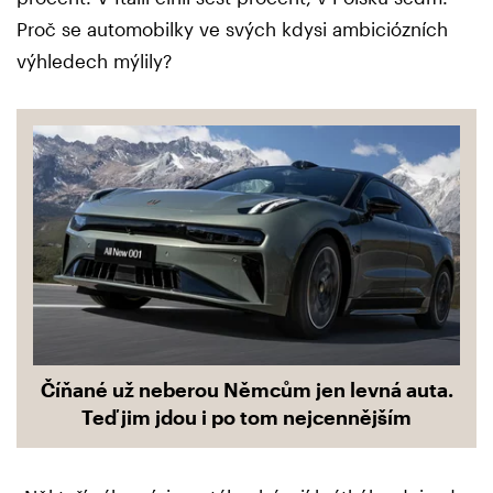
Proč se automobilky ve svých kdysi ambiciózních
výhledech mýlily?
Číňané už neberou Němcům jen levná auta.
Teď jim jdou i po tom nejcennějším