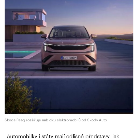
Škoda Peaq rozšiřuje nabídku elektromobilů od Škody Auto
„Automobilky i státy mají odlišné představy, jak