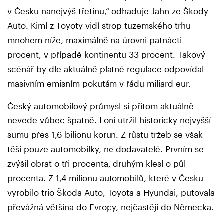
v Česku nanejvýš třetinu,“ odhaduje Jahn ze Škody
Auto. Kiml z Toyoty vidí strop tuzemského trhu
mnohem níže, maximálně na úrovni patnácti
procent, v případě kontinentu 33 procent. Takový
scénář by dle aktuálně platné regulace odpovídal
masivním emisním pokutám v řádu miliard eur.
Český automobilový průmysl si přitom aktuálně
nevede vůbec špatně. Loni utržil historicky nejvyšší
sumu přes 1,6 bilionu korun. Z růstu tržeb se však
těší pouze automobilky, ne dodavatelé. Prvním se
zvýšil obrat o tři procenta, druhým klesl o půl
procenta. Z 1,4 milionu automobilů, které v Česku
vyrobilo trio Škoda Auto, Toyota a Hyundai, putovala
převážná většina do Evropy, nejčastěji do Německa.