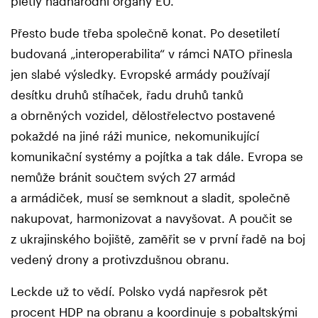
pletly nadnárodní orgány EU.
Přesto bude třeba společně konat. Po desetiletí
budovaná „interoperabilita“ v rámci NATO přinesla
jen slabé výsledky. Evropské armády používají
desítku druhů stíhaček, řadu druhů tanků
a obrněných vozidel, dělostřelectvo postavené
pokaždé na jiné ráži munice, nekomunikující
komunikační systémy a pojítka a tak dále. Evropa se
nemůže bránit součtem svých 27 armád
a armádiček, musí se semknout a sladit, společně
nakupovat, harmonizovat a navyšovat. A poučit se
z ukrajinského bojiště, zaměřit se v první řadě na boj
vedený drony a protivzdušnou obranu.
Leckde už to vědí. Polsko vydá napřesrok pět
procent HDP na obranu a koordinuje s pobaltskými