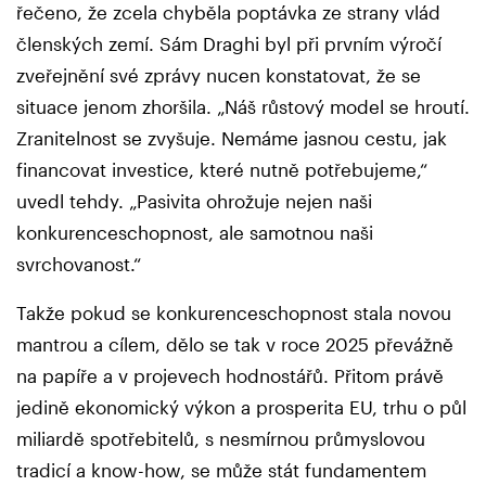
řečeno, že zcela chyběla poptávka ze strany vlád
členských zemí. Sám Draghi byl při prvním výročí
zveřejnění své zprávy nucen konstatovat, že se
situace jenom zhoršila. „Náš růstový model se hroutí.
Zranitelnost se zvyšuje. Nemáme jasnou cestu, jak
financovat investice, které nutně potřebujeme,“
uvedl tehdy. „Pasivita ohrožuje nejen naši
konkurenceschopnost, ale samotnou naši
svrchovanost.“
Takže pokud se konkurenceschopnost stala novou
mantrou a cílem, dělo se tak v roce 2025 převážně
na papíře a v projevech hodnostářů. Přitom právě
jedině ekonomický výkon a prosperita EU, trhu o půl
miliardě spotřebitelů, s nesmírnou průmyslovou
tradicí a know-how, se může stát fundamentem