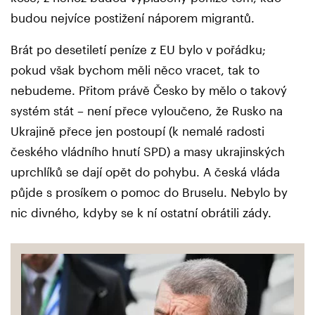
budou nejvíce postižení náporem migrantů.
Brát po desetiletí peníze z EU bylo v pořádku;
pokud však bychom měli něco vracet, tak to
nebudeme. Přitom právě Česko by mělo o takový
systém stát – není přece vyloučeno, že Rusko na
Ukrajině přece jen postoupí (k nemalé radosti
českého vládního hnutí SPD) a masy ukrajinských
uprchlíků se dají opět do pohybu. A česká vláda
půjde s prosíkem o pomoc do Bruselu. Nebylo by
nic divného, kdyby se k ní ostatní obrátili zády.