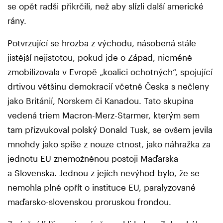
se opět radši přikrčili, než aby slízli další americké
rány.
Potvrzující se hrozba z východu, násobená stále
jistější nejistotou, pokud jde o Západ, nicméně
zmobilizovala v Evropě „koalici ochotných“, spojující
drtivou většinu demokracií včetně Česka s nečleny
jako Británií, Norskem či Kanadou. Tato skupina
vedená triem Macron-Merz-Starmer, kterým sem
tam přizvukoval polský Donald Tusk, se ovšem jevila
mnohdy jako spíše z nouze ctnost, jako náhražka za
jednotu EU znemožněnou postoji Maďarska
a Slovenska. Jednou z jejích nevýhod bylo, že se
nemohla plně opřít o instituce EU, paralyzované
maďarsko-slovenskou proruskou frondou.