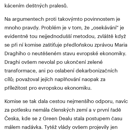
kácením deštných pralesů.
Na argumentech proti takovýmto povinnostem je
mnoho pravdy. Problém je v tom, že „osekávání“ je
evidentně tou nejjednodušší metodou, zvláště když
se při ní komise zaštiťuje předloňskou zprávou Maria
Draghiho o neutěšeném stavu evropské ekonomiky.
Draghi ovšem nevolal po ukončení zelené
transformace, ani po oslabení dekarbonizačních
cílů; považoval jejích naplňování naopak za
příležitost pro evropskou ekonomiku.
Komise se tak dala cestou nejmenšího odporu, navíc
za potlesku nemála členských zemí a v první řadě
Česka, kde se z Green Dealu stala postupem času
málem nadávka. Tytéž vlády ovšem projevily jen