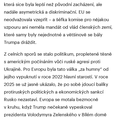
která sice byla lepší než původní zacházení, ale
nadále asymetrická a diskriminační. EU se
neodvažovala vzepřít – a šéfka komise pro nějakou
vzpouru ani neměla mandát od vlád členských zemí,
které samy byly nejednotné a většinově se bály
Trumpa dráždit.
Z celních sporů se stalo politikum, propletené těsně
s americkým počínáním vůči ruské agresi proti
Ukrajině. Pro Evropu byla tato válka „za humny“ od
jejího vypuknutí v roce 2022 hlavní starostí. V roce
2025 se už jasně ukázalo, že po sobě jdoucí balíky
protiruských politických a ekonomických sankcí
Rusko nezastaví. Evropa se motala bezmocně
v kruhu, když Trump nečekaně vypeskoval
prezidenta Volodymyra Zelenského v Bílém domě