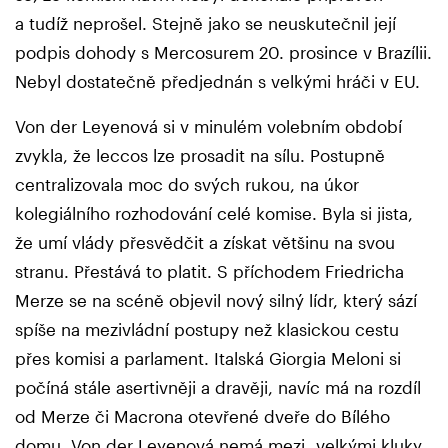
a tudíž neprošel. Stejně jako se neuskutečnil její
podpis dohody s Mercosurem 20. prosince v Brazílii.
Nebyl dostatečně předjednán s velkými hráči v EU.
Von der Leyenová si v minulém volebním období
zvykla, že leccos lze prosadit na sílu. Postupně
centralizovala moc do svých rukou, na úkor
kolegiálního rozhodování celé komise. Byla si jista,
že umí vlády přesvědčit a získat většinu na svou
stranu. Přestává to platit. S příchodem Friedricha
Merze se na scéně objevil nový silný lídr, který sází
spíše na mezivládní postupy než klasickou cestu
přes komisi a parlament. Italská Giorgia Meloni si
počíná stále asertivněji a dravěji, navíc má na rozdíl
od Merze či Macrona otevřené dveře do Bílého
domu. Von der Leyenová nemá mezi „velkými kluky