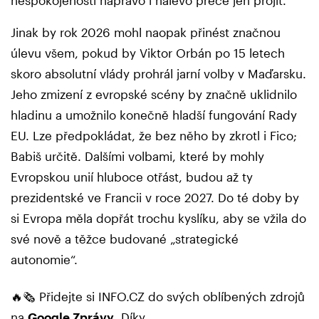
nespokojenosti napravo i nalevo přece jen projít.
Jinak by rok 2026 mohl naopak přinést značnou
úlevu všem, pokud by Viktor Orbán po 15 letech
skoro absolutní vlády prohrál jarní volby v Maďarsku.
Jeho zmizení z evropské scény by značně uklidnilo
hladinu a umožnilo konečně hladší fungování Rady
EU. Lze předpokládat, že bez něho by zkrotl i Fico;
Babiš určitě. Dalšími volbami, které by mohly
Evropskou unií hluboce otřást, budou až ty
prezidentské ve Francii v roce 2027. Do té doby by
si Evropa měla dopřát trochu kyslíku, aby se vžila do
své nově a těžce budované „strategické
autonomie“.
🔥🗞️ Přidejte si INFO.CZ do svých oblíbených zdrojů
na
Google Zprávy
. Díky.