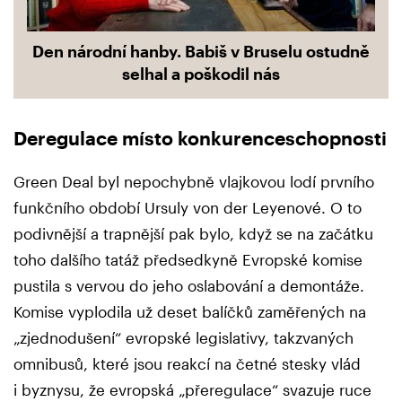
Den národní hanby. Babiš v Bruselu ostudně
selhal a poškodil nás
Deregulace místo konkurenceschopnosti
Green Deal byl nepochybně vlajkovou lodí prvního
funkčního období Ursuly von der Leyenové. O to
podivnější a trapnější pak bylo, když se na začátku
toho dalšího tatáž předsedkyně Evropské komise
pustila s vervou do jeho oslabování a demontáže.
Komise vyplodila už deset balíčků zaměřených na
„zjednodušení“ evropské legislativy, takzvaných
omnibusů, které jsou reakcí na četné stesky vlád
i byznysu, že evropská „přeregulace“ svazuje ruce