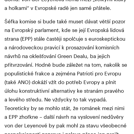
a holkami“ v Evropské radě jen samé přátele.
Šéfka komise si bude také muset dávat větší pozor
na Evropský parlament, kde se její Evropská lidová
strana (EPP) stále častěji spolčuje s euroskeptickou
a národoveckou pravicí k prosazování komisních
návrhů na oklešťování Green Dealu, ba jejich
přitvrzování. Hodně bude záležet na tom, nakolik se
populistické frakce a zejména Patrioti pro Evropu
(také ANO) dokáží vžít do potřeb Evropy a plnit
úlohu konstruktivní alternativy ke stranám pravého
a levého středu. Ne vždycky to tak vypadá.
Teoreticky by se mohlo stát, že románek mezi nimi
a EPP zhořkne – další návrh na vyslovení nedůvěry
von der Leyenové by pak mohl za stavu všeobecné