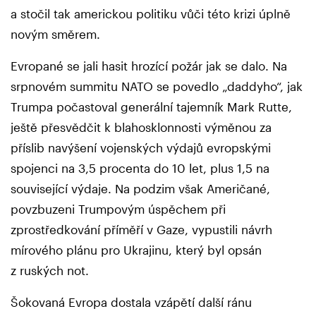
a stočil tak americkou politiku vůči této krizi úplně
novým směrem.
Evropané se jali hasit hrozící požár jak se dalo. Na
srpnovém summitu NATO se povedlo „daddyho“, jak
Trumpa počastoval generální tajemník Mark Rutte,
ještě přesvědčit k blahosklonnosti výměnou za
příslib navýšení vojenských výdajů evropskými
spojenci na 3,5 procenta do 10 let, plus 1,5 na
související výdaje. Na podzim však Američané,
povzbuzeni Trumpovým úspěchem při
zprostředkování příměří v Gaze, vypustili návrh
mírového plánu pro Ukrajinu, který byl opsán
z ruských not.
Šokovaná Evropa dostala vzápětí další ránu