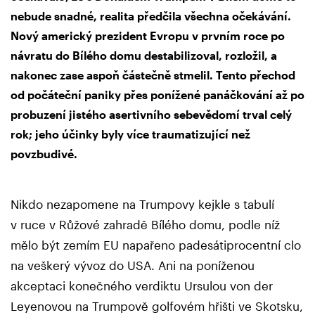
nebude snadné, realita předčila všechna očekávání.
Nový americký prezident Evropu v prvním roce po
návratu do Bílého domu destabilizoval, rozložil, a
nakonec zase aspoň částečně stmelil. Tento přechod
od počáteční paniky přes ponížené panáčkování až po
probuzení jistého asertivního sebevědomí trval celý
rok; jeho účinky byly více traumatizující než
povzbudivé.
Nikdo nezapomene na Trumpovy kejkle s tabulí
v ruce v Růžové zahradě Bílého domu, podle níž
mělo být zemím EU napařeno padesátiprocentní clo
na veškerý vývoz do USA. Ani na poníženou
akceptaci konečného verdiktu Ursulou von der
Leyenovou na Trumpově golfovém hřišti ve Skotsku,