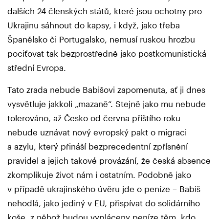
dalších 24 členských států, které jsou ochotny pro
Ukrajinu sáhnout do kapsy, i když, jako třeba
Španělsko či Portugalsko, nemusí ruskou hrozbu
pociťovat tak bezprostředně jako postkomunistická
střední Evropa.
Tato zrada nebude Babišovi zapomenuta, ať ji dnes
vysvětluje jakkoli „mazaně“. Stejně jako mu nebude
tolerováno, až Česko od června příštího roku
nebude uznávat nový evropský pakt o migraci
a azylu, který přináší bezprecedentní zpřísnění
pravidel a jejich takové provázání, že česká absence
zkomplikuje život nám i ostatním. Podobně jako
v případě ukrajinského úvěru jde o peníze – Babiš
nehodlá, jako jediný v EU, přispívat do solidárního
koše, z něhož budou vypláceny peníze těm, kdo