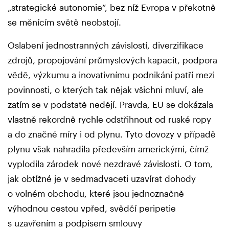
„strategické autonomie“, bez níž Evropa v překotně
se měnícím světě neobstojí.
Oslabení jednostranných závislostí, diverzifikace
zdrojů, propojování průmyslových kapacit, podpora
vědě, výzkumu a inovativnímu podnikání patří mezi
povinnosti, o kterých tak nějak všichni mluví, ale
zatím se v podstatě nedějí. Pravda, EU se dokázala
vlastně rekordně rychle odstřihnout od ruské ropy
a do značné míry i od plynu. Tyto dovozy v případě
plynu však nahradila především americkými, čímž
vyplodila zárodek nové nezdravé závislosti. O tom,
jak obtížné je v sedmadvaceti uzavírat dohody
o volném obchodu, které jsou jednoznačně
výhodnou cestou vpřed, svědčí peripetie
s uzavřením a podpisem smlouvy