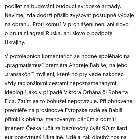
podílet na budování budoucí evropské armády.
Nevíme, zda dodrží příslib zvyšovat postupně výdaje
na obranu. Proti komu? V prohlášení není ani slovo
o brutální agresi Ruska, ani slovo o podpoře
Ukrajiny.
V povolebních komentářích se hodně spoléhalo na
„pragmatismus“ premiéra Andreje Babiše, na jeho
„transakční“ myšlení, které ho prý vede nakonec
vždy racionálními cestami nepoznamenanými
ideologií jako v případě Viktora Orbána či Roberta
Fica. Zatím se to bohužel nepotvrzuje. Při obnovené
premiéře na prosincové Evropské radě se Babiš
přimkl k oběma jmenovaným pánům a odmítl
jménem Česka ručit za bezúročný úvěr 90 miliard
eur poskytnutý Ukrajině. Udělal tak dlouhý nos na