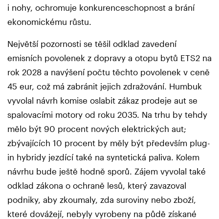
i nohy, ochromuje konkurenceschopnost a brání
ekonomickému růstu.
Největší pozornosti se těšil odklad zavedení
emisních povolenek z dopravy a otopu bytů ETS2 na
rok 2028 a navýšení počtu těchto povolenek v ceně
45 eur, což má zabránit jejich zdražování. Humbuk
vyvolal návrh komise oslabit zákaz prodeje aut se
spalovacími motory od roku 2035. Na trhu by tehdy
mělo být 90 procent nových elektrických aut;
zbývajících 10 procent by měly být především plug-
in hybridy jezdící také na syntetická paliva. Kolem
návrhu bude ještě hodně sporů. Zájem vyvolal také
odklad zákona o ochraně lesů, který zavazoval
podniky, aby zkoumaly, zda suroviny nebo zboží,
které dovážejí, nebyly vyrobeny na půdě získané