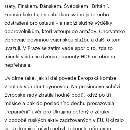
státy, Finskem, Dánskem, Švédskem i Británií.
Francie koketuje s nabídkou svého jaderného
odstrašení pro ostatní – a nabízí slušné výdělky
dobrovolníkům, kteří vstoupí do armády. Chorvatsko
obnovuje povinnou vojenskou službu a další o tom
uvažují. V Praze se zatím vede spor o to, zda to
minulá vláda se dvěma procenty HDP na obranu
nepřehnala.
Uvidíme také, jak si dál povede Evropská komise
v čele s Von der Leyenovou. Na prosincové schůzi
Evropské rady ztratila hodně bodů, když po tři
měsíce a pak do posledního dechu prosazovala
„reparační“ úvěr pro Ukrajinu opřený o záruky
v podobě ruských aktiv zadržovaných v EU. Ukázalo
se, že komisní návrh nebyl dokonale připraven