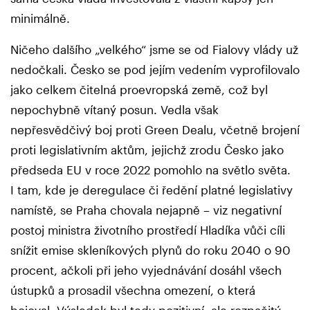
minimálně.
Ničeho dalšího „velkého“ jsme se od Fialovy vlády už
nedočkali. Česko se pod jejím vedením vyprofilovalo
jako celkem čitelná proevropská země, což byl
nepochybně vítaný posun. Vedla však
nepřesvědčivý boj proti Green Dealu, včetně brojení
proti legislativním aktům, jejichž zrodu Česko jako
předseda EU v roce 2022 pomohlo na světlo světa.
I tam, kde je deregulace či ředění platné legislativy
namístě, se Praha chovala nejapně – viz negativní
postoj ministra životního prostředí Hladíka vůči cíli
snížit emise skleníkových plynů do roku 2040 o 90
procent, ačkoli při jeho vyjednávání dosáhl všech
ústupků a prosadil všechna omezení, o která
bojoval. Výsledek byl tedy pozitivní, ale rozpačitý.