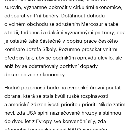
surovin, významně pokročit v cirkulární ekonomice,
odbourat vnitřní bariéry. Dotáhnout dohodu
o volném obchodu se sdružením Mercosur a také
s Indií, Indonésií a dalšími významnými partnery, což
je ostatně také částečně v popisu práce českého
komisaře Jozefa Síkely. Rozumně prosekat vnitřní
předpisy tak, aby se podnikům opravdu ulevilo, ale
aniž by se odstraňovaly pozitivní dopady
dekarbonizace ekonomiky.
Hodně pozornosti bude na evropské úrovni poutat
obrana, která se stala kvůli ruské rozpínavosti
a americké zdrženlivosti prioritou priorit. Nikdo zatím
neví, zda USA splní naznačované hrozby a stáhnou
do dvou let z Evropy své konvenční síly, zda
přenechají evropské velení NATO Evropanům.