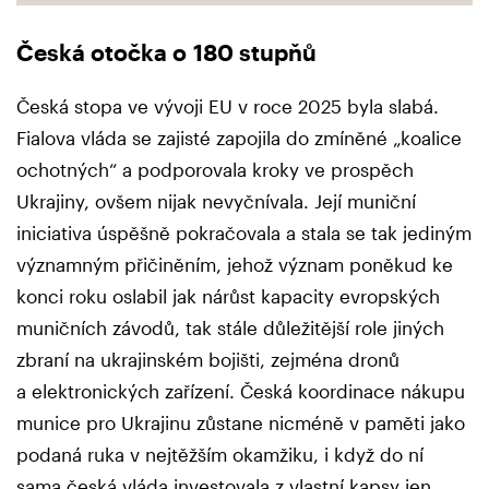
Česká otočka o 180 stupňů
Česká stopa ve vývoji EU v roce 2025 byla slabá.
Fialova vláda se zajisté zapojila do zmíněné „koalice
ochotných“ a podporovala kroky ve prospěch
Ukrajiny, ovšem nijak nevyčnívala. Její muniční
iniciativa úspěšně pokračovala a stala se tak jediným
významným přičiněním, jehož význam poněkud ke
konci roku oslabil jak nárůst kapacity evropských
muničních závodů, tak stále důležitější role jiných
zbraní na ukrajinském bojišti, zejména dronů
a elektronických zařízení. Česká koordinace nákupu
munice pro Ukrajinu zůstane nicméně v paměti jako
podaná ruka v nejtěžším okamžiku, i když do ní
sama česká vláda investovala z vlastní kapsy jen