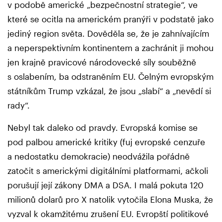
v podobě americké „bezpečnostní strategie“, ve
které se ocitla na americkém pranýři v podstatě jako
jediný region světa. Dověděla se, že je zahnívajícím
a neperspektivním kontinentem a zachránit ji mohou
jen krajně pravicové národovecké síly souběžně
s oslabením, ba odstraněním EU. Čelným evropským
státníkům Trump vzkázal, že jsou „slabí“ a „nevědí si
rady“.
Nebyl tak daleko od pravdy. Evropská komise se
pod palbou americké kritiky (fuj evropské cenzuře
a nedostatku demokracie) neodvážila pořádně
zatočit s americkými digitálními platformami, ačkoli
porušují její zákony DMA a DSA. I malá pokuta 120
milionů dolarů pro X natolik vytočila Elona Muska, že
vyzval k okamžitému zrušení EU. Evropští politikové