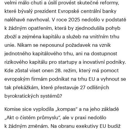
velmi málo chuti a úsilí provést skutečné reformy,
které bývalý prezident Evropské centrální banky
naléhavě navrhoval. V roce 2025 nedošlo v podstatě
k žádným opatřením, která by zjednodušila pohyb
zboží a zejména kapitálu a služeb na vnitřním trhu
unie. Nikam se neposunul požadavek na vznik
jednotného kapitálového trhu, ani na dostupnost
rizikového kapitálu pro startupy a inovativní podniky.
Kde zůstal viset onen 28. režim, který má pomoct
evropským firmám podnikat na trhu EU a vyhnout se
tak překážkám, které přestavuje 27 odlišných
byrokratických systémů?
Komise sice vyplodila „kompas“ a na jeho základě
„Akt o čistém průmyslu“, ale v praxi nedošlo
k žádným změnám. Na obranu exekutivy EU budiž