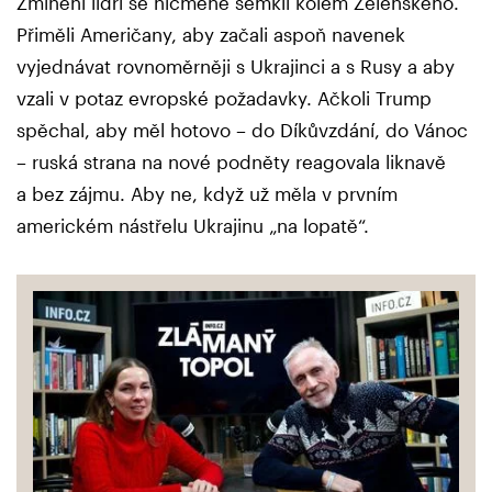
Zmínění lídři se nicméně semkli kolem Zelenského.
Přiměli Američany, aby začali aspoň navenek
vyjednávat rovnoměrněji s Ukrajinci a s Rusy a aby
vzali v potaz evropské požadavky. Ačkoli Trump
spěchal, aby měl hotovo – do Díkůvzdání, do Vánoc
– ruská strana na nové podněty reagovala liknavě
a bez zájmu. Aby ne, když už měla v prvním
americkém nástřelu Ukrajinu „na lopatě“.