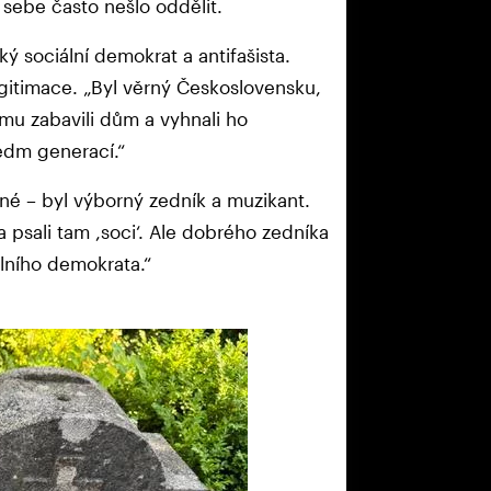
 sebe často nešlo oddělit.
sociální demokrat a antifašista.
gitimace. „Byl věrný Československu,
 mu zabavili dům a vyhnali ho
sedm generací.“
iné – byl výborný zedník a muzikant.
 psali tam ,soci‘. Ale dobrého zedníka
álního demokrata.“