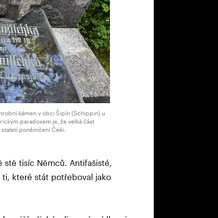
robní kámen v obci Šipín (Schippin) u
orickým paradoxem je, že velká část
staletí poněmčení Češi.
 stě tisíc Němců. Antifašisté,
ti, které stát potřeboval jako