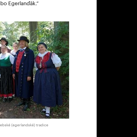
bo Egerlanďák.“
hebské (egerlandské) tradice