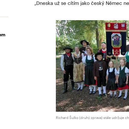
„Dneska už se cítím jako český Němec ne
sem
Richard Šulko (druhý zprava) stále udržuje c