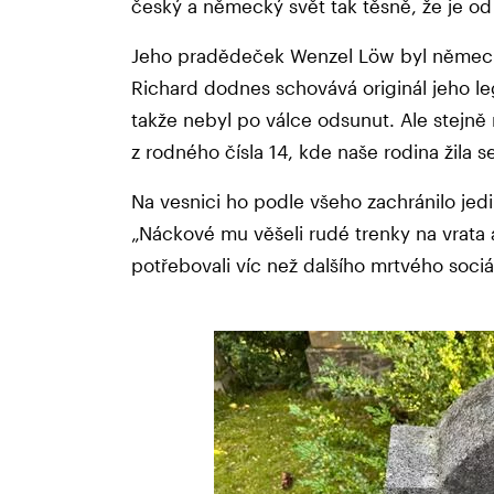
český a německý svět tak těsně, že je od
Jeho pradědeček Wenzel Löw byl německý 
Richard dodnes schovává originál jeho le
takže nebyl po válce odsunut. Ale stejně
z rodného čísla 14, kde naše rodina žila 
Na vesnici ho podle všeho zachránilo jed
„Náckové mu věšeli rudé trenky na vrata a
potřebovali víc než dalšího mrtvého soci