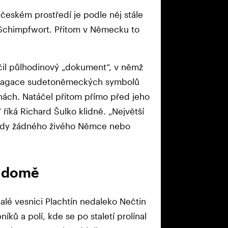
 českém prostředí je podle něj stále
. Schimpfwort. Přitom v Německu to
čil půlhodinový „dokument“, v němž
opagace sudetoněmeckých symbolů
nách. Natáčel přitom přímo před jeho
říká Richard Šulko klidně. „Největší
ikdy žádného živého Němce nebo
m domě
malé vesnici Plachtín nedaleko Nečtin
íků a polí, kde se po staletí prolínal