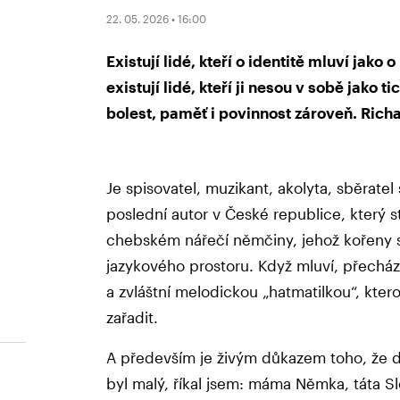
22. 05. 2026 • 16:00
Existují lidé, kteří o identitě mluví jak
existují lidé, kteří ji nesou v sobě jako 
bolest, paměť i povinnost zároveň. Rich
Je spisovatel, muzikant, akolyta, sběrat
poslední autor v České republice, který s
chebském nářečí němčiny, jehož kořeny 
jazykového prostoru. Když mluví, přechá
a zvláštní melodickou „hatmatilkou“, kte
zařadit.
A především je živým důkazem toho, že d
byl malý, říkal jsem: máma Němka, táta Sl