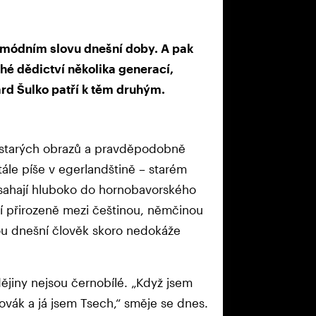
o o módním slovu dnešní doby. A pak
tiché dědictví několika generací,
ard Šulko patří k těm druhým.
el starých obrazů a pravděpodobně
tále píše v egerlandštině – starém
sahají hluboko do hornobavorského
zí přirozeně mezi češtinou, němčinou
rou dnešní člověk skoro nedokáže
ějiny nejsou černobílé. „Když jsem
ovák a já jsem Tsech,“ směje se dnes.