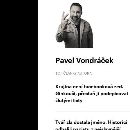
Pavel Vondráček
TOP ČLÁNKY AUTORA
Krajina není facebooková zeď.
Ginkouši, přestaň ji podepisovat
žlutými listy
Tvář zla dostala jméno. Historici
odhalili nacistu z nejslavnější