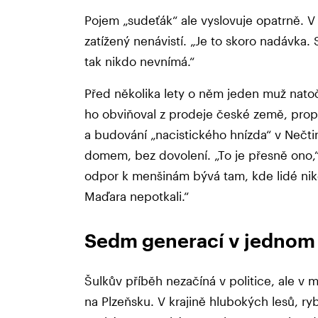
Pojem „sudeťák“ ale vyslovuje opatrně. V
zatížený nenávistí. „Je to skoro nadávka
tak nikdo nevnímá.“
Před několika lety o něm jeden muž nato
ho obviňoval z prodeje české země, pr
a budování „nacistického hnízda“ v Nečti
domem, bez dovolení. „To je přesně ono,“ 
odpor k menšinám bývá tam, kde lidé n
Maďara nepotkali.“
Sedm generací v jedno
Šulkův příběh nezačíná v politice, ale v 
na Plzeňsku. V krajině hlubokých lesů, rybn