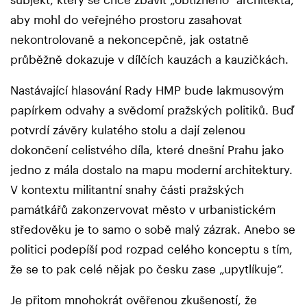
aby mohl do veřejného prostoru zasahovat
nekontrolovaně a nekoncepčně, jak ostatně
průběžně dokazuje v dílčích kauzách a kauzičkách.
Nastávající hlasování Rady HMP bude lakmusovým
papírkem odvahy a svědomí pražských politiků. Buď
potvrdí závěry kulatého stolu a dají zelenou
dokončení celistvého díla, které dnešní Prahu jako
jedno z mála dostalo na mapu moderní architektury.
V kontextu militantní snahy části pražských
památkářů zakonzervovat město v urbanistickém
středověku je to samo o sobě malý zázrak. Anebo se
politici podepíší pod rozpad celého konceptu s tím,
že se to pak celé nějak po česku zase „upytlíkuje“.
Je přitom mnohokrát ověřenou zkušeností, že