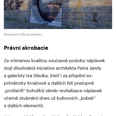
Koncepční dílo architekta...
Právní akrobacie
Za vnímanou kvalitou současné podoby náplavek
stojí dlouholetá iniciativa architekta Petra Jandy
a galeristy Iva Slavíka, kteří i za přispění ex-
primátorky Krnáčové a dalších lidí postupně
„protlačili“ bohulibý záměr revitalizace náplavek
včetně ztvárnění dnes už kultovních „kobek“
a dalších elementů.