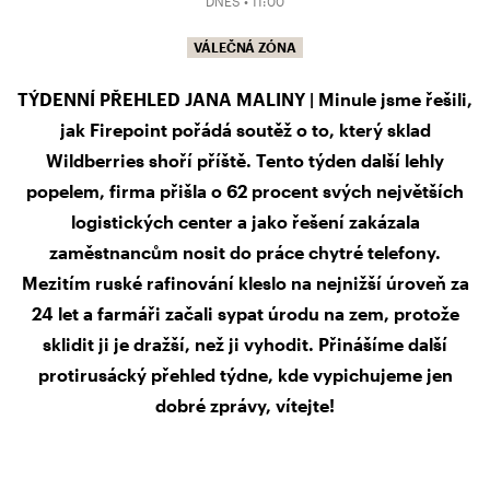
DNES • 11:00
VÁLEČNÁ ZÓNA
TÝDENNÍ PŘEHLED JANA MALINY | Minule jsme řešili,
jak Firepoint pořádá soutěž o to, který sklad
Wildberries shoří příště. Tento týden další lehly
popelem, firma přišla o 62 procent svých největších
logistických center a jako řešení zakázala
zaměstnancům nosit do práce chytré telefony.
Mezitím ruské rafinování kleslo na nejnižší úroveň za
24 let a farmáři začali sypat úrodu na zem, protože
sklidit ji je dražší, než ji vyhodit. Přinášíme další
protirusácký přehled týdne, kde vypichujeme jen
dobré zprávy, vítejte!