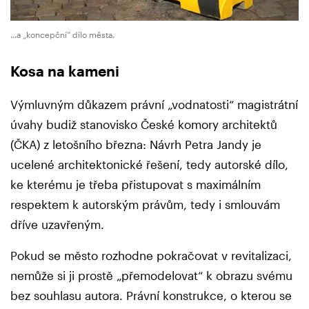
...a „koncepční“ dílo města.
Kosa na kameni
Výmluvným důkazem právní „vodnatosti“ magistrátní
úvahy budiž stanovisko České komory architektů
(ČKA) z letošního března: Návrh Petra Jandy je
ucelené architektonické řešení, tedy autorské dílo,
ke kterému je třeba přistupovat s maximálním
respektem k autorským právům, tedy i smlouvám
dříve uzavřeným.
Pokud se město rozhodne pokračovat v revitalizaci,
nemůže si ji prostě „přemodelovat“ k obrazu svému
bez souhlasu autora. Právní konstrukce, o kterou se