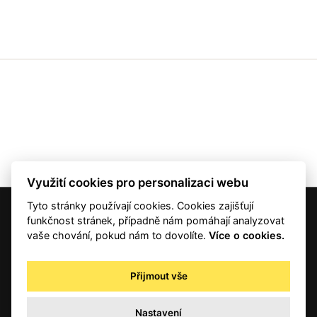
Využití cookies pro personalizaci webu
Tyto stránky používají cookies. Cookies zajišťují
© 2001 — 2026 Copyright CMI News a dodavatelé obsahu. |
Cookies
funkčnost stránek, případně nám pomáhají analyzovat
Kontakt
vaše chování, pokud nám to dovolíte.
Více o cookies.
RSS
Autorská práva
Přijmout vše
Zpracování osobních údajů - registrovaní a předplatitelé
Zpracování osobních údajů pro novinářské a další účely
Nastavení
Obchodní podmínky