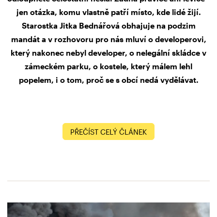
jen otázka, komu vlastně patří místo, kde lidé žijí.
Starostka Jitka Bednářová obhajuje na podzim
mandát a v rozhovoru pro nás mluví o developerovi,
který nakonec nebyl developer, o nelegální skládce v
zámeckém parku, o kostele, který málem lehl
popelem, i o tom, proč se s obcí nedá vydělávat.
PŘEČÍST CELÝ ČLÁNEK