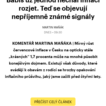
rozjet. Teď se objevují
nepříjemně známé signály
MARTIN MAŇÁK
DNES • 09:30
KOMENTÁŘ MARTINA MAŇÁKA | Mírný růst
červencové inflace v Česku na opticky stále
„krásných“ 1,7 procenta může na mnohé působit
konejšivým dojmem. Existují však důvody, které
svádějí k obavám z rodící se hrozby opakování
inflačního průšvihu, jaký jsme zažili před čtyřmi lety.
PŘEČÍST CELÝ ČLÁNEK