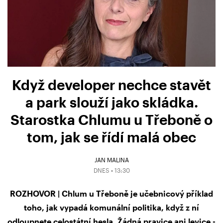
Když developer nechce stavět
a park slouží jako skládka.
Starostka Chlumu u Třeboně o
tom, jak se řídí malá obec
JAN MALINA
DNES • 13:30
ROZHOVOR | Chlum u Třeboně je učebnicový příklad
toho, jak vypadá komunální politika, když z ní
odloupnete celostátní hesla. Žádná pravice ani levice -