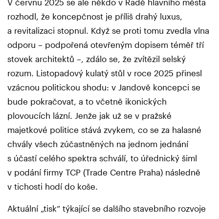
V červnu 2025 se ale někdo v Radě hlavního města
rozhodl, že koncepčnost je příliš drahý luxus,
a revitalizaci stopnul. Když se proti tomu zvedla vlna
odporu – podpořená otevřeným dopisem téměř tří
stovek architektů –, zdálo se, že zvítězil selský
rozum. Listopadový kulatý stůl v roce 2025 přinesl
vzácnou politickou shodu: v Jandově koncepci se
bude pokračovat, a to včetně ikonických
plovoucích lázní. Jenže jak už se v pražské
majetkové politice stává zvykem, co se za halasné
chvály všech zúčastněných na jednom jednání
s účastí celého spektra schválí, to úřednický šiml
v podání firmy TCP (Trade Centre Praha) následně
v tichosti hodí do koše.
Aktuální „tisk“ týkající se dalšího stavebního rozvoje