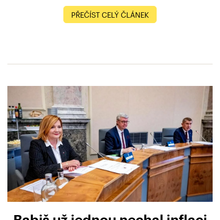
PŘEČÍST CELÝ ČLÁNEK
Babiš už jednou nechal inflaci