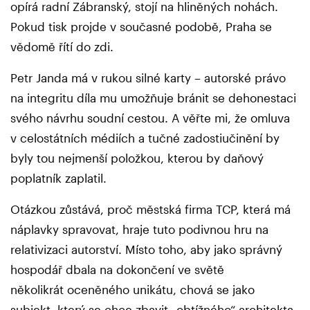
opírá radní Zábranský, stojí na hliněných nohách.
Pokud tisk projde v současné podobě, Praha se
vědomě řítí do zdi.
Petr Janda má v rukou silné karty – autorské právo
na integritu díla mu umožňuje bránit se dehonestaci
svého návrhu soudní cestou. A věřte mi, že omluva
v celostátních médiích a tučné zadostiučinění by
byly tou nejmenší položkou, kterou by daňový
poplatník zaplatil.
Otázkou zůstává, proč městská firma TCP, která má
náplavky spravovat, hraje tuto podivnou hru na
relativizaci autorství. Místo toho, aby jako správný
hospodář dbala na dokončení ve světě
několikrát oceněného unikátu, chová se jako
subjekt, který se chce zbavit „obtížného“ architekta,