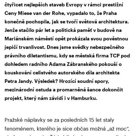
čtyřicet nejlepších staveb Evropy v rámci prestižní
Ceny Miese van der Rohe, vypadalo to, že Praha
konečně pochopila, jak se tvoří světová architektura.
Jenže stačilo pár let a politická paměť v budově na
Mariánském náměstí opět prokázala svou pověstnou
jepičí trvanlivost. Dnes jsme svědky nebezpečného
právního diletantismu, kdy se městská firma TCP pod
dohledem radního Adama Zábranského pokouší o
kouskování celistvého autorského díla architekta
Petra Jandy. Výsledek? Hrozící soudní spory,
mezinárodní ostuda a promarněná šance dokončit
projekt, který nám závidí i v Hamburku.
Pražské náplavky se za posledních 15 let staly
fenoménem, kterého je sice občas možná „až moc“,