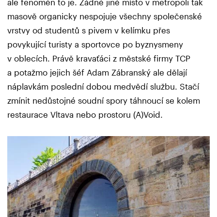
ale fenomén to je. Žádné jiné místo v metropoli tak
masově organicky nespojuje všechny společenské
vrstvy od studentů s pivem v kelímku přes
povykující turisty a sportovce po byznysmeny
v oblecích. Právě kravaťáci z městské firmy TCP
a potažmo jejich šéf Adam Zábranský ale dělají
náplavkám poslední dobou medvědí službu. Stačí
zmínit nedůstojné soudní spory táhnoucí se kolem
restaurace Vltava nebo prostoru (A)Void.