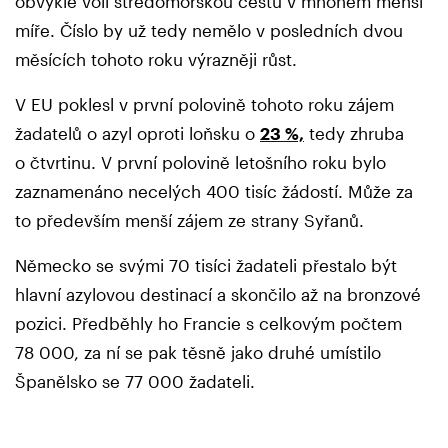
obvykle volí středomořskou cestu v mnohem menší
míře. Číslo by už tedy nemělo v posledních dvou
měsících tohoto roku výrazněji růst.
V EU poklesl v první polovině tohoto roku zájem
žadatelů o azyl oproti loňsku o
23 %,
tedy zhruba
o čtvrtinu. V první polovině letošního roku bylo
zaznamenáno necelých 400 tisíc žádostí. Může za
to především menší zájem ze strany Syřanů.
Německo se svými 70 tisíci žadateli přestalo být
hlavní azylovou destinací a skončilo až na bronzové
pozici. Předběhly ho Francie s celkovým počtem
78 000, za ní se pak těsně jako druhé umístilo
Španělsko se 77 000 žadateli.