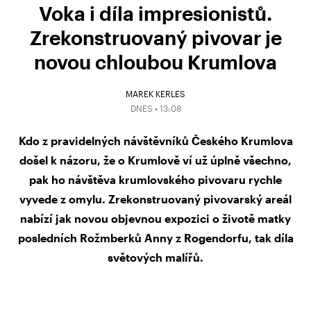
Voka i díla impresionistů.
Zrekonstruovaný pivovar je
novou chloubou Krumlova
MAREK KERLES
DNES • 13:08
Kdo z pravidelných návštěvníků Českého Krumlova
došel k názoru, že o Krumlově ví už úplně všechno,
pak ho návštěva krumlovského pivovaru rychle
vyvede z omylu. Zrekonstruovaný pivovarský areál
nabízí jak novou objevnou expozici o životě matky
posledních Rožmberků Anny z Rogendorfu, tak díla
světových malířů.