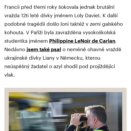
Francii před třemi roky šokovala jednak brutální
vražda 12ti leté dívky jménem Loly Daviet. K další
podobné tragédii došlo loni taktéž v zemi galského
kohouta. V Paříži byla zavražděna vysokoškolská
studentka jménem
Philippine LeNoir de Carlan
.
Nedávno
jsem také psal
o neméně ohavné vraždě
ukrajinské dívky Liany v Německu, kterou
neúspěšný žadatel o azyl shodil pod projíždějící
vlak.