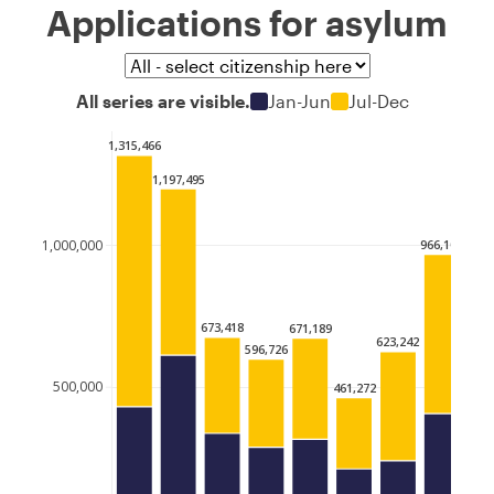
Applications for asylum
All series are visible.
Jan-Jun
Jul-Dec
1,315,466
1,197,495
1,148
1,000,000
966,107
673,418
671,189
623,242
596,726
500,000
461,272