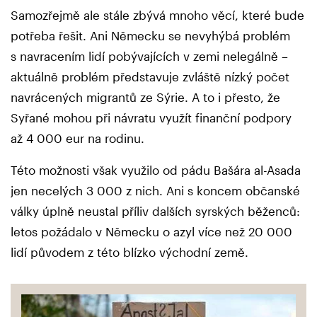
Samozřejmě ale stále zbývá mnoho věcí, které bude
potřeba řešit. Ani Německu se nevyhýbá problém
s navracením lidí pobývajících v zemi nelegálně –
aktuálně problém představuje zvláště nízký počet
navrácených migrantů ze Sýrie. A to i přesto, že
Syřané mohou při návratu využít finanční podpory
až 4 000 eur na rodinu.
Této možnosti však využilo od pádu Bašára al-Asada
jen necelých 3 000 z nich. Ani s koncem občanské
války úplně neustal příliv dalších syrských běženců:
letos požádalo v Německu o azyl více než 20 000
lidí původem z této blízko východní země.