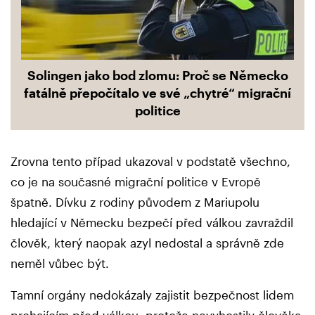
Solingen jako bod zlomu: Proč se Německo
fatálně přepočítalo ve své „chytré“ migrační
politice
Zrovna tento případ ukazoval v podstatě všechno,
co je na současné migrační politice v Evropě
špatně. Dívku z rodiny původem z Mariupolu
hledající v Německu bezpečí před válkou zavraždil
člověk, který naopak azyl nedostal a správně zde
neměl vůbec být.
Tamní orgány nedokázaly zajistit bezpečnost lidem
prchajícím před válkou, protože nevyhostily člověka