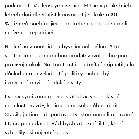
parlamentu.V členských zemích EU se v posledních
letech daří dle statistik navracet jen kolem
20
%
cizinců pocházejících ze třetích zemí, kteří měli
nařízenou repatriaci.
Nedaří se vracet lidi pobývající nelegálně. A to
včetně těch, kteří mohou představovat nebezpečí
pro svoje okolí. Někteří to stále odmítají připustit, ale
důsledkem nezvládnuté politiky mohou být
i zmařené nevinné lidské životy.
Evropskými zeměmi vícekrát otřásly v nedávné
minulosti vraždy, k nimž nemuselo vůbec dojít.
Stačilo jediné – deportovat ty, kteří neměli na území
EU co pohledávat. Rád bych zde zmínil tři, které
vzbudily asi největší ohlas.