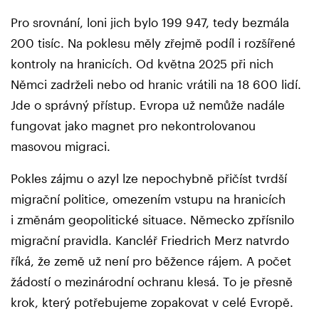
Pro srovnání, loni jich bylo 199 947, tedy bezmála
200 tisíc. Na poklesu měly zřejmě podíl i rozšířené
kontroly na hranicích. Od května 2025 při nich
Němci zadrželi nebo od hranic vrátili na 18 600 lidí.
Jde o správný přístup. Evropa už nemůže nadále
fungovat jako magnet pro nekontrolovanou
masovou migraci.
Pokles zájmu o azyl lze nepochybně přičíst tvrdší
migrační politice, omezením vstupu na hranicích
i změnám geopolitické situace. Německo zpřísnilo
migrační pravidla. Kancléř Friedrich Merz natvrdo
říká, že země už není pro běžence rájem. A počet
žádostí o mezinárodní ochranu klesá. To je přesně
krok, který potřebujeme zopakovat v celé Evropě.