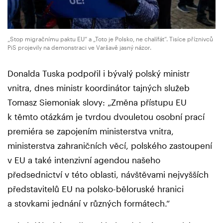
„Stop migračnímu paktu EU“ a „Toto je Polsko, ne chalífát“. Tisíce příznivců
PiS projevily na demonstraci ve Varšavě jasný názor.
Donalda Tuska podpořil i bývalý polský ministr
vnitra, dnes ministr koordinátor tajných služeb
Tomasz Siemoniak slovy: „Změna přístupu EU
k těmto otázkám je tvrdou dvouletou osobní prací
premiéra se zapojením ministerstva vnitra,
ministerstva zahraničních věcí, polského zastoupení
v EU a také intenzivní agendou našeho
předsednictví v této oblasti, návštěvami nejvyšších
představitelů EU na polsko-běloruské hranici
a stovkami jednání v různých formátech.“