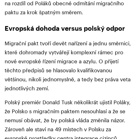
na rozdíl od Poláků obecné odmítání migračního
paktu za krok špatným směrem.
Evropská dohoda versus polský odpor
Migrační pakt tvoří devět nařízení a jednu směrnici,
které dohromady vytvářejí komplexní rámec pro
nové evropské řízení migrace a azylu. O přijetí
těchto předpisů se hlasovalo kvalifikovanou
většinou, nikoli jednomyslně, a tedy bez práva veta
jednotlivých zemí.
Polský premiér Donald Tusk několikrát ujistil Poláky,
že Polsko s migračním paktem nesouhlasí a že se
nemusí obávat, že by polská vláda změnila názor.
Zároveň ale staví na 49 místech v Polsku za
evropské prostředky centra integrace cizinců