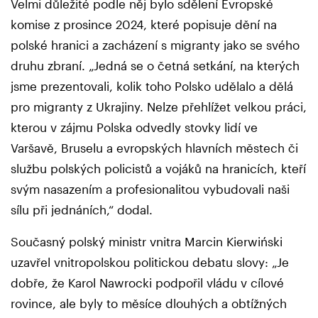
Velmi důležité podle něj bylo sdělení Evropské
komise z prosince 2024, které popisuje dění na
polské hranici a zacházení s migranty jako se svého
druhu zbraní. „Jedná se o četná setkání, na kterých
jsme prezentovali, kolik toho Polsko udělalo a dělá
pro migranty z Ukrajiny. Nelze přehlížet velkou práci,
kterou v zájmu Polska odvedly stovky lidí ve
Varšavě, Bruselu a evropských hlavních městech či
službu polských policistů a vojáků na hranicích, kteří
svým nasazením a profesionalitou vybudovali naši
sílu při jednáních,“ dodal.
Současný polský ministr vnitra Marcin Kierwiński
uzavřel vnitropolskou politickou debatu slovy: „Je
dobře, že Karol Nawrocki podpořil vládu v cílové
rovince, ale byly to měsíce dlouhých a obtížných