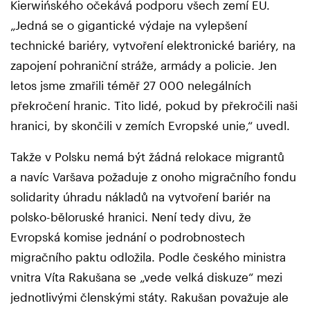
Kierwińského očekává podporu všech zemí EU.
„Jedná se o gigantické výdaje na vylepšení
technické bariéry, vytvoření elektronické bariéry, na
zapojení pohraniční stráže, armády a policie. Jen
letos jsme zmařili téměř 27 000 nelegálních
překročení hranic. Tito lidé, pokud by překročili naši
hranici, by skončili v zemích Evropské unie,“ uvedl.
Takže v Polsku nemá být žádná relokace migrantů
a navíc Varšava požaduje z onoho migračního fondu
solidarity úhradu nákladů na vytvoření bariér na
polsko-běloruské hranici. Není tedy divu, že
Evropská komise jednání o podrobnostech
migračního paktu odložila. Podle českého ministra
vnitra Víta Rakušana se „vede velká diskuze“ mezi
jednotlivými členskými státy. Rakušan považuje ale