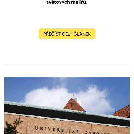
světových malířů.
PŘEČÍST CELÝ ČLÁNEK