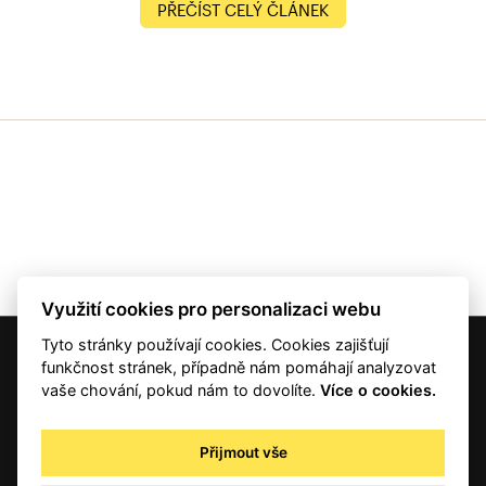
PŘEČÍST CELÝ ČLÁNEK
Využití cookies pro personalizaci webu
Tyto stránky používají cookies. Cookies zajišťují
© 2001 — 2026 Copyright CMI News a dodavatelé obsahu. |
Cookies
funkčnost stránek, případně nám pomáhají analyzovat
Kontakt
vaše chování, pokud nám to dovolíte.
Více o cookies.
RSS
Autorská práva
Přijmout vše
Zpracování osobních údajů - registrovaní a předplatitelé
Zpracování osobních údajů pro novinářské a další účely