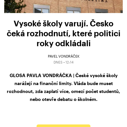
Vysoké školy varují. Česko
čeká rozhodnutí, které politici
roky odkládali
PAVEL VONDRÁČEK
DNES • 12:14
GLOSA PAVLA VONDRÁČKA | České vysoké školy
narážejí na finanční limity. Vláda bude muset
rozhodnout, zda zaplatí více, omezí počet studentů,
nebo otevře debatu o školném.