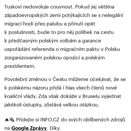
Tuskovi nedovoluje couvnout. Pokud jej většina
západoevropských zemí potýkajících se s nelegální
migrací hodí přes palubu a přinutí opět
k poslušnosti, bude to pro něj polibek na cestu
k předčasným polským volbám a garance
uspořádání referenda o migračním paktu v Polsku
zorganizovaném polskou opozicí a polským
prezidentem.
Povolební změnou v Česku můžeme očekávat, že se
k polskému názoru přidá i hlas všech členů nové
koaliční vlády. Zda však dokáže v Bruselu vyjednat
jakékoli ústupky, zůstává velkou otázkou.
🔥🗞️ Přidejte si INFO.CZ do svých oblíbených zdrojů
na
Google Zprávy
. Díky.