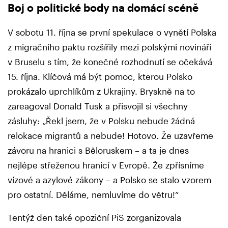
Boj o politické body na domácí scéně
V sobotu 11. října se první spekulace o vynětí Polska
z migračního paktu rozšířily mezi polskými novináři
v Bruselu s tím, že konečné rozhodnutí se očekává
15. října. Klíčová má být pomoc, kterou Polsko
prokázalo uprchlíkům z Ukrajiny. Bryskně na to
zareagoval Donald Tusk a přisvojil si všechny
zásluhy: „Řekl jsem, že v Polsku nebude žádná
relokace migrantů a nebude! Hotovo. Že uzavřeme
závoru na hranici s Běloruskem – a ta je dnes
nejlépe střeženou hranicí v Evropě. Že zpřísníme
vízové a azylové zákony – a Polsko se stalo vzorem
pro ostatní. Děláme, nemluvíme do větru!“
Tentýž den také opoziční PiS zorganizovala